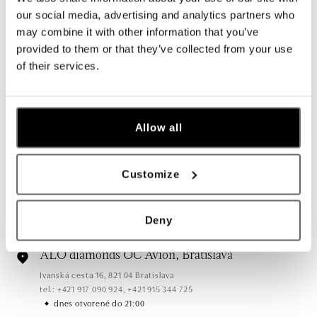
our social media, advertising and analytics partners who
may combine it with other information that you’ve
Všetky
Česko
Slovensko
provided to them or that they’ve collected from your use
of their services.
ALO diamonds Hilton, Košice
Hlavná 123/1, 040 01 Košice
tel.: +421 911 854 322, +421 917 869 485
Allow all
otvorené v Pondelok od 09:00
ALO diamonds OC Aupark, Bratislava
Customize
Einsteinova 18, 851 01 Bratislava
tel.: +421 917 090 891
dnes otvorené do 21:00
Deny
ALO diamonds OC Avion, Bratislava
Ivanská cesta 16, 821 04 Bratislava
tel.: +421 917 090 924, +421 915 344 725
dnes otvorené do 21:00