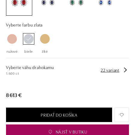
drahých kameňov už takmer 30 rokov. Každý šperk je tak originál a je
tiež opatrený certifikátom pravosti a dodaný v luxusnom balení. Či už
vyberáte zásnubný prsteň alebo diamantový náramok alebo náhrdelník,
nedarujete s nami iba šperk, ale aj múdru investíciu.
Vyberte farbu zlata
ružové
biele
žlté
Vyberte váhu drahokamu
22 variant
1.600 ct
8 613 €
PRIDAŤ DO KOŠÍKA
NÁJSŤ V BUTIKU