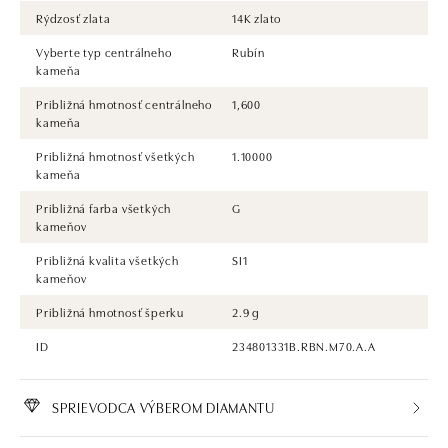
Rýdzosť zlata
14K zlato
Vyberte typ centrálneho
Rubín
kameňa
Približná hmotnosť centrálneho
1,600
kameňa
Približná hmotnosť všetkých
1.10000
kameňa
Približná farba všetkých
G
kameňov
Približná kvalita všetkých
SI1
kameňov
Približná hmotnosť šperku
2.9 g
ID
234801331B.RBN.M70.A.A
SPRIEVODCA VÝBEROM DIAMANTU