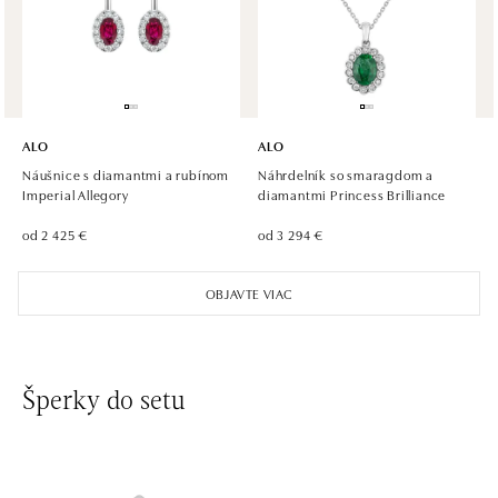
U Dálnice 777, 664 42 Modřice
tel.: +420 733 397 316, +420 605 231 821
dnes otvorené do 21:00
ALO diamonds OC Palladium, Praha 1
Náměstí Republiky 1, 110 00 Praha 1 - Nové Město
ALO
ALO
tel.: +420 736 501 900, +420 739 685 559
Náušnice s diamantmi a rubínom
Náhrdelník so smaragdom a
dnes otvorené do 21:00
Imperial Allegory
diamantmi Princess Brilliance
od 2 425 €
od 3 294 €
ALO diamonds Pařížská, Praha 1
Pařížská 1076/7, 110 00 Praha 1
OBJAVTE VIAC
tel.: +420 737 939 202
dnes otvorené do 19:00
ALO diamonds Westfield Černý most, Praha 9
Šperky do setu
Chlumecká 765/6, 198 19 Praha 9
tel.: +420 605 226 128, +420 737 559 986
dnes otvorené do 21:00