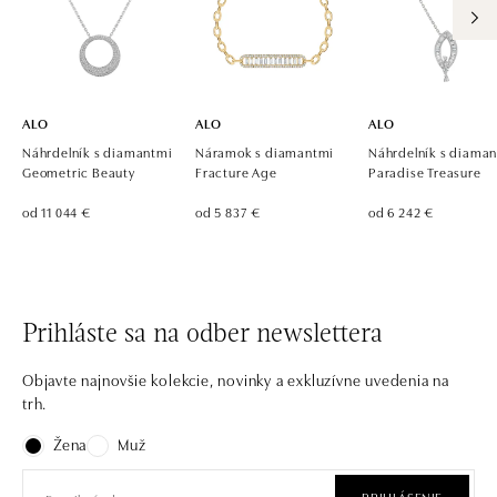
ALO
ALO
ALO
Náhrdelník s diamantmi
Náramok s diamantmi
Náhrdelník s diama
Geometric Beauty
Fracture Age
Paradise Treasure
od 11 044 €
od 5 837 €
od 6 242 €
Prihláste sa na odber newslettera
Objavte najnovšie kolekcie, novinky a exkluzívne uvedenia na
trh.
Žena
Muž
PRIHLÁSENIE