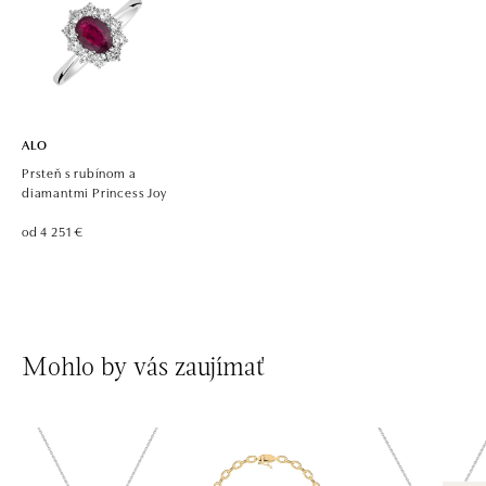
ALO diamonds, Westfield, Praha 4 - Chodov
Roztylská 2321/19, 148 00 Praha 4 - Chodov
tel.: +420 773 585 559, +420 730 802 800
dnes otvorené do 21:00
ALO
Prsteň s rubínom a
diamantmi Princess Joy
od 4 251 €
Mohlo by vás zaujímať