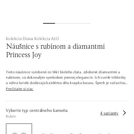
Kolekcia Diana
Kolekcia ALO
Náušnice s rubínom a diamantmi
Princess Joy
Tieto náušnice vyrobené zo 14kt bieleho zlata, zdobené diamantmi a
rubínom, sú dokonalým symbolom jemnej elegancie. Ich svetlé trblietky
a súhra farieb dodávajú každému dňu kvapku luxusu. Šperk je súčasťou
kolekcie Diana.
Prečítajte si viac
Šperky, ktoré by mohla nosiť samotná princezná. Celá kolekcia je
popretkávaná výraznými centrálnymi kameňmi s lesklým diamantovým
lemom. Kontrastné farby drahých kameňov v kombinácii so starostlivo
Vyberte typ centrálneho kameňa
4 varianty
vybranými odtieňmi zlata dávajú vzniknúť šperkom, ktoré by ste našli v
Rubín
kráľovskej pokladnici.
Spoločnosť ALO diamonds vyrába v Čechách šperky z diamantov a