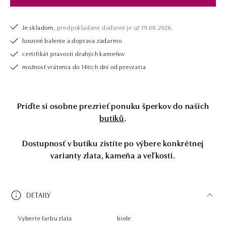
Je skladom,
predpokladané dodanie je už 19.08.2026.
luxusné balenie a doprava zadarmo
certifikát pravosti drahých kameňov
možnosť vrátenia do 14tich dní od prevzatia
Príďte si osobne prezrieť ponuku šperkov do našich
butiků
.
Dostupnosť v butiku zistíte po výbere konkrétnej
varianty zlata, kameňa a veľkosti.
DETAILY
Vyberte farbu zlata
biele