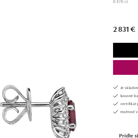
0.470 ct
2 831 €
Je sklado
luxusné b
certifiká
možnosť vr
Príďte 