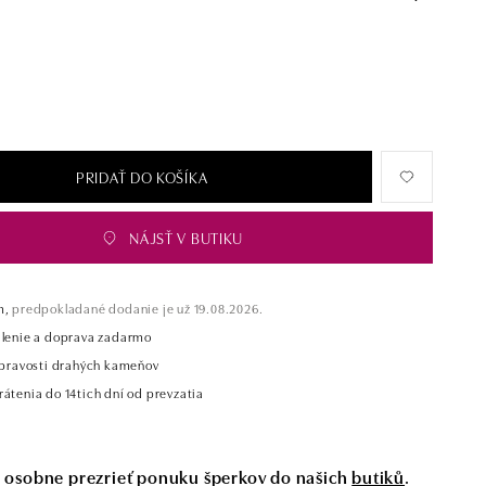
PRIDAŤ DO KOŠÍKA
NÁJSŤ V BUTIKU
m,
predpokladané dodanie je už 19.08.2026.
alenie a doprava zadarmo
t pravosti drahých kameňov
átenia do 14tich dní od prevzatia
si osobne prezrieť ponuku šperkov do našich
butiků
.