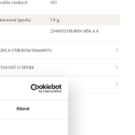
kvalita všetkých
VS1
 hmotnosť šperku
1.9 g
234801331B.RBN.M50.A.A
VODCA VÝBEROM DIAMANTU
TLIVOSŤ O ŠPERK
IKÁT PRAVOSTI
About