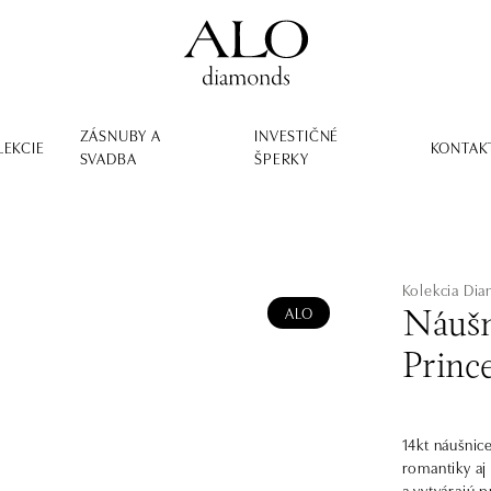
ZÁSNUBY A
INVESTIČNÉ
LEKCIE
KONTAK
SVADBA
ŠPERKY
Kolekcia Dia
ALO
Náušn
Prince
14kt náušnic
romantiky aj
a vytvárajú 