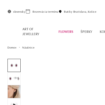
Preskočiť na hlavný obsah
slovensky
Rezervácia termínu
Butiky
Bratislava, Košice
ART OF
FLOWERS
ŠPERKY
KO
JEWELLERY
Domov
Náušnice