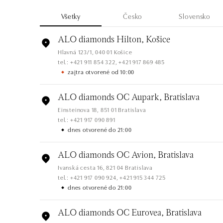
Všetky
Česko
Slovensko
ALO diamonds Hilton, Košice
Hlavná 123/1, 040 01 Košice
tel.: +421 911 854 322, +421 917 869 485
zajtra otvorené od 10:00
ALO diamonds OC Aupark, Bratislava
Einsteinova 18, 851 01 Bratislava
tel.: +421 917 090 891
dnes otvorené do 21:00
ALO diamonds OC Avion, Bratislava
Ivanská cesta 16, 821 04 Bratislava
tel.: +421 917 090 924, +421 915 344 725
dnes otvorené do 21:00
ALO diamonds OC Eurovea, Bratislava