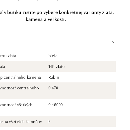
 v butiku zistíte po výbere konkrétnej varianty zlata,
kameňa a veľkosti.
rbu zlata
biele
ata
14K zlato
yp centrálneho kameňa
Rubín
 hmotnosť centrálneho
0,470
 hmotnosť všetkých
0.46000
 farba všetkých kameňov
F