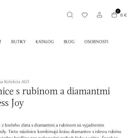
0
0 €
T
BUTIKY
KATALOG
BLOG
OSOBNOSTI
na
Kolekcia ALO
ice s rubínom a diamantmi
ss Joy
e z bieleho zlata s diamantmi a rubínom sú vyjadrením
 sily. Tieto náušnice kombinujú krásu diamantov s iskrou rubínu
prázdnu bridlicu pre nekonečný príbeh lásky a vášne. Šperk je