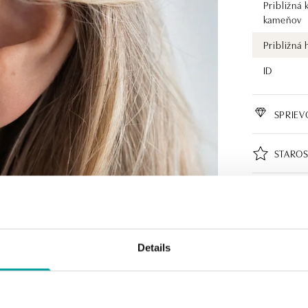
Približná 
kameňov
Približná
ID
SPRIE
STAROS
CERTIF
Details