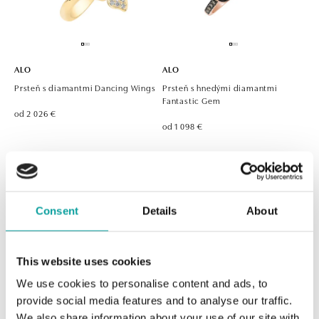
ALO
ALO
Prsteň s diamantmi Dancing Wings
Prsteň s hnedými diamantmi
Fantastic Gem
od 2 026 €
od 1 098 €
Consent
Details
About
This website uses cookies
We use cookies to personalise content and ads, to
provide social media features and to analyse our traffic.
ALO
ALO
We also share information about your use of our site with