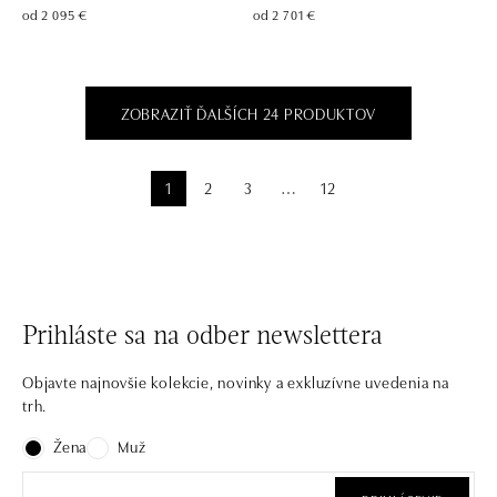
od 2 095 €
od 2 701 €
ZOBRAZIŤ ĎALŠÍCH 24 PRODUKTOV
1
2
3
12
⋯
Prihláste sa na odber newslettera
Objavte najnovšie kolekcie, novinky a exkluzívne uvedenia na
trh.
Žena
Muž