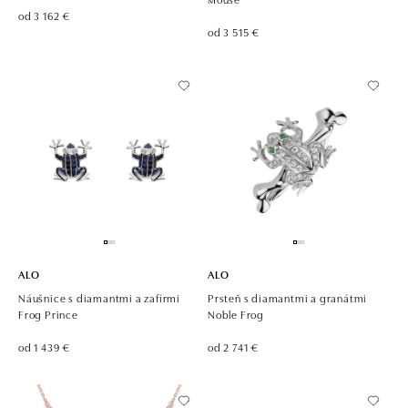
od 3 162 €
od 3 515 €
ALO
ALO
Náušnice s diamantmi a zafírmi
Prsteň s diamantmi a granátmi
Frog Prince
Noble Frog
od 1 439 €
od 2 741 €