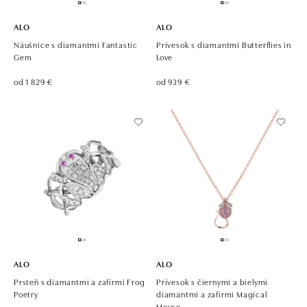
ALO
ALO
Náušnice s diamantmi Fantastic
Prívesok s diamantmi Butterflies in
Gem
Love
od 1 829 €
od 939 €
ALO
ALO
Prsteň s diamantmi a zafírmi Frog
Prívesok s čiernymi a bielymi
Poetry
diamantmi a zafírmi Magical
Mouse