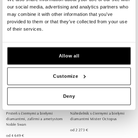
Náramok s diamantmi Delicate
Prsteň s diamantmi Lonely Butterfly
our social media, advertising and analytics partners who
Butterfly
may combine it with other information that you’ve
od 617 €
provided to them or that they’ve collected from your use
od 1 255 €
of their services.
Allow all
Customize
Deny
ALO
ALO
Prsteň s čiernymi a bielymi
Náhrdelník s čiernymi a bielymi
diamantmi, zafírmi a ametystom
diamantmi Mister Octopus
Noble Swan
od 2 273 €
od 4 649 €