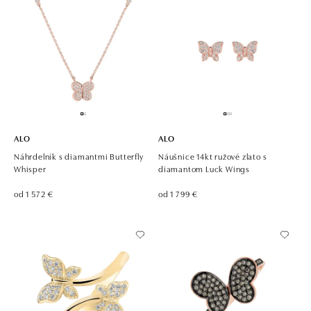
ALO
ALO
Náhrdelník s diamantmi Butterfly
Náušnice 14kt ružové zlato s
Whisper
diamantom Luck Wings
od 1 572 €
od 1 799 €