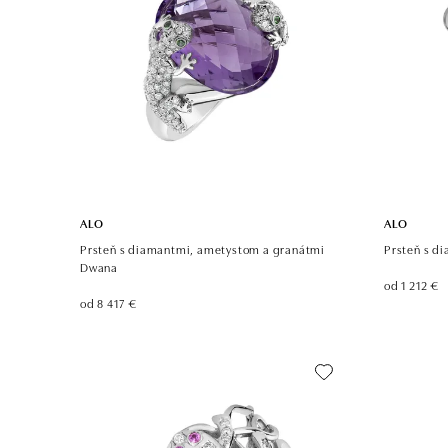
ALO
ALO
Prsteň s diamantmi, ametystom a granátmi
Prsteň s di
Dwana
od 1 212 €
od 8 417 €