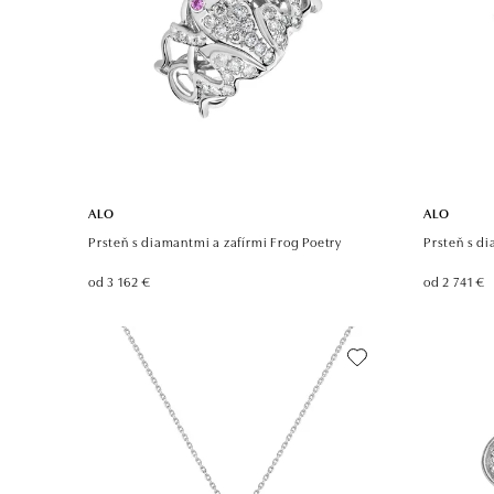
ALO
ALO
Prsteň s diamantmi a zafírmi Frog Poetry
Prsteň s d
od 3 162 €
od 2 741 €