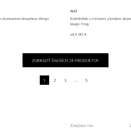
ALO
 s diamantmi Morpheus Wings
Náhrdelník s čiernymi a bielymi dia
Magic Frog
od 5 183 €
ZOBRAZIŤ ĎALŠÍCH 24 PRODUKTOV
1
2
3
5
⋯
Zaujíma vás