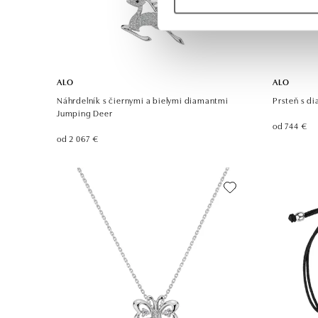
ALO
ALO
Náhrdelník s čiernymi a bielymi diamantmi
Prsteň s di
Jumping Deer
od 744 €
od 2 067 €