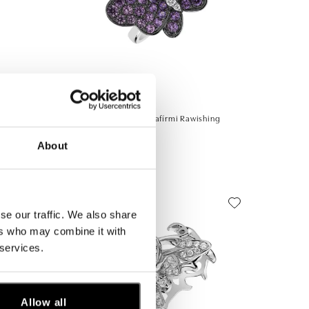
ALO
Prsteň s diamantmi a zafírmi Rawishing
Butterfly
About
od 2 692 €
se our traffic. We also share
ers who may combine it with
 services.
Allow all