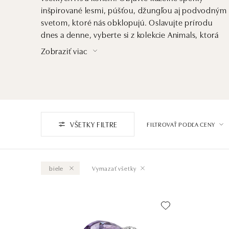
inšpirované lesmi, púšťou, džungľou aj podvodným
svetom, ktoré nás obklopujú. Oslavujte prírodu
dnes a denne, vyberte si z kolekcie Animals, ktorá
oslavuje krásy planéty.
Zobraziť viac
VŠETKY FILTRE
FILTROVAŤ PODĽA CENY
biele
Vymazať všetky