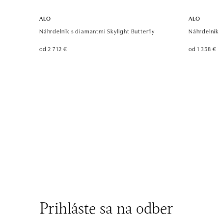
ALO
ALO
Náhrdelník s diamantmi Skylight Butterfly
Náhrdelník
od 2 712 €
od 1 358 €
Prihláste sa na odber