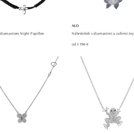
ALO
diamantom Night Papillon
Náhrdelník s diamantmi a zafírmi Joy
od 3 196 €