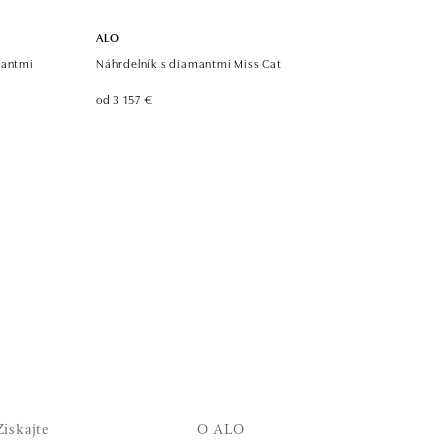
ALO
mantmi
Náhrdelník s diamantmi Miss Cat
od 3 157 €
Získajte
O ALO