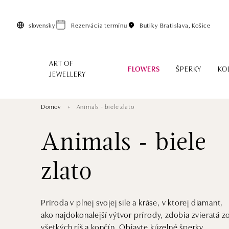
Preskočiť na hlavný obsah
slovensky
Rezervácia termínu
Butiky
Bratislava, Košice
ART OF
FLOWERS
ŠPERKY
KO
JEWELLERY
Domov
Animals - biele zlato
Animals - biele
zlato
Príroda v plnej svojej sile a kráse, v ktorej diamant,
ako najdokonalejší výtvor prírody, zdobia zvieratá z
všetkých ríš a končín. Objavte kúzelné šperky