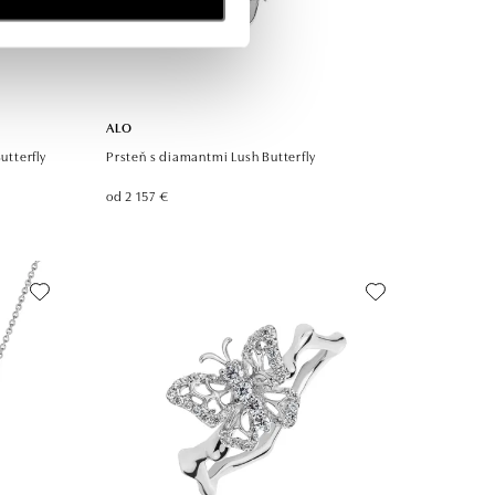
ALO
tterfly
Prsteň s diamantmi Lush Butterfly
od 2 157 €