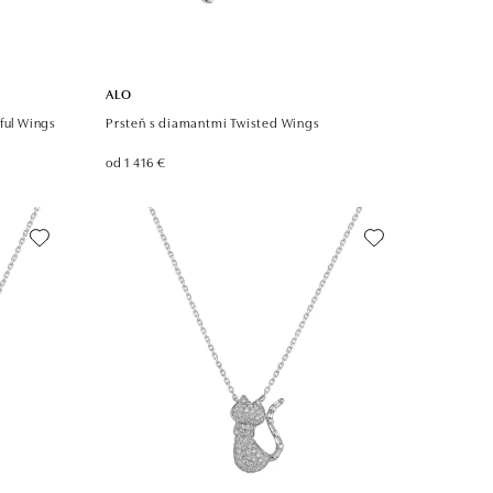
ALO
ful Wings
Prsteň s diamantmi Twisted Wings
od 1 416 €