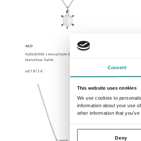
ALO
ALO
Náhrdelník s mesačným kameňom a diamantmi
Prsteň s d
Marvelous Turtle
od 1 710 €
Consent
od 1 873 €
This website uses cookies
We use cookies to personalis
information about your use of
other information that you’ve
Deny