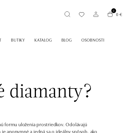
0
0 €
T
BUTIKY
KATALOG
BLOG
OSOBNOSTI
né diamanty?
ú formu uloženia prostriedkov. Odolávajú
o je anonymné a jedná sa o ideálny spôsob, ako