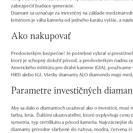
zabezpečiť budúce generácie.
Diamant sa označuje za investičný na základe medzinárod
kritériom je váha kameňa od jedného karátu vyššie, a násle
Ako nakupovať
Predovšetkým bezpečne! Je potrebné vybrať si prestížne
ktorý je schopný doložiť pôvod, a predovšetkým riadnu cer
Amerického inštitútu pre drahé kamene (GIA), používame vša
HRD alebo IGI. Všetky diamanty ALO diamonds majú medzi
Parametre investičných diaman
Aby sa dalo o diamantoch uvažovať ako o investícii, musí m
farbu, brús. Ďalšími ukazovateľmi, ktoré ovplyvňujú cenu 
symetria, typ certifikátu a pôvod kameňa. Najvzácnejšie d
diamanty prírodne sfarbené do ružova, modra, červena či 