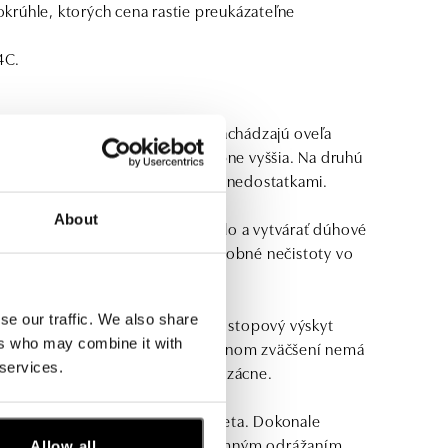
 okrúhle, ktorých cena rastie preukázateľne
4C.
g). Malé diamanty sa v prírode nachádzajú oveľa
ých ostatných parametroch, násobne vyššia. Na druhú
ší ako väčší diamant s výraznými nedostatkami.
About
epšie rozkladať dopadajúce svetlo a vytvárať dúhové
je sfarbenie, ktoré spôsobujú drobné nečistoty vo
 ktorých je zafarbenie žiaduce.
se our traffic. We also share
 mikroskopické škrabance alebo stopový výskyt
ers who may combine it with
ovaný taký, ktorý pri desaťnásobnom zväčšení nemá
 services.
zchybné diamanty sú neobyčajne vzácne.
e brús, tým viac sa diamant trblieta. Dokonale
ové záblesky, ktoré vznikajú vzájomným odrážaním
Allow all