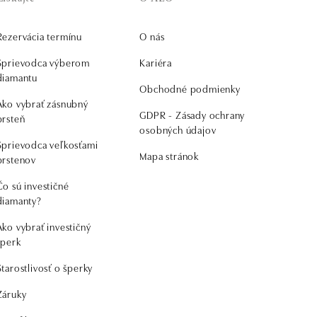
Rezervácia termínu
O nás
Sprievodca výberom
Kariéra
diamantu
Obchodné podmienky
Ako vybrať zásnubný
GDPR - Zásady ochrany
prsteň
osobných údajov
Sprievodca veľkosťami
Mapa stránok
prstenov
Čo sú investičné
diamanty?
Ako vybrať investičný
šperk
Starostlivosť o šperky
Záruky