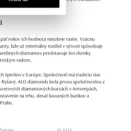
a
 päť rokov ich hodnota násobne rastie. Vzácnu
nty, kde už minimálny rozdiel v sýtosti spôsobuje
farebných diamantov predstavuje len zlomky
etrickým radom.
ch šperkov v Európe. Spoločnosť má tradíciu viac
lojz Ryšavý. ALO diamonds bola prvou spoločnosťou z
a svetových diamantových burzách v Antverpách,
tavenie na trhu, desať luxusných butikov a
 Prahe.
Získajte
O ALO