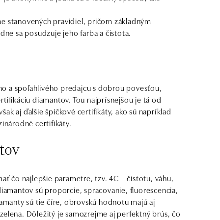
ne stanovených pravidiel, pričom základným
dne sa posudzuje jeho farba a čistota.
ho a spoľahlivého predajcu s dobrou povesťou,
tifikáciu diamantov. Tou najprísnejšou je tá od
k aj ďalšie špičkové certifikáty, ako sú napríklad
národné certifikáty.
tov
ať čo najlepšie parametre, tzv. 4C – čistotu, váhu,
diamantov sú proporcie, spracovanie, fluorescencia,
iamanty sú tie číre, obrovskú hodnotu majú aj
zelena. Dôležitý je samozrejme aj perfektný brús, čo