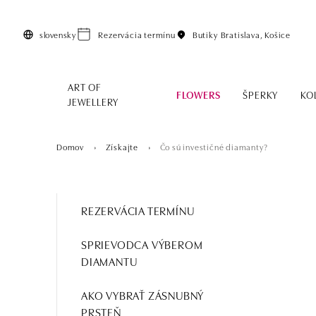
Preskočiť na hlavný obsah
slovensky
Rezervácia termínu
Butiky
Bratislava, Košice
ART OF
FLOWERS
ŠPERKY
KO
JEWELLERY
Domov
Získajte
Čo sú investičné diamanty?
REZERVÁCIA TERMÍNU
SPRIEVODCA VÝBEROM
DIAMANTU
AKO VYBRAŤ ZÁSNUBNÝ
PRSTEŇ