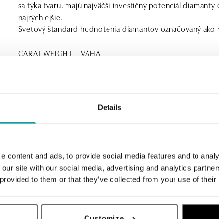
sa týka tvaru, majú najväčší investičný potenciál diamanty
najrýchlejšie.
Svetový štandard hodnotenia diamantov označovaný ako 
CARAT WEIGHT – VÁHA
Hmotnosť diamantov je udávaná v karátoch (1 karát = 0,2 
častejšie, preto je cena diamantu väčšej váhy, pri rovnak
stranu ale menší kameň väčšej kvality môže byť hodnotnej
COLOR – FARBA
Details
Za dokonalý sa považuje bezfarebný diamant. Dokáže najl
záblesky, tzv. oheň. Väčšina prírodných diamantov obsahu
vnútri kameňa. Výnimkou sú prírodne farebné diamanty, pri
ČISTOTA – CLARITY
e content and ads, to provide social media features and to analy
Takmer všetky diamanty obsahujú drobné nedokonalosti –
 our site with our social media, advertising and analytics partn
iných materiálov. Za „bezchybný“ kameň je obvykle považ
 provided to them or that they’ve collected from your use of their
žiadny vonkajší ani vnútorný viditeľný kaz. Absolútne be
BRUS - CUT
Brus určuje, ako bude diamant odrážať svetlo. Čím lepšia j
vybrúsený diamant sa trblieta celý, a navyše vytvára dúh
Customize