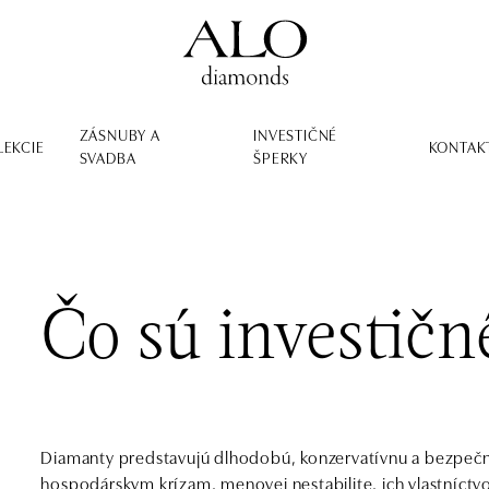
ZÁSNUBY A
INVESTIČNÉ
LEKCIE
KONTAK
SVADBA
ŠPERKY
Čo sú investič
Diamanty predstavujú dlhodobú, konzervatívnu a bezpečn
hospodárskym krízam, menovej nestabilite, ich vlastníctv