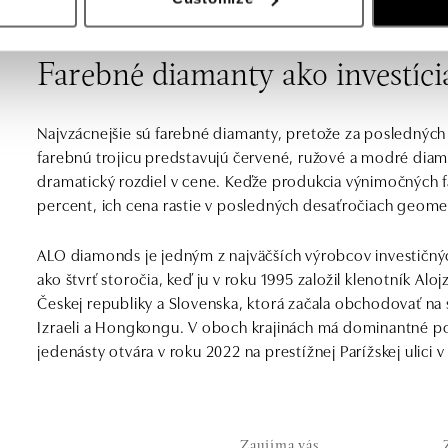
svetla jednotlivými plôškami.
Farebné diamanty ako investíci
Najvzácnejšie sú farebné diamanty, pretože za posledných
farebnú trojicu predstavujú červené, ružové a modré diama
dramatický rozdiel v cene. Keďže produkcia výnimočných 
percent, ich cena rastie v posledných desaťročiach geom
ALO diamonds je jedným z najväčších výrobcov investičný
ako štvrť storočia, keď ju v roku 1995 založil klenotník A
Českej republiky a Slovenska, ktorá začala obchodovať n
Izraeli a Hongkongu. V oboch krajinách má dominantné pos
jedenásty otvára v roku 2022 na prestížnej Parížskej ulici v
Zaujíma vás