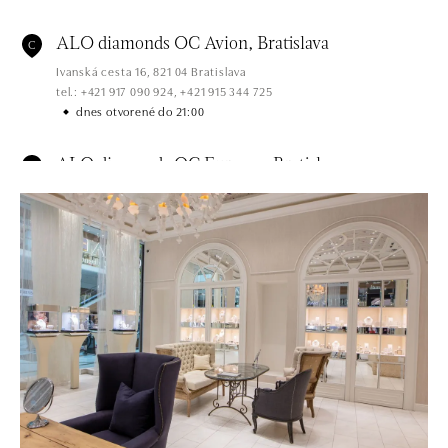
C
ALO diamonds OC Avion, Bratislava
Ivanská cesta 16, 821 04 Bratislava
tel.: +421 917 090 924, +421 915 344 725
dnes otvorené do 21:00
D
ALO diamonds OC Eurovea, Bratislava
Pribinova 8, 811 09 Bratislava
tel.: +421 917 090 700, +421 918 777 670
dnes otvorené do 21:00
E
ALO diamonds OC Forum Nová Karolina,
Ostrava
Jantarová 3344/4, 702 00 Ostrava-Moravská Ostrava
tel.: +420 603 166 013, +420 603 565 187
dnes otvorené do 21:00
F
ALO diamonds OC Nový Smíchov, Praha 5