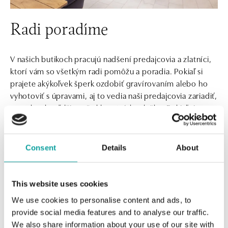
Plzeňská 8, 150 00 Praha 5 - Smíchov
tel.: +420 603 192 388, +420 733 546 889
Radi poradíme
dnes otvorené do 21:00
G
ALO diamonds OC Olympia, Brno
V našich butikoch pracujú nadšení predajcovia a zlatníci,
U Dálnice 777, 664 42 Modřice
ktorí vám so všetkým radi pomôžu a poradia. Pokiaľ si
tel.: +420 733 397 316, +420 605 231 821
prajete akýkoľvek šperk ozdobiť gravírovaním alebo ho
dnes otvorené do 21:00
vyhotoviť s úpravami, aj to vedia naši predajcovia zariadiť,
rovnako ako ďalšie naše klenotnícke služby. Pokiaľ si
H
ALO diamonds OC Palladium, Praha 1
prajete, rezervujte si termín vašej návštevy.
Náměstí Republiky 1, 110 00 Praha 1 - Nové Město
tel.: +420 736 501 900, +420 739 685 559
Consent
Details
About
REZERVOVAŤ SCHÔDZKU
dnes otvorené do 21:00
I
ALO diamonds Pařížská, Praha 1
This website uses cookies
Pařížská 1076/7, 110 00 Praha 1
We use cookies to personalise content and ads, to
tel.: +420 737 939 202
Exkluzívny dizajn od
dnes otvorené do 19:00
provide social media features and to analyse our traffic.
We also share information about your use of our site with