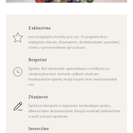
Exkluzívne
Len tá najlepšia kvalita pre vás. Pracujeme iba s
najlepším zlatom, diamantmi, drahokamami a perlami,
všetko v prvotriednom spracovaní.
Bezpečné
Šperky ALO diamonds sprevádzajú certifikáty so
zárukou pravosti overené súdnym znalcom.
Hodnotnejšie šperky majú navyše ešte medzinárodný
cer
Dizajnové
Špičkoví dizajnéri a najnovšie technológie spolu s
dlhoročnými skúsenosťami dávajú vzniknúť jedinečným
a nadčasovým šperkom.
Investičné