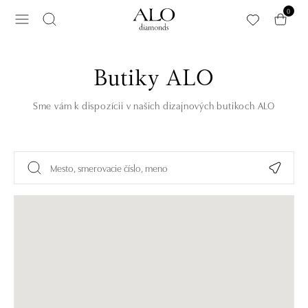
Preskočiť na hlavný obsah
0
Butiky ALO
Sme vám k dispozícii v našich dizajnových butikoch ALO