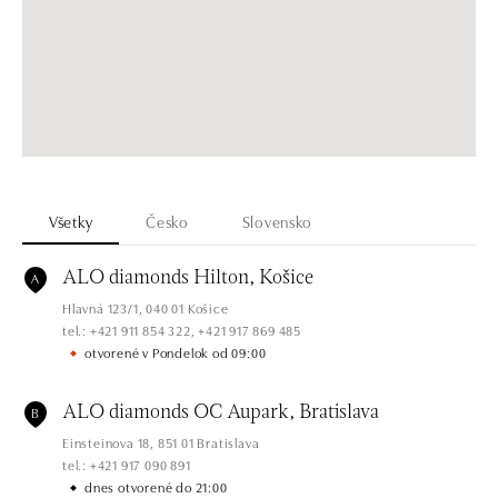
Všetky
Česko
Slovensko
A
ALO diamonds Hilton, Košice
Hlavná 123/1, 040 01 Košice
tel.: +421 911 854 322, +421 917 869 485
otvorené v Pondelok od 09:00
B
ALO diamonds OC Aupark, Bratislava
Einsteinova 18, 851 01 Bratislava
tel.: +421 917 090 891
dnes otvorené do 21:00