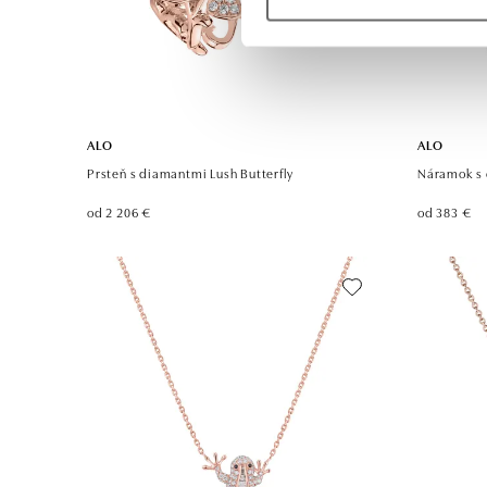
ALO
ALO
Prsteň s diamantmi Lush Butterfly
Náramok s 
od 2 206 €
od 383 €