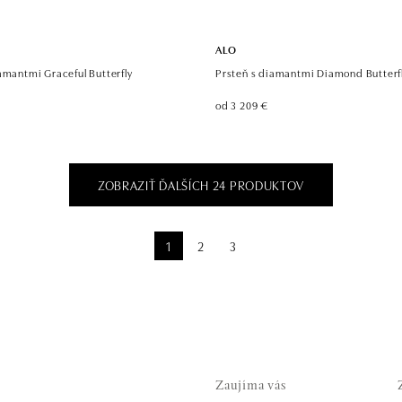
ALO
amantmi Graceful Butterfly
Prsteň s diamantmi Diamond Butterf
od 3 209 €
ZOBRAZIŤ ĎALŠÍCH 24 PRODUKTOV
1
2
3
Zaujíma vás