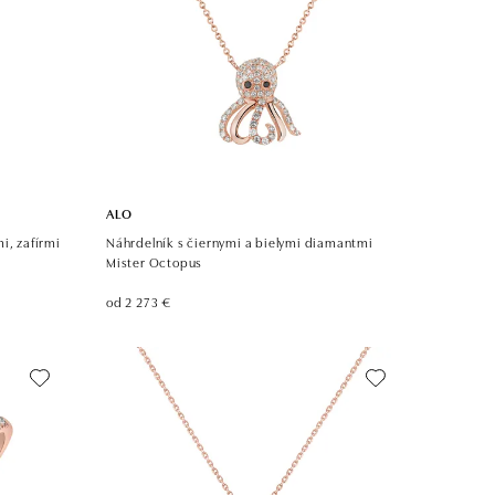
ALO
i, zafírmi
Náhrdelník s čiernymi a bielymi diamantmi
Mister Octopus
od 2 273 €