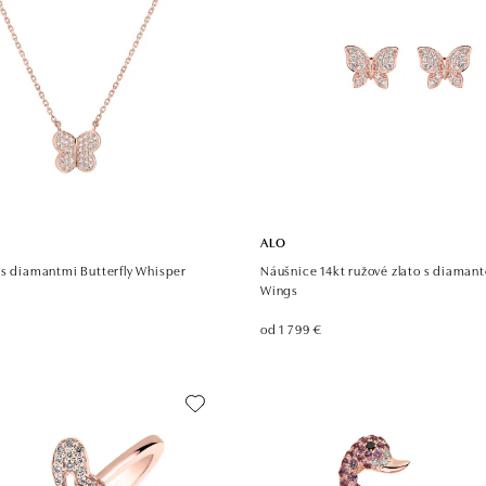
ALO
 s diamantmi Butterfly Whisper
Náušnice 14kt ružové zlato s diaman
Wings
od 1 799 €