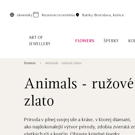
Preskočiť na hlavný obsah
slovensky
Rezervácia termínu
Butiky
Bratislava, Košice
ART OF
FLOWERS
ŠPERKY
KO
JEWELLERY
Domov
Animals - ružové zlato
Animals - ružové
zlato
Príroda v plnej svojej sile a kráse, v ktorej diamant,
ako najdokonalejší výtvor prírody, zdobia zvieratá z
všetkých ríš a končín. Objavte kúzelné šperky