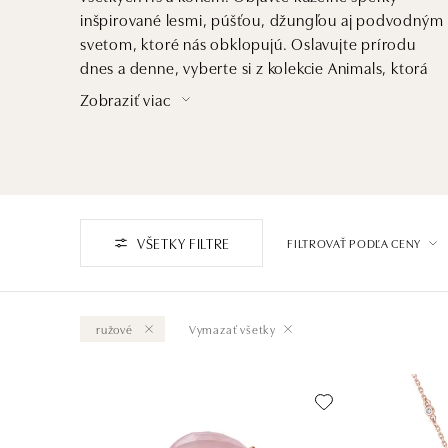
inšpirované lesmi, púšťou, džungľou aj podvodným
svetom, ktoré nás obklopujú. Oslavujte prírodu
dnes a denne, vyberte si z kolekcie Animals, ktorá
oslavuje krásy planéty.
Zobraziť viac
VŠETKY FILTRE
FILTROVAŤ PODĽA CENY
ružové
Vymazať všetky