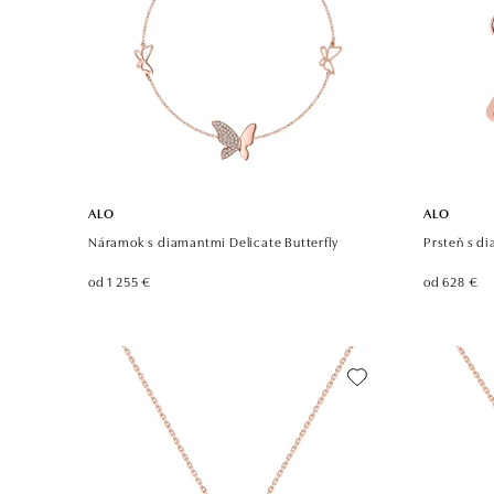
ALO
ALO
Náramok s diamantmi Delicate Butterfly
Prsteň s di
od 1 255 €
od 628 €