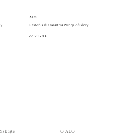
ALO
ly
Prsteň s diamantmi Wings of Glory
od 2 379 €
Získajte
O ALO