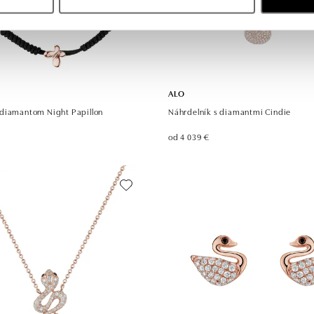
ALO
diamantom Night Papillon
Náhrdelník s diamantmi Cindie
od 4 039 €