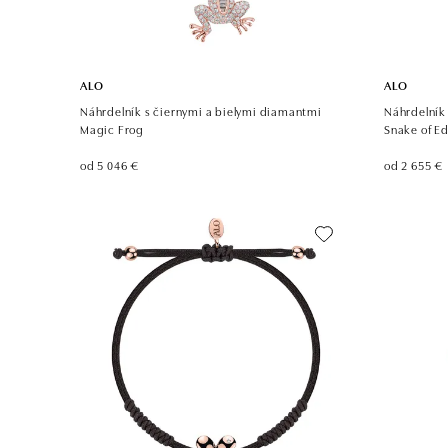
ALO
ALO
Náhrdelník s čiernymi a bielymi diamantmi
Náhrdelník
Magic Frog
Snake of E
od 5 046 €
od 2 655 €