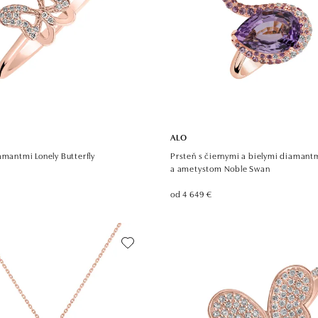
ALO
amantmi Lonely Butterfly
Prsteň s čiernymi a bielymi diamantm
a ametystom Noble Swan
od 4 649 €