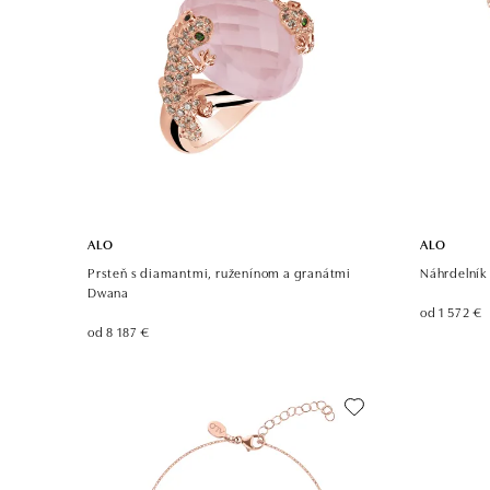
ALO
ALO
Prsteň s diamantmi, ruženínom a granátmi
Náhrdelník
Dwana
od 1 572 €
od 8 187 €