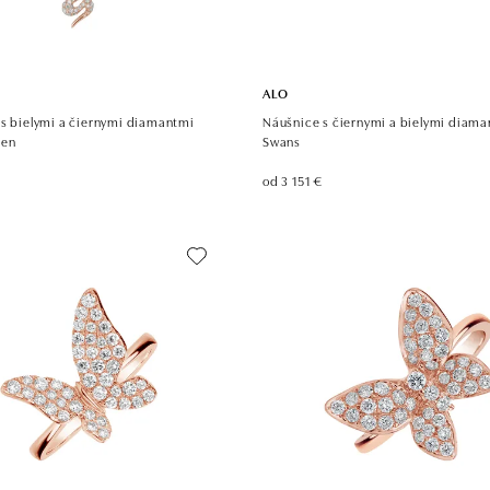
ALO
 s bielymi a čiernymi diamantmi
Náušnice s čiernymi a bielymi diam
den
Swans
od 3 151 €