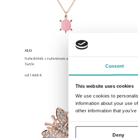
ALO
ALO
Náhrdelník s ruženínom a diamantmi Marvelous
Prívesok s
Turtle
Consent
od 1 494 €
od 1 668 €
This website uses cookies
We use cookies to personalis
information about your use of
other information that you’ve
Deny