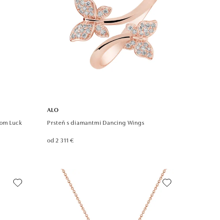
ALO
tom Luck
Prsteň s diamantmi Dancing Wings
od 2 311 €