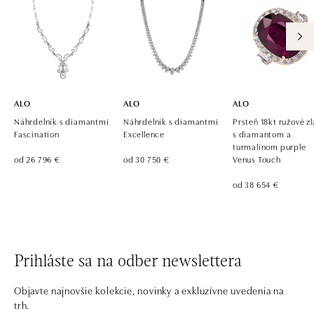
ALO
ALO
ALO
Náhrdelník s diamantmi
Náhrdelník s diamantmi
Prsteň 18kt ružové zl
Fascination
Excellence
s diamantom a
turmalínom purple
od 26 796 €
od 30 750 €
Venus Touch
od 38 654 €
Prihláste sa na odber newslettera
Objavte najnovšie kolekcie, novinky a exkluzívne uvedenia na
trh.