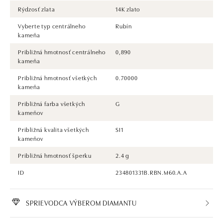
Rýdzosť zlata
14K zlato
Vyberte typ centrálneho
Rubín
kameňa
Približná hmotnosť centrálneho
0,890
kameňa
Približná hmotnosť všetkých
0.70000
kameňa
Približná farba všetkých
G
kameňov
Približná kvalita všetkých
SI1
kameňov
Približná hmotnosť šperku
2.4 g
ID
234801331B.RBN.M60.A.A
SPRIEVODCA VÝBEROM DIAMANTU