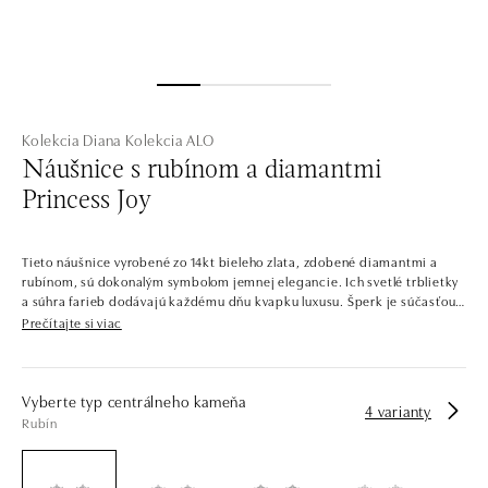
Kolekcia Diana
Kolekcia ALO
Náušnice s rubínom a diamantmi
Princess Joy
Tieto náušnice vyrobené zo 14kt bieleho zlata, zdobené diamantmi a
rubínom, sú dokonalým symbolom jemnej elegancie. Ich svetlé trblietky
a súhra farieb dodávajú každému dňu kvapku luxusu. Šperk je súčasťou
kolekcie Diana.
Prečítajte si viac
Šperky, ktoré by mohla nosiť samotná princezná. Celá kolekcia je
popretkávaná výraznými centrálnymi kameňmi s lesklým diamantovým
lemom. Kontrastné farby drahých kameňov v kombinácii so starostlivo
Vyberte typ centrálneho kameňa
4 varianty
vybranými odtieňmi zlata dávajú vzniknúť šperkom, ktoré by ste našli v
Rubín
kráľovskej pokladnici.
Spoločnosť ALO diamonds vyrába v Čechách šperky z diamantov a