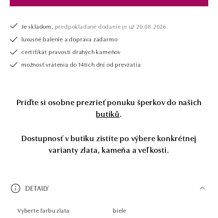
Je skladom,
predpokladané dodanie je už 20.08.2026.
luxusné balenie a doprava zadarmo
certifikát pravosti drahých kameňov
možnosť vrátenia do 14tich dní od prevzatia
Príďte si osobne prezrieť ponuku šperkov do našich
butiků
.
Dostupnosť v butiku zistíte po výbere konkrétnej
varianty zlata, kameňa a veľkosti.
DETAILY
Vyberte farbu zlata
biele