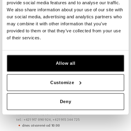
provide social media features and to analyse our traffic.
We also share information about your use of our site with
our social media, advertising and analytics partners who
Všetky
Česko
Slovensko
may combine it with other information that you’ve
provided to them or that they’ve collected from your use
ALO diamonds Hilton, Košice
of their services.
Hlavná 123/1, 040 01 Košice
tel.: +421 911 854 322, +421 917 869 485
dnes otvorené od 09:00
Allow all
ALO diamonds OC Aupark, Bratislava
Einsteinova 18, 851 01 Bratislava
Customize
tel.: +421 917 090 891
dnes otvorené od 10:00
Deny
ALO diamonds OC Avion, Bratislava
Ivanská cesta 16, 821 04 Bratislava
tel.: +421 917 090 924, +421 915 344 725
dnes otvorené od 10:00