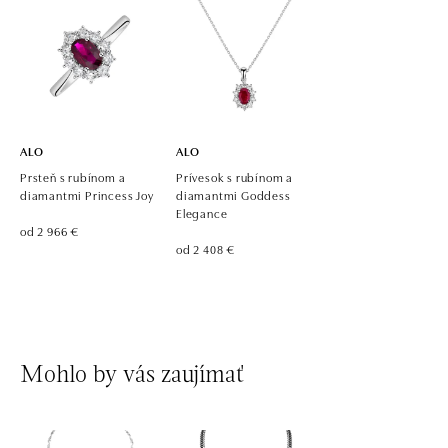
ALO diamonds, Westfield, Praha 4 - Chodov
Roztylská 2321/19, 148 00 Praha 4 - Chodov
tel.: +420 773 585 559, +420 730 802 800
dnes otvorené od 09:00
ALO
ALO
Prsteň s rubínom a
Prívesok s rubínom a
diamantmi Princess Joy
diamantmi Goddess
Elegance
od 2 966 €
od 2 408 €
Mohlo by vás zaujímať