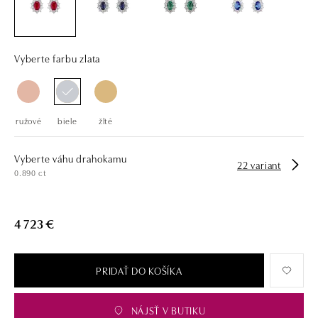
drahých kameňov už takmer 30 rokov. Každý šperk je tak originál a je
tiež opatrený certifikátom pravosti a dodaný v luxusnom balení. Či už
vyberáte zásnubný prsteň alebo diamantový náramok alebo náhrdelník,
nedarujete s nami iba šperk, ale aj múdru investíciu.
Vyberte farbu zlata
ružové
biele
žlté
Vyberte váhu drahokamu
22 variant
0.890 ct
4 723 €
PRIDAŤ DO KOŠÍKA
NÁJSŤ V BUTIKU