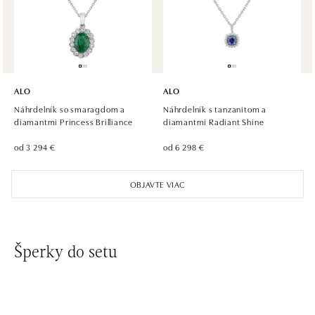
U Dálnice 777, 664 42 Modřice
tel.: +420 733 397 316, +420 605 231 821
dnes otvorené do 21:00
ALO diamonds OC Palladium, Praha 1
Náměstí Republiky 1, 110 00 Praha 1 - Nové Město
ALO
ALO
tel.: +420 736 501 900, +420 739 685 559
Náhrdelník so smaragdom a
Náhrdelník s tanzanitom a
dnes otvorené do 21:00
diamantmi Princess Brilliance
diamantmi Radiant Shine
od 3 294 €
od 6 298 €
ALO diamonds Pařížská, Praha 1
Pařížská 1076/7, 110 00 Praha 1
OBJAVTE VIAC
tel.: +420 737 939 202
dnes otvorené do 18:00
ALO diamonds Westfield Černý most, Praha 9
Šperky do setu
Chlumecká 765/6, 198 19 Praha 9
tel.: +420 605 226 128, +420 737 559 986
dnes otvorené do 21:00