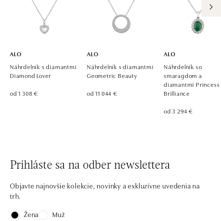
ALO
ALO
ALO
Náhrdelník s diamantmi
Náhrdelník s diamantmi
Náhrdelník so
Diamond Lover
Geometric Beauty
smaragdom a
diamantmi Princess
od 1 308 €
od 11 044 €
Brilliance
od 3 294 €
Prihláste sa na odber newslettera
Objavte najnovšie kolekcie, novinky a exkluzívne uvedenia na
trh.
Žena
Muž