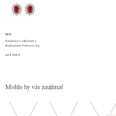
ALO diamonds, Westfield, Praha 4 - Chodov
Roztylská 2321/19, 148 00 Praha 4 - Chodov
tel.: +420 773 585 559, +420 730 802 800
dnes otvorené do 21:00
ALO
Náušnice s rubínom a
diamantmi Princess Joy
od 8 508 €
Mohlo by vás zaujímať