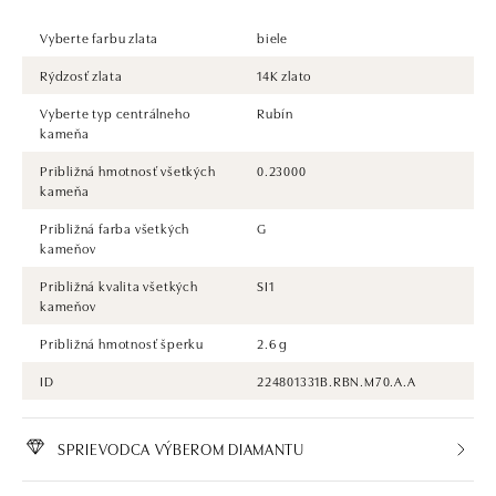
Vyberte farbu zlata
biele
Rýdzosť zlata
14K zlato
Vyberte typ centrálneho
Rubín
kameňa
Približná hmotnosť všetkých
0.23000
kameňa
Približná farba všetkých
G
kameňov
Približná kvalita všetkých
SI1
kameňov
Približná hmotnosť šperku
2.6 g
ID
224801331B.RBN.M70.A.A
SPRIEVODCA VÝBEROM DIAMANTU