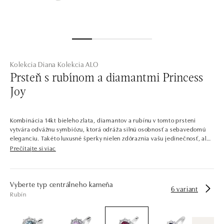
Kolekcia Diana
Kolekcia ALO
Prsteň s rubínom a diamantmi Princess
Joy
Kombinácia 14kt bieleho zlata, diamantov a rubínu v tomto prsteni
vytvára odvážnu symbiózu, ktorá odráža silnú osobnosť a sebavedomú
eleganciu. Takéto luxusné šperky nielen zdôraznia vašu jedinečnosť, ale
prinesú do vášho života aj jedinečný nádych exkluzivity a rafinovanosti,
Prečítajte si viac
ktorý si zaslúžite. Šperk je súčasťou kolekcie Diana.
Šperky, ktoré by mohla nosiť samotná princezná. Celá kolekcia je
popretkávaná výraznými centrálnymi kameňmi s lesklým diamantovým
Vyberte typ centrálneho kameňa
6 variant
lemom. Kontrastné farby drahých kameňov v kombinácii so starostlivo
Rubín
vybranými odtieňmi zlata dávajú vzniknúť šperkom, ktoré by ste našli v
kráľovskej pokladnici.