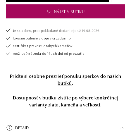
NÁJSŤ V BUTIKU
Je skladom,
predpokladané dodanie je už 19.08.2026.
luxusné balenie a doprava zadarmo
certifikát pravosti drahých kameňov
možnosť vrátenia do 14tich dní od prevzatia
Príďte si osobne prezrieť ponuku šperkov do našich
butiků
.
Dostupnosť v butiku zistíte po výbere konkrétnej
varianty zlata, kameňa a veľkosti.
DETAILY