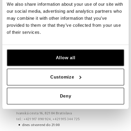
We also share information about your use of our site with
our social media, advertising and analytics partners who
may combine it with other information that you’ve
Všetky
Česko
Slovensko
provided to them or that they’ve collected from your use
of their services.
ALO diamonds Hilton, Košice
Hlavná 123/1, 040 01 Košice
tel.: +421 911 854 322, +421 917 869 485
otvorené v Pondelok od 09:00
Allow all
ALO diamonds OC Aupark, Bratislava
Customize
Einsteinova 18, 851 01 Bratislava
tel.: +421 917 090 891
dnes otvorené do 21:00
Deny
ALO diamonds OC Avion, Bratislava
Ivanská cesta 16, 821 04 Bratislava
tel.: +421 917 090 924, +421 915 344 725
dnes otvorené do 21:00