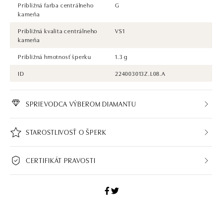
Približná farba centrálneho
G
kameňa
Približná kvalita centrálneho
VS1
kameňa
Približná hmotnosť šperku
1.3 g
ID
224003013Z.L08.A
SPRIEVODCA VÝBEROM DIAMANTU
STAROSTLIVOSŤ O ŠPERK
CERTIFIKÁT PRAVOSTI