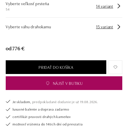
Vyberte veľkosť prsteňa
vyberáte zásnubný prsteň alebo diamantový náramok alebo náhrdelník,
14 variant
54
nedarujete s nami iba šperk, ale aj múdru investíciu.
Vyberte váhu drahokamu
15 variant
od 776 €
PRIDAŤ DO KOŠÍKA
NÁJSŤ V BUTIKU
Je skladom,
predpokladané dodanie je už 19.08.2026.
luxusné balenie a doprava zadarmo
certifikát pravosti drahých kameňov
možnosť vrátenia do 14tich dní od prevzatia