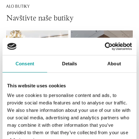
ALO BUTIKY
Navštívte naše butiky
Consent
Details
About
This website uses cookies
We use cookies to personalise content and ads, to
Všetky
Česko
Slovensko
provide social media features and to analyse our traffic.
We also share information about your use of our site with
ALO diamonds Hilton, Košice
our social media, advertising and analytics partners who
Hlavná 123/1, 040 01 Košice
may combine it with other information that you’ve
tel.: +421 911 854 322, +421 917 869 485
provided to them or that they’ve collected from your use
otvorené v Pondelok od 09:00