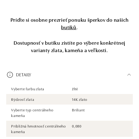
Príďte si osobne prezrieť ponuku šperkov do našich
butiků
.
Dostupnosť v butiku zistíte po výbere konkrétnej
varianty zlata, kameňa a veľkosti.
DETAILY
Vyberte farbu zlata
žlté
Rýdzosť zlata
14K zlato
Vyberte typ centrálneho
Briliant
kameňa
Približná hmotnosť centrálneho
0,080
kameňa