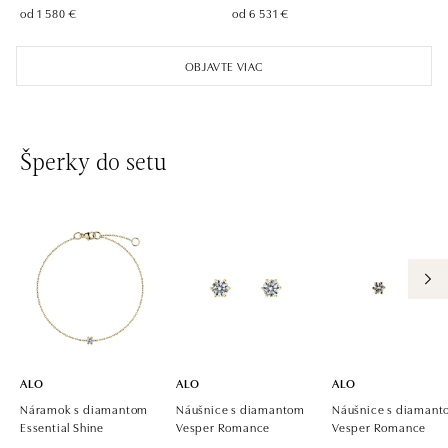
od 1 580 €
od 6 531 €
ALO diamonds Pařížská, Praha 1
Pařížská 1076/7, 110 00 Praha 1
OBJAVTE VIAC
tel.: +420 737 939 202
dnes otvorené do 19:00
ALO diamonds Westfield Černý most, Praha 9
Šperky do setu
Chlumecká 765/6, 198 19 Praha 9
tel.: +420 605 226 128, +420 737 559 986
dnes otvorené do 21:00
ALO diamonds, Westfield, Praha 4 - Chodov
Roztylská 2321/19, 148 00 Praha 4 - Chodov
tel.: +420 773 585 559, +420 730 802 800
dnes otvorené do 21:00
ALO
ALO
ALO
Náramok s diamantom
Náušnice s diamantom
Náušnice s diaman
Essential Shine
Vesper Romance
Vesper Romance