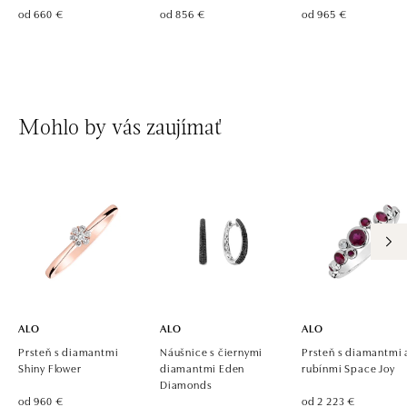
od 660 €
od 856 €
od 965 €
Mohlo by vás zaujímať
ALO
ALO
ALO
Prsteň s diamantmi
Náušnice s čiernymi
Prsteň s diamantmi 
Shiny Flower
diamantmi Eden
rubínmi Space Joy
Diamonds
od 960 €
od 2 223 €