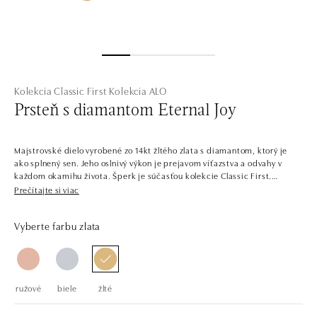
Kolekcia Classic First
Kolekcia ALO
Prsteň s diamantom Eternal Joy
Majstrovské dielo vyrobené zo 14kt žltého zlata s diamantom, ktorý je
ako splnený sen. Jeho oslnivý výkon je prejavom víťazstva a odvahy v
každom okamihu života. Šperk je súčasťou kolekcie Classic First.
Prečítajte si viac
V jednoduchosti je krása. Šperky z bieleho, žltého a ružového zlata s
centrálnymi diamantmi v niekoľkých farbách. Kolekcia Classic First sa
Vyberte farbu zlata
ľahko kombinuje, je plná solitérnych prsteňov, náramkov, náhrdelníkov a
náušníc s jedným až tromi dokonale brúsenými diamantmi a drahými
kameňmi. Šperky pozostávajú zo zladených setov, ale nájdete aj
jednotlivé kúsky, napríklad prstene na príležitosť zásnub.
ružové
biele
žlté
Spoločnosť ALO diamonds vyrába v Čechách šperky z diamantov a
drahých kameňov už takmer 30 rokov. Každý šperk je tak originál a je
tiež opatrený certifikátom pravosti a dodaný v luxusnom balení. Či už