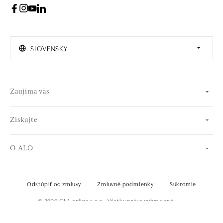
SLOVENSKY
Zaujíma vás
Získajte
O ALO
Odstúpiť od zmluvy
Zmluvné podmienky
Súkromie
© 2026 OLA online s.r.o.. Všetky práva vyhradené..
Vytvoril
DO KOŠÍKA
od 660 €