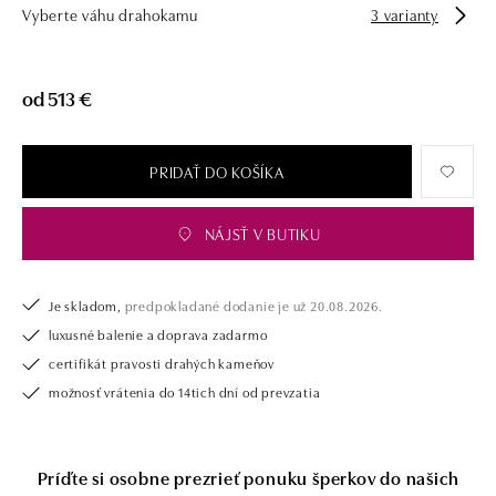
Vyberte váhu drahokamu
3 varianty
tiež opatrený certifikátom pravosti a dodaný v luxusnom balení. Či už
vyberáte zásnubný prsteň alebo diamantový náramok alebo náhrdelník,
nedarujete s nami iba šperk, ale aj múdru investíciu.
od 513 €
PRIDAŤ DO KOŠÍKA
NÁJSŤ V BUTIKU
Je skladom,
predpokladané dodanie je už 20.08.2026.
luxusné balenie a doprava zadarmo
certifikát pravosti drahých kameňov
možnosť vrátenia do 14tich dní od prevzatia
Príďte si osobne prezrieť ponuku šperkov do našich