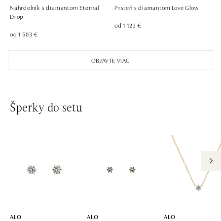
tel.: +420 736 501 900, +420 739 685 559
Náhrdelník s diamantom Eternal
Prsteň s diamantom Love Glow
dnes otvorené do 21:00
Drop
od 1 123 €
od 1 503 €
ALO diamonds Pařížská, Praha 1
Pařížská 1076/7, 110 00 Praha 1
OBJAVTE VIAC
tel.: +420 737 939 202
dnes otvorené od 10:00
ALO diamonds Westfield Černý most, Praha 9
Šperky do setu
Chlumecká 765/6, 198 19 Praha 9
tel.: +420 605 226 128, +420 737 559 986
dnes otvorené do 21:00
ALO diamonds, Westfield, Praha 4 - Chodov
Roztylská 2321/19, 148 00 Praha 4 - Chodov
tel.: +420 773 585 559, +420 730 802 800
dnes otvorené do 21:00
ALO
ALO
ALO