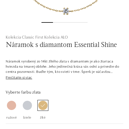
Kolekcia Classic First
Kolekcia ALO
Náramok s diamantom Essential Shine
Náramok vyrobený zo 14kt žltého zlata s diamantom je ako žiariaca
hviezda na tmavej oblohe. Jeho jedinečná krása vás oslní a privedie do
centra pozornosti. Buďte tým, kto svieti v tme. Šperk je súčasťou
kolekcie Classic First.
Prečítajte si viac
V jednoduchosti je krása. Šperky z bieleho, žltého a ružového zlata s
Vyberte farbu zlata
centrálnymi diamantmi v niekoľkých farbách. Kolekcia Classic First sa
ľahko kombinuje, je plná solitérnych prsteňov, náramkov, náhrdelníkov a
náušníc s jedným až tromi dokonale brúsenými diamantmi a drahými
kameňmi. Šperky pozostávajú zo zladených setov, ale nájdete aj
jednotlivé kúsky, napríklad prstene na príležitosť zásnub.
ružové
biele
žlté
Spoločnosť ALO diamonds vyrába v Čechách šperky z diamantov a
drahých kameňov už takmer 30 rokov. Každý šperk je tak originál a je