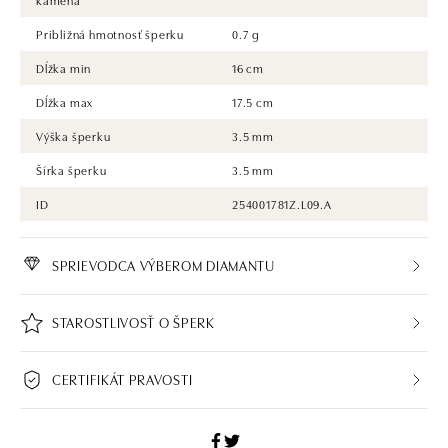
Približná hmotnosť šperku
0.7 g
Dĺžka min
16 cm
Dĺžka max
17.5 cm
Výška šperku
3.5 mm
Šírka šperku
3.5 mm
ID
254001781Z.L09.A
SPRIEVODCA VÝBEROM DIAMANTU
STAROSTLIVOSŤ O ŠPERK
CERTIFIKÁT PRAVOSTI