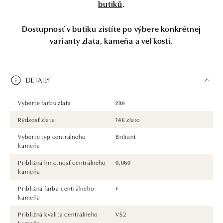
butiků
.
Dostupnosť v butiku zistíte po výbere konkrétnej
varianty zlata, kameňa a veľkosti.
DETAILY
Vyberte farbu zlata
žlté
Rýdzosť zlata
14K zlato
Vyberte typ centrálneho
Briliant
kameňa
Približná hmotnosť centrálneho
0,060
kameňa
Približná farba centrálneho
F
kameňa
Približná kvalita centrálneho
VS2
kameňa