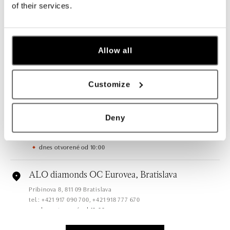
Hlavná 123/1, 040 01 Košice
of their services.
tel.: +421 911 854 322, +421 917 869 485
dnes otvorené do 19:00
ALO diamonds OC Aupark, Bratislava
Allow all
Einsteinova 18, 851 01 Bratislava
tel.: +421 917 090 891
dnes otvorené od 10:00
Customize
ALO diamonds OC Avion, Bratislava
Deny
Ivanská cesta 16, 821 04 Bratislava
tel.: +421 917 090 924, +421 915 344 725
dnes otvorené od 10:00
ALO diamonds OC Eurovea, Bratislava
Pribinova 8, 811 09 Bratislava
tel.: +421 917 090 700, +421 918 777 670
dnes otvorené od 10:00