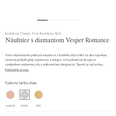
Kolekcia Classic First
Kolekcia ALO
Náušnice s diamantom Vesper Romance
Tieto diamantom pokryté náušnice z bieleho zlata 14kt sú ako tajomný
večerný príbeh plný tajomstva a mágie. Ich jedinečný dizajn je
symbolom vnútornej sily a nekonečnej elegancie. Šperk je súčasťou
kolekcie Classic First.
Prečítajte si viac
V jednoduchosti je krása. Šperky z bieleho, žltého a ružového zlata s
Vyberte farbu zlata
centrálnymi diamantmi v niekoľkých farbách. Kolekcia Classic First sa
ľahko kombinuje, je plná solitérnych prsteňov, náramkov, náhrdelníkov a
náušníc s jedným až tromi dokonale brúsenými diamantmi a drahými
kameňmi. Šperky pozostávajú zo zladených setov, ale nájdete aj
jednotlivé kúsky, napríklad prstene na príležitosť zásnub.
ružové
biele
žlté
Spoločnosť ALO diamonds vyrába v Čechách šperky z diamantov a
drahých kameňov už takmer 30 rokov. Každý šperk je tak originál a je