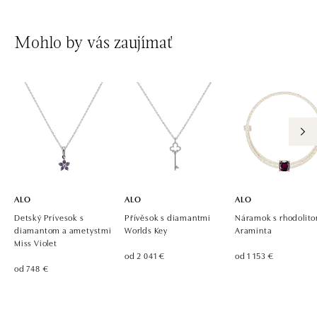
Mohlo by vás zaujímať
ALO
ALO
ALO
Detský Prívesok s
Přívěsok s diamantmi
Náramok s rhodolit
diamantom a ametystmi
Worlds Key
Araminta
Miss Violet
od 2 041 €
od 1 153 €
od 748 €