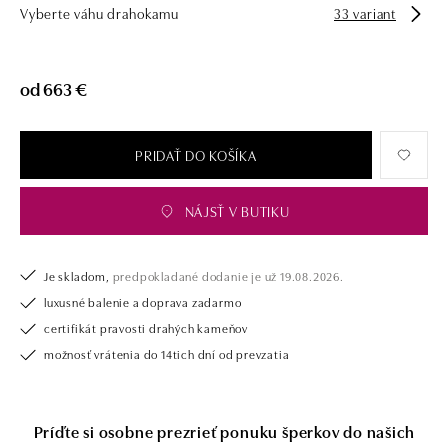
Vyberte váhu drahokamu
33 variant
tiež opatrený certifikátom pravosti a dodaný v luxusnom balení. Či už
vyberáte zásnubný prsteň alebo diamantový náramok alebo náhrdelník,
nedarujete s nami iba šperk, ale aj múdru investíciu.
od 663 €
PRIDAŤ DO KOŠÍKA
NÁJSŤ V BUTIKU
Je skladom,
predpokladané dodanie je už 19.08.2026.
luxusné balenie a doprava zadarmo
certifikát pravosti drahých kameňov
možnosť vrátenia do 14tich dní od prevzatia
Príďte si osobne prezrieť ponuku šperkov do našich