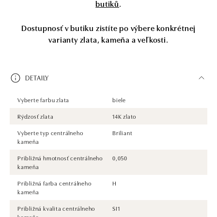
butiků
.
Dostupnosť v butiku zistíte po výbere konkrétnej
varianty zlata, kameňa a veľkosti.
DETAILY
Vyberte farbu zlata
biele
Rýdzosť zlata
14K zlato
Vyberte typ centrálneho
Briliant
kameňa
Približná hmotnosť centrálneho
0,050
kameňa
Približná farba centrálneho
H
kameňa
Približná kvalita centrálneho
SI1
kameňa