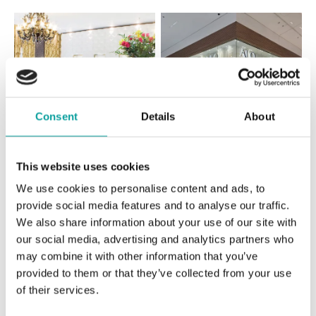
Consent
Details
About
Všetky
Česko
Slovensko
This website uses cookies
We use cookies to personalise content and ads, to
ALO diamonds Hilton, Košice
provide social media features and to analyse our traffic.
Hlavná 123/1, 040 01 Košice
We also share information about your use of our site with
tel.: +421 911 854 322, +421 917 869 485
our social media, advertising and analytics partners who
zajtra otvorené od 10:00
may combine it with other information that you’ve
provided to them or that they’ve collected from your use
ALO diamonds OC Aupark, Bratislava
of their services.
Einsteinova 18, 851 01 Bratislava