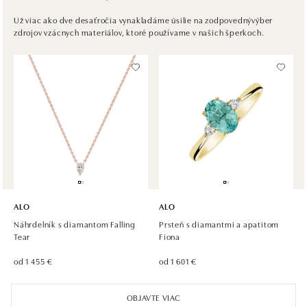
ALO diamonds OC Nový Smíchov, Praha 5
Už viac ako dve desaťročia vynakladáme úsilie na zodpovednývýber
zdrojov vzácnych materiálov, ktoré používame v našich šperkoch.
Plzeňská 8, 150 00 Praha 5 - Smíchov
tel.: +420 603 192 388, +420 733 546 889
zajtra otvorené od 09:00
ALO diamonds OC Olympia, Brno
U Dálnice 777, 664 42 Modřice
tel.: +420 733 397 316, +420 605 231 821
zajtra otvorené od 09:00
ALO diamonds OC Palladium, Praha 1
Náměstí Republiky 1, 110 00 Praha 1 - Nové Město
ALO
ALO
tel.: +420 736 501 900, +420 739 685 559
Náhrdelník s diamantom Falling
Prsteň s diamantmi a apatitom
zajtra otvorené od 09:00
Tear
Fiona
od 1 455 €
od 1 601 €
ALO diamonds Pařížská, Praha 1
Pařížská 1076/7, 110 00 Praha 1
OBJAVTE VIAC
tel.: +420 737 939 202