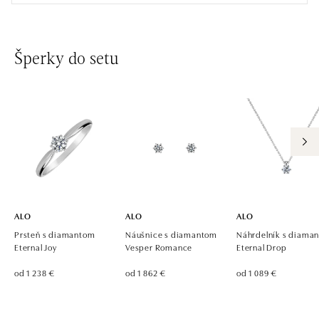
zajtra otvorené od 10:00
ALO diamonds Westfield Černý most, Praha 9
Šperky do setu
Chlumecká 765/6, 198 19 Praha 9
tel.: +420 605 226 128, +420 737 559 986
zajtra otvorené od 09:00
ALO diamonds, Westfield, Praha 4 - Chodov
Roztylská 2321/19, 148 00 Praha 4 - Chodov
tel.: +420 773 585 559, +420 730 802 800
zajtra otvorené od 09:00
ALO
ALO
ALO
Prsteň s diamantom
Náušnice s diamantom
Náhrdelník s diama
Eternal Joy
Vesper Romance
Eternal Drop
od 1 238 €
od 1 862 €
od 1 089 €