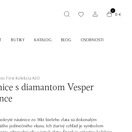
0
0 €
T
BUTIKY
KATALOG
BLOG
OSOBNOSTI
sic First
Kolekcia ALO
ice s diamantom Vesper
nce
kryté náušnice zo 14kt bieleho zlata sú dokonalým
ášho jedinečného vkusu. Ich žiarivý vzhľad je symbolom
rásy, obrovskej sily a úcty k zlatu. Šperk je súčasťou kolekcie