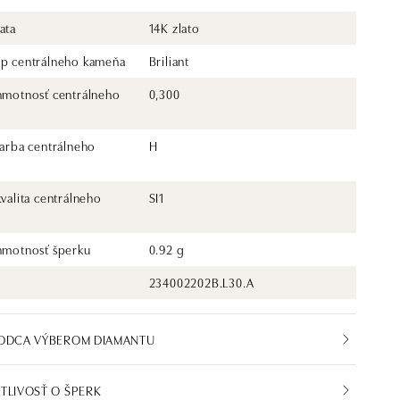
ata
14K zlato
yp centrálneho kameňa
Briliant
 hmotnosť centrálneho
0,300
farba centrálneho
H
kvalita centrálneho
SI1
 hmotnosť šperku
0.92 g
234002202B.L30.A
VODCA VÝBEROM DIAMANTU
TLIVOSŤ O ŠPERK