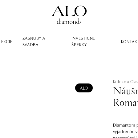
ZÁSNUBY A
INVESTIČNÉ
LEKCIE
KONTAK
SVADBA
ŠPERKY
Kolekcia Clas
ALO
Náušn
Roma
Diamantom po
vyjadrením v
nestarnúcej k