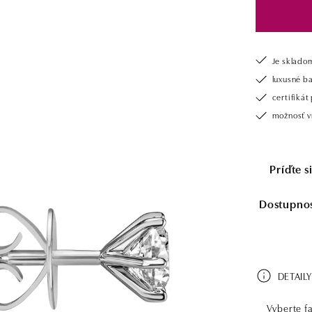
Je sklado
luxusné b
certifiká
možnosť vr
Príďte 
Dostupnosť
DETAILY
Vyberte fa