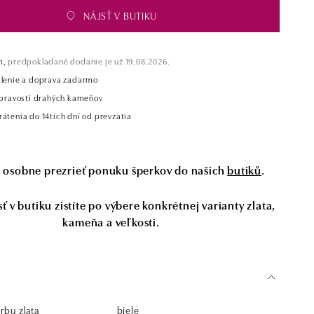
NÁJSŤ V BUTIKU
m,
predpokladané dodanie je už 19.08.2026.
alenie a doprava zadarmo
t pravosti drahých kameňov
átenia do 14tich dní od prevzatia
si osobne prezrieť ponuku šperkov do našich
butiků
.
 v butiku zistíte po výbere konkrétnej varianty zlata,
kameňa a veľkosti.
rbu zlata
biele