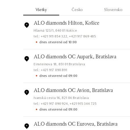
Všetky
Česko
Slovensko
ALO diamonds Hilton, Košice
Hlavná 123/1, 040 01 Košice
tel.: +421 911 854 322, +421 917 869 485
dnes otvorené od 10:00
ALO diamonds OC Aupark, Bratislava
Einsteinova 18, 851 01 Bratislava
tel.: +421 917 090 891
dnes otvorené od 09:00
ALO diamonds OC Avion, Bratislava
Ivanská cesta 16, 821 04 Bratislava
tel.: +421 917 090 924, +421 915 344 725
dnes otvorené od 09:00
ALO diamonds OC Eurovea, Bratislava