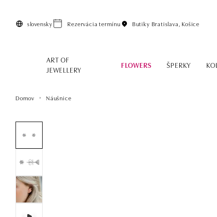
Preskočiť na hlavný obsah
slovensky
Rezervácia termínu
Butiky
Bratislava, Košice
ART OF
FLOWERS
ŠPERKY
KO
JEWELLERY
Domov
Náušnice