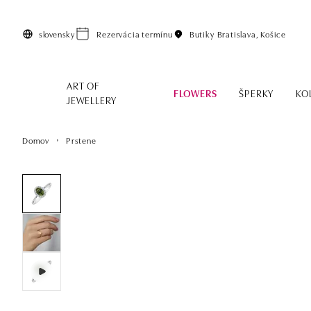
Preskočiť na hlavný obsah
slovensky
Rezervácia termínu
Butiky
Bratislava, Košice
ART OF
FLOWERS
ŠPERKY
KO
JEWELLERY
Domov
Prstene