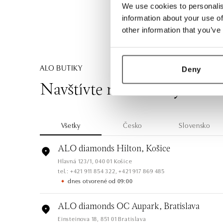
We use cookies to personalis
information about your use of
other information that you’ve
ALO BUTIKY
Deny
Navštívte naše butiky
Všetky
Česko
Slovensko
ALO diamonds Hilton, Košice
Hlavná 123/1, 040 01 Košice
tel.: +421 911 854 322, +421 917 869 485
dnes otvorené od 09:00
ALO diamonds OC Aupark, Bratislava
Einsteinova 18, 851 01 Bratislava