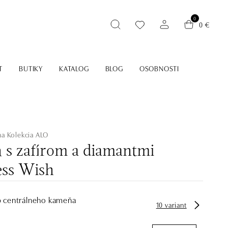
0
0 €
T
BUTIKY
KATALOG
BLOG
OSOBNOSTI
na
Kolekcia ALO
ň s zafírom a diamantmi
ess Wish
p centrálneho kameňa
10 variant