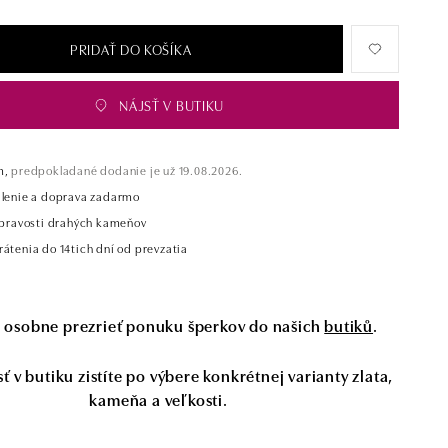
PRIDAŤ DO KOŠÍKA
NÁJSŤ V BUTIKU
m,
predpokladané dodanie je už 19.08.2026.
alenie a doprava zadarmo
t pravosti drahých kameňov
átenia do 14tich dní od prevzatia
si osobne prezrieť ponuku šperkov do našich
butiků
.
 v butiku zistíte po výbere konkrétnej varianty zlata,
kameňa a veľkosti.