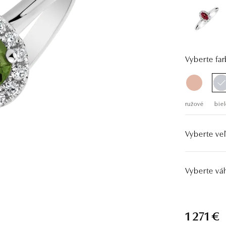
Vyberte far
ružové
biel
Vyberte veľ
Vyberte vá
1 271 €