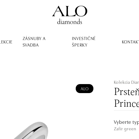
ZÁSNUBY A
INVESTIČNÉ
LEKCIE
KONTAK
SVADBA
ŠPERKY
Kolekcia Dia
ALO
Prste
Princ
Vyberte ty
Zafír green