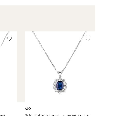
ALO
oyal
Náhrdelník so zafírom a diamantmi Goddess