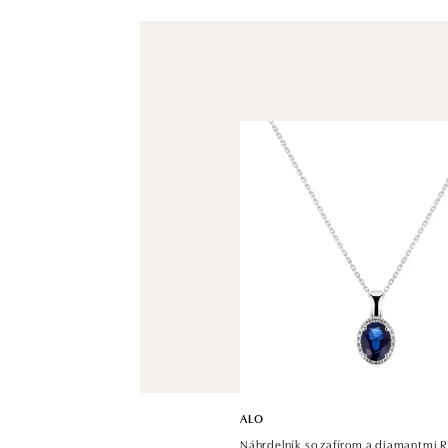
ALO
Náhrdelník so zafírom a diamantmi R