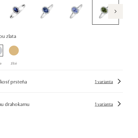
bu zlata
e
žlté
kosť prsteňa
1 varianta
hu drahokamu
1 varianta