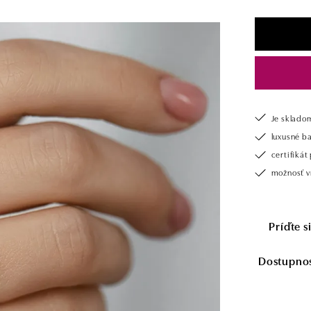
Je sklado
luxusné b
certifiká
možnosť vr
Príďte 
Dostupnosť