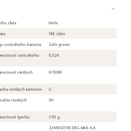
rbu zlata
biele
ata
14K zlato
yp centrálneho kameňa
Zafír green
 hmotnosť centrálneho
0,520
 hmotnosť všetkých
0.11000
 farba všetkých kameňov
G
kvalita všetkých
SI1
 hmotnosť šperku
1.95 g
224801251B.SBG.M60.A.A