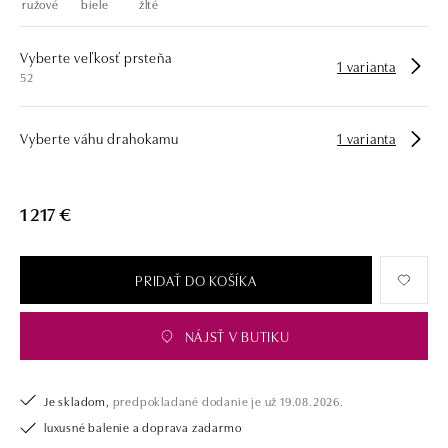
ružové
biele
žlté
Vyberte veľkosť prsteňa
1 varianta
52
Vyberte váhu drahokamu
1 varianta
1 217 €
PRIDAŤ DO KOŠÍKA
NÁJSŤ V BUTIKU
Je skladom,
predpokladané dodanie je už 19.08.2026.
luxusné balenie a doprava zadarmo