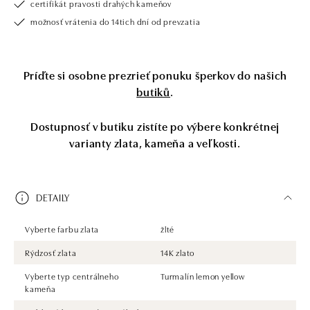
certifikát pravosti drahých kameňov
možnosť vrátenia do 14tich dní od prevzatia
Príďte si osobne prezrieť ponuku šperkov do našich
butiků
.
Dostupnosť v butiku zistíte po výbere konkrétnej
varianty zlata, kameňa a veľkosti.
DETAILY
Vyberte farbu zlata
žlté
Rýdzosť zlata
14K zlato
Vyberte typ centrálneho
Turmalín lemon yellow
kameňa