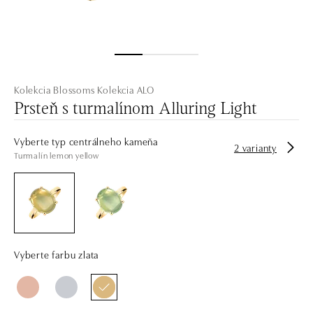
Kolekcia Blossoms
Kolekcia ALO
Prsteň s turmalínom Alluring Light
Vyberte typ centrálneho kameňa
2 varianty
Turmalín lemon yellow
Vyberte farbu zlata