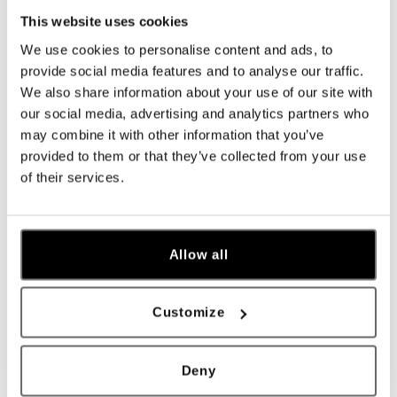
Navštívte naše butiky
This website uses cookies
We use cookies to personalise content and ads, to
provide social media features and to analyse our traffic.
We also share information about your use of our site with
our social media, advertising and analytics partners who
may combine it with other information that you’ve
provided to them or that they’ve collected from your use
of their services.
Všetky
Česko
Slovensko
Allow all
ALO diamonds Hilton, Košice
Hlavná 123/1, 040 01 Košice
Customize
tel.: +421 911 854 322, +421 917 869 485
otvorené v Pondelok od 09:00
Deny
ALO diamonds OC Aupark, Bratislava