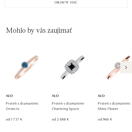
OBJAVTE VIAC
tel.: +420 737 939 202
dnes otvorené od 11:00
ALO diamonds Westfield Černý most, Praha 9
Mohlo by vás zaujímať
Chlumecká 765/6, 198 19 Praha 9
tel.: +420 605 226 128, +420 737 559 986
dnes otvorené od 09:00
ALO diamonds, Westfield, Praha 4 - Chodov
Roztylská 2321/19, 148 00 Praha 4 - Chodov
tel.: +420 773 585 559, +420 730 802 800
dnes otvorené od 09:00
ALO
ALO
ALO
Prsteň s diamantmi
Prsteň s diamantmi
Prsteň s diamantmi
Oroncio
Charming Space
Shiny Flower
od 1 737 €
od 2 088 €
od 960 €