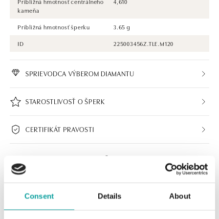
Približná hmotnosť centrálneho
4,610
kameňa
Približná hmotnosť šperku
3.65 g
ID
225003456Z.TLE.M120
SPRIEVODCA VÝBEROM DIAMANTU
STAROSTLIVOSŤ O ŠPERK
CERTIFIKÁT PRAVOSTI
Consent
Details
About
ALO BUTIKY