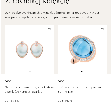
Z rovnakej kolekcie
ALO diamonds OC Nový Smíchov, Praha 5
Už viac ako dve desaťročia vynakladáme úsilie na zodpovednývýber
zdrojov vzácnych materiálov, ktoré používame v našich šperkoch.
Plzeňská 8, 150 00 Praha 5 - Smíchov
tel.: +420 603 192 388, +420 733 546 889
dnes otvorené od 09:00
ALO diamonds OC Olympia, Brno
U Dálnice 777, 664 42 Modřice
tel.: +420 733 397 316, +420 605 231 821
dnes otvorené od 09:00
ALO diamonds OC Palladium, Praha 1
Náměstí Republiky 1, 110 00 Praha 1 - Nové Město
ALO
ALO
tel.: +420 736 501 900, +420 739 685 559
Náušnice s diamantmi, ametystom
Prsteň s diamantmi a topásom
dnes otvorené od 09:00
a perleťou Forest's Sparkle
Spring Eye
od 1 874 €
od 5 463 €
ALO diamonds Pařížská, Praha 1
Pařížská 1076/7, 110 00 Praha 1