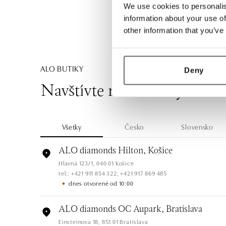
We use cookies to personalis
information about your use of
other information that you’ve
ALO BUTIKY
Deny
Navštívte naše butiky
Všetky
Česko
Slovensko
ALO diamonds Hilton, Košice
Hlavná 123/1, 040 01 Košice
tel.: +421 911 854 322, +421 917 869 485
dnes otvorené od 10:00
ALO diamonds OC Aupark, Bratislava
Einsteinova 18, 851 01 Bratislava