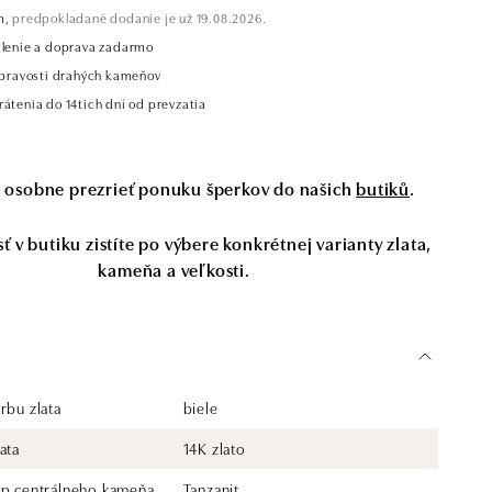
m,
predpokladané dodanie je už 19.08.2026.
alenie a doprava zadarmo
t pravosti drahých kameňov
átenia do 14tich dní od prevzatia
si osobne prezrieť ponuku šperkov do našich
butiků
.
 v butiku zistíte po výbere konkrétnej varianty zlata,
kameňa a veľkosti.
rbu zlata
biele
ata
14K zlato
yp centrálneho kameňa
Tanzanit