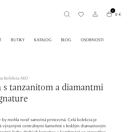
0
0 €
T
BUTIKY
KATALOG
BLOG
OSOBNOSTI
na
Kolekcia ALO
ň s tanzanitom a diamantmi
gnature
é by mohla nosiť samotná princezná. Celá kolekcia je
á výraznými centrálnymi kameňmi s lesklým diamantovým
astné farby drahých kameňov v kombinácii so starostlivo