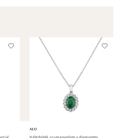
ALO
erial
Náhrdelník so smaragdom a diamantmi