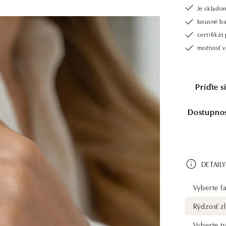
Je sklado
luxusné b
certifiká
možnosť vr
Príďte 
Dostupnosť
DETAILY
Vyberte fa
Rýdzosť zl
Vyberte t