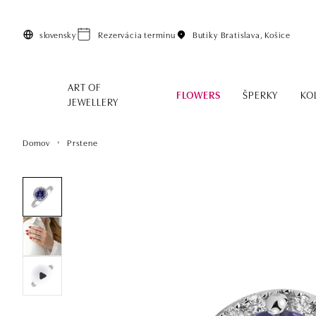
Preskočiť na hlavný obsah
slovensky
Rezervácia termínu
Butiky
Bratislava, Košice
ART OF
FLOWERS
ŠPERKY
KO
JEWELLERY
Domov
Prstene