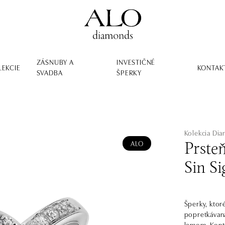
ZÁSNUBY A
INVESTIČNÉ
LEKCIE
KONTAK
SVADBA
ŠPERKY
Kolekcia Dia
ALO
Prste
Sin Si
Šperky, ktor
popretkávan
lemom. Kontr