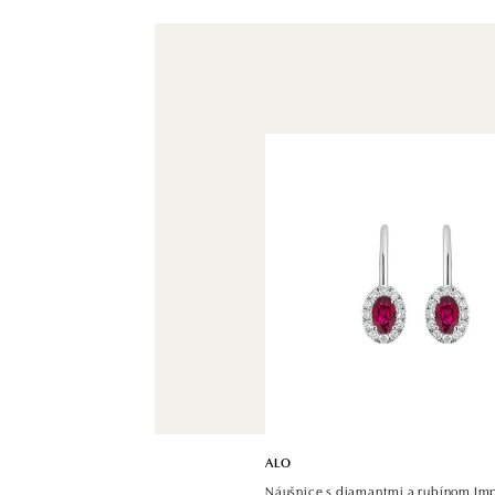
ALO
Náušnice s diamantmi a rubínom Imp