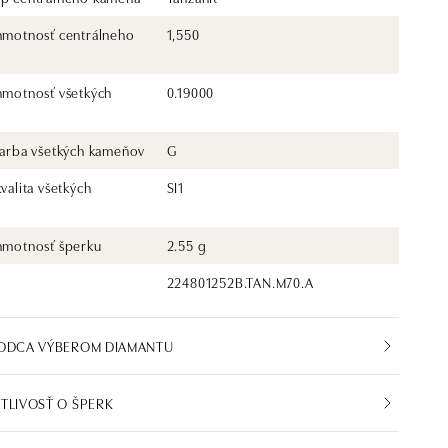
 hmotnosť centrálneho
1,550
 hmotnosť všetkých
0.19000
 farba všetkých kameňov
G
kvalita všetkých
SI1
 hmotnosť šperku
2.55 g
224801252B.TAN.M70.A
VODCA VÝBEROM DIAMANTU
TLIVOSŤ O ŠPERK