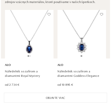
zdrojov vzácnych materiálov, ktoré používame v našich šperkoch.
Plzeňská 8, 150 00 Praha 5 - Smíchov
tel.: +420 603 192 388, +420 733 546 889
dnes otvorené do 21:00
ALO diamonds OC Olympia, Brno
U Dálnice 777, 664 42 Modřice
tel.: +420 733 397 316, +420 605 231 821
dnes otvorené do 21:00
ALO diamonds OC Palladium, Praha 1
Náměstí Republiky 1, 110 00 Praha 1 - Nové Město
ALO
ALO
tel.: +420 736 501 900, +420 739 685 559
Náhrdelník so zafírom a
Náhrdelník so zafírom a
dnes otvorené do 21:00
diamantmi Royal Mystery
diamantmi Goddess Elegance
od 2 734 €
od 10 895 €
ALO diamonds Pařížská, Praha 1
Pařížská 1076/7, 110 00 Praha 1
OBJAVTE VIAC
tel.: +420 737 939 202
zajtra otvorené od 10:00