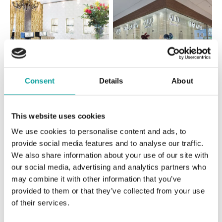
Consent
Details
About
Všetky
Česko
Slovensko
This website uses cookies
ALO diamonds Hilton, Košice
We use cookies to personalise content and ads, to
Hlavná 123/1, 040 01 Košice
provide social media features and to analyse our traffic.
tel.: +421 911 854 322, +421 917 869 485
We also share information about your use of our site with
zajtra otvorené od 10:00
our social media, advertising and analytics partners who
may combine it with other information that you’ve
ALO diamonds OC Aupark, Bratislava
provided to them or that they’ve collected from your use
Einsteinova 18, 851 01 Bratislava
of their services.
tel.: +421 917 090 891
dnes otvorené do 21:00