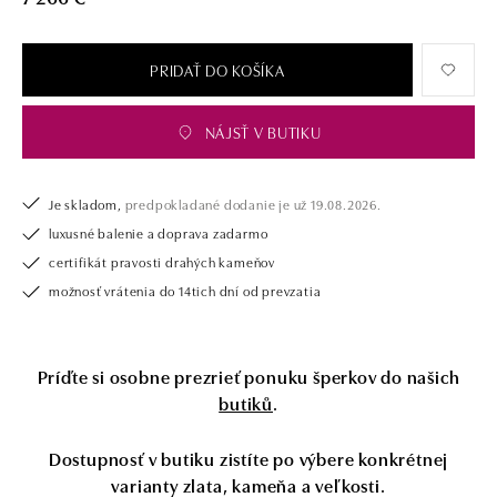
tiež opatrený certifikátom pravosti a dodaný v luxusnom balení. Či už
vyberáte zásnubný prsteň alebo diamantový náramok alebo náhrdelník,
nedarujete s nami iba šperk, ale aj múdru investíciu.
PRIDAŤ DO KOŠÍKA
NÁJSŤ V BUTIKU
Je skladom,
predpokladané dodanie je už 19.08.2026.
luxusné balenie a doprava zadarmo
certifikát pravosti drahých kameňov
možnosť vrátenia do 14tich dní od prevzatia
Príďte si osobne prezrieť ponuku šperkov do našich
butiků
.
Dostupnosť v butiku zistíte po výbere konkrétnej
varianty zlata, kameňa a veľkosti.