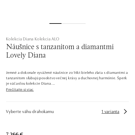
Kolekcia Diana
Kolekcia ALO
Náušnice s tanzanitom a diamantmi
Lovely Diana
Jemné a dokonale vyvážené náušnice zo 14kt bieleho zlata s diamantmi a
tanzanitom sľubujú posolstvo večnej krásy a duchovnej harmónie. Šperk
je súčasťou kolekcie Diana.
Prečítajte si viac
Šperky, ktoré by mohla nosiť samotná princezná. Celá kolekcia je
popretkávaná výraznými centrálnymi kameňmi s lesklým diamantovým
lemom. Kontrastné farby drahých kameňov v kombinácii so starostlivo
vybranými odtieňmi zlata dávajú vzniknúť šperkom, ktoré by ste našli v
Vyberte váhu drahokamu
1 varianta
kráľovskej pokladnici.
Spoločnosť ALO diamonds vyrába v Čechách šperky z diamantov a
drahých kameňov už takmer 30 rokov. Každý šperk je tak originál a je
7 266 €