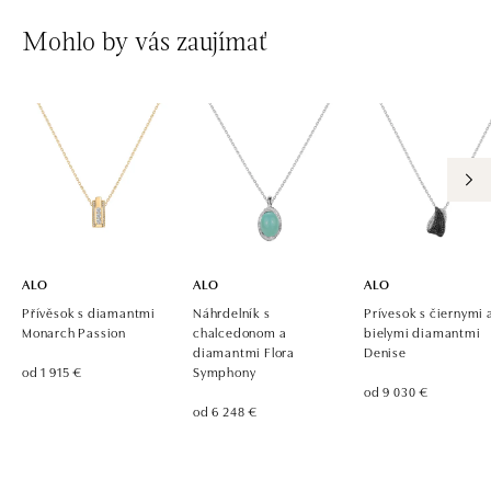
Mohlo by vás zaujímať
ALO
ALO
ALO
Přívěsok s diamantmi
Náhrdelník s
Prívesok s čiernymi 
Monarch Passion
chalcedonom a
bielymi diamantmi
diamantmi Flora
Denise
od 1 915 €
Symphony
od 9 030 €
od 6 248 €