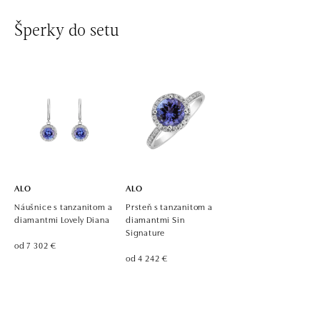
ALO diamonds Westfield Černý most, Praha 9
Šperky do setu
Chlumecká 765/6, 198 19 Praha 9
tel.: +420 605 226 128, +420 737 559 986
dnes otvorené do 21:00
ALO diamonds, Westfield, Praha 4 - Chodov
Roztylská 2321/19, 148 00 Praha 4 - Chodov
tel.: +420 773 585 559, +420 730 802 800
dnes otvorené do 21:00
ALO
ALO
Náušnice s tanzanitom a
Prsteň s tanzanitom a
diamantmi Lovely Diana
diamantmi Sin
Signature
od 7 302 €
od 4 242 €