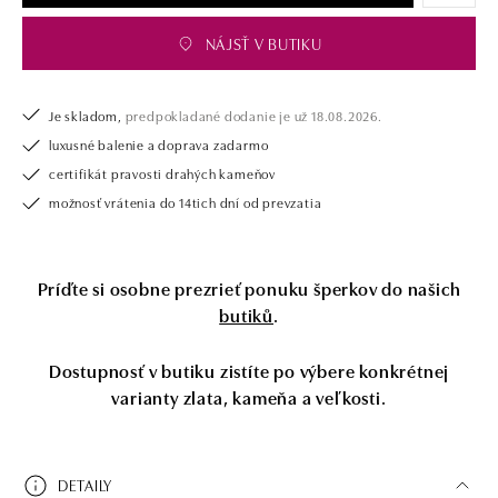
NÁJSŤ V BUTIKU
Je skladom,
predpokladané dodanie je už 18.08.2026.
luxusné balenie a doprava zadarmo
certifikát pravosti drahých kameňov
možnosť vrátenia do 14tich dní od prevzatia
Príďte si osobne prezrieť ponuku šperkov do našich
butiků
.
Dostupnosť v butiku zistíte po výbere konkrétnej
varianty zlata, kameňa a veľkosti.
DETAILY