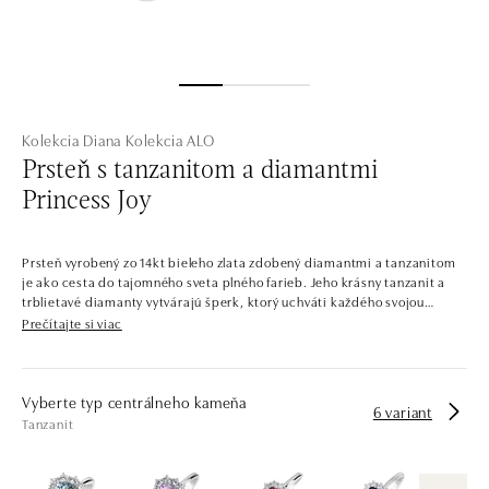
Kolekcia Diana
Kolekcia ALO
Prsteň s tanzanitom a diamantmi
Princess Joy
Prsteň vyrobený zo 14kt bieleho zlata zdobený diamantmi a tanzanitom
je ako cesta do tajomného sveta plného farieb. Jeho krásny tanzanit a
trblietavé diamanty vytvárajú šperk, ktorý uchváti každého svojou
eleganciou a krásou. Šperk je súčasťou kolekcie Diana.
Prečítajte si viac
Šperky, ktoré by mohla nosiť samotná princezná. Celá kolekcia je
popretkávaná výraznými centrálnymi kameňmi s lesklým diamantovým
lemom. Kontrastné farby drahých kameňov v kombinácii so starostlivo
Vyberte typ centrálneho kameňa
6 variant
vybranými odtieňmi zlata dávajú vzniknúť šperkom, ktoré by ste našli v
Tanzanit
kráľovskej pokladnici.
Spoločnosť ALO diamonds vyrába v Čechách šperky z diamantov a