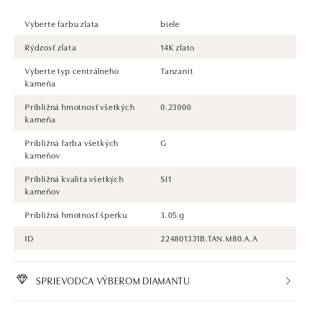
Vyberte farbu zlata
biele
Rýdzosť zlata
14K zlato
Vyberte typ centrálneho
Tanzanit
kameňa
Približná hmotnosť všetkých
0.23000
kameňa
Približná farba všetkých
G
kameňov
Približná kvalita všetkých
SI1
kameňov
Približná hmotnosť šperku
3.05 g
ID
224801331B.TAN.M80.A.A
SPRIEVODCA VÝBEROM DIAMANTU