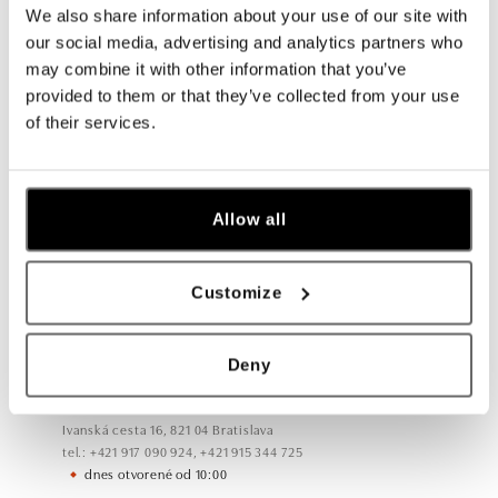
We also share information about your use of our site with
our social media, advertising and analytics partners who
may combine it with other information that you’ve
Všetky
Česko
Slovensko
provided to them or that they’ve collected from your use
of their services.
ALO diamonds Hilton, Košice
Hlavná 123/1, 040 01 Košice
tel.: +421 911 854 322, +421 917 869 485
dnes otvorené od 09:00
Allow all
ALO diamonds OC Aupark, Bratislava
Customize
Einsteinova 18, 851 01 Bratislava
tel.: +421 917 090 891
dnes otvorené od 10:00
Deny
ALO diamonds OC Avion, Bratislava
Ivanská cesta 16, 821 04 Bratislava
tel.: +421 917 090 924, +421 915 344 725
dnes otvorené od 10:00