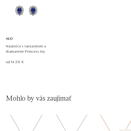
ALO diamonds, Westfield, Praha 4 - Chodov
Roztylská 2321/19, 148 00 Praha 4 - Chodov
tel.: +420 773 585 559, +420 730 802 800
dnes otvorené od 09:00
ALO
Náušnice s tanzanitom a
diamantmi Princess Joy
od 14 213 €
Mohlo by vás zaujímať