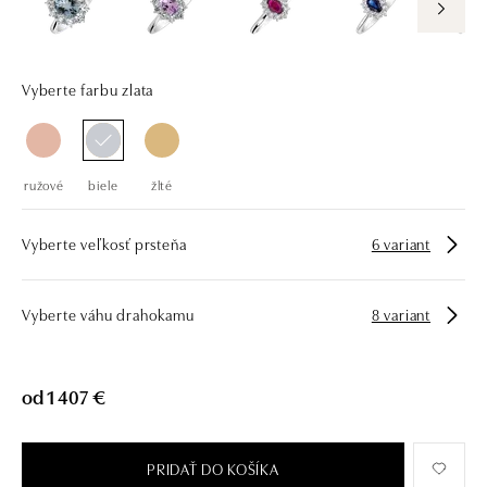
drahých kameňov už takmer 30 rokov. Každý šperk je tak originál a je
tiež opatrený certifikátom pravosti a dodaný v luxusnom balení. Či už
vyberáte zásnubný prsteň alebo diamantový náramok alebo náhrdelník,
nedarujete s nami iba šperk, ale aj múdru investíciu.
Vyberte farbu zlata
ružové
biele
žlté
Vyberte veľkosť prsteňa
6 variant
Vyberte váhu drahokamu
8 variant
od 1 407 €
PRIDAŤ DO KOŠÍKA