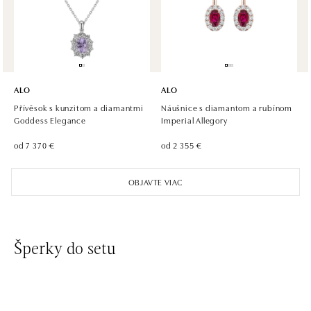
U Dálnice 777, 664 42 Modřice
tel.: +420 733 397 316, +420 605 231 821
dnes otvorené od 10:00
ALO diamonds OC Palladium, Praha 1
Náměstí Republiky 1, 110 00 Praha 1 - Nové Město
ALO
ALO
tel.: +420 736 501 900, +420 739 685 559
Přívěsok s kunzitom a diamantmi
Náušnice s diamantom a rubínom
dnes otvorené od 09:00
Goddess Elegance
Imperial Allegory
od 7 370 €
od 2 355 €
ALO diamonds Pařížská, Praha 1
Pařížská 1076/7, 110 00 Praha 1
OBJAVTE VIAC
tel.: +420 737 939 202
dnes otvorené od 10:00
ALO diamonds Westfield Černý most, Praha 9
Šperky do setu
Chlumecká 765/6, 198 19 Praha 9
tel.: +420 605 226 128, +420 737 559 986
dnes otvorené od 09:00