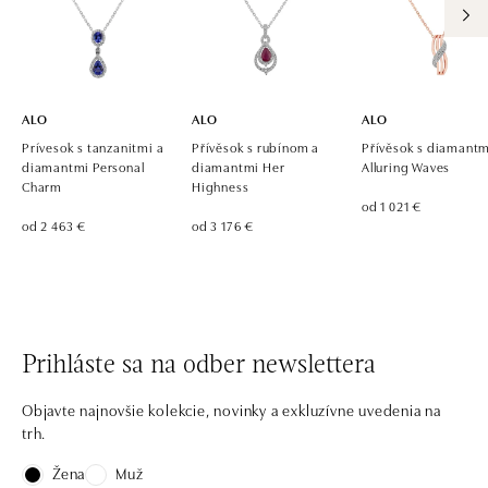
ALO
ALO
ALO
Prívesok s tanzanitmi a
Přívěsok s rubínom a
Přívěsok s diamantm
diamantmi Personal
diamantmi Her
Alluring Waves
Charm
Highness
od 1 021 €
od 2 463 €
od 3 176 €
Prihláste sa na odber newslettera
Objavte najnovšie kolekcie, novinky a exkluzívne uvedenia na
trh.
Žena
Muž