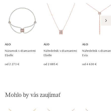
dnes otvorené od 09:00
ALO diamonds, Westfield, Praha 4 - Chodov
Roztylská 2321/19, 148 00 Praha 4 - Chodov
tel.: +420 773 585 559, +420 730 802 800
dnes otvorené od 09:00
ALO
ALO
ALO
Náramok s diamantmi
Náhrdelník s diamantmi
Náhrdelník s diama
Ebelle
Ebelle
Evia
od 2 273 €
od 2 885 €
od 4 630 €
Mohlo by vás zaujímať