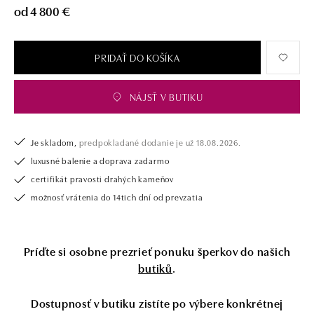
od 4 800 €
PRIDAŤ DO KOŠÍKA
NÁJSŤ V BUTIKU
Je skladom,
predpokladané dodanie je už 18.08.2026.
luxusné balenie a doprava zadarmo
certifikát pravosti drahých kameňov
možnosť vrátenia do 14tich dní od prevzatia
Príďte si osobne prezrieť ponuku šperkov do našich
butiků
.
Dostupnosť v butiku zistíte po výbere konkrétnej