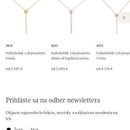
ALO
ALO
ALO
Náhrdelník s diamantmi
Náhrdelník s diamantmi
Náhrdelník s diama
Virela
Shine of Sophistication
Virela
od 5 597 €
od 3 005 €
od 4 316 €
Prihláste sa na odber newslettera
Objavte najnovšie kolekcie, novinky a exkluzívne uvedenia na
trh.
Žena
Muž