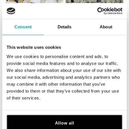
Consent
Details
About
Všetky
Česko
Slovensko
ALO diamonds Hilton, Košice
This website uses cookies
Hlavná 123/1, 040 01 Košice
We use cookies to personalise content and ads, to
tel.: +421 911 854 322, +421 917 869 485
provide social media features and to analyse our traffic.
dnes otvorené od 09:00
We also share information about your use of our site with
our social media, advertising and analytics partners who
ALO diamonds OC Aupark, Bratislava
may combine it with other information that you’ve
Einsteinova 18, 851 01 Bratislava
provided to them or that they’ve collected from your use
tel.: +421 917 090 891
of their services.
dnes otvorené od 10:00
ALO diamonds OC Avion, Bratislava
Allow all
Ivanská cesta 16, 821 04 Bratislava