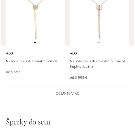
ALO diamonds OC Olympia, Brno
U Dálnice 777, 664 42 Modřice
tel.: +420 733 397 316, +420 605 231 821
dnes otvorené od 10:00
ALO diamonds OC Palladium, Praha 1
Náměstí Republiky 1, 110 00 Praha 1 - Nové Město
ALO
ALO
tel.: +420 736 501 900, +420 739 685 559
Náhrdelník s diamantmi Virela
Náhrdelník s diamantmi Shine of
dnes otvorené od 09:00
Sophistication
od 5 597 €
od 3 005 €
ALO diamonds Pařížská, Praha 1
Pařížská 1076/7, 110 00 Praha 1
OBJAVTE VIAC
tel.: +420 737 939 202
dnes otvorené od 10:00
ALO diamonds Westfield Černý most, Praha 9
Šperky do setu
Chlumecká 765/6, 198 19 Praha 9
tel.: +420 605 226 128, +420 737 559 986