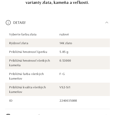
varianty zlata, kameňa a veľkosti.
DETAILY
Vyberte farbu zlata
ružové
Rýdzosť zlata
14K zlato
Približná hmotnosť šperku
5.85 g
Približná hmotnosť všetkých
0.53000
kameňa
Približná farba všetkých
F-G
kameňov
Približná kvalita všetkých
VS2-Si1
kameňov
ID
224003508R