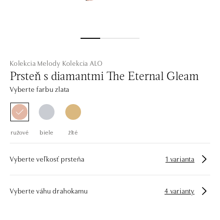
Kolekcia Melody
Kolekcia ALO
Prsteň s diamantmi The Eternal Gleam
Vyberte farbu zlata
ružové
biele
žlté
Vyberte veľkosť prsteňa
1 varianta
Vyberte váhu drahokamu
4 varianty