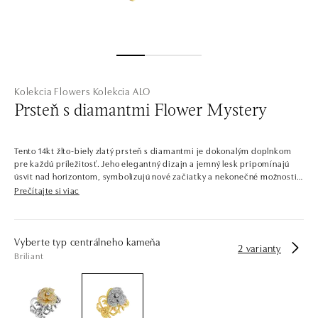
Kolekcia Flowers
Kolekcia ALO
Prsteň s diamantmi Flower Mystery
Tento 14kt žlto-biely zlatý prsteň s diamantmi je dokonalým doplnkom
pre každú príležitosť. Jeho elegantný dizajn a jemný lesk pripomínajú
úsvit nad horizontom, symbolizujú nové začiatky a nekonečné možnosti
pre tých, ktorí vstupujú na novú cestu. Šperk je súčasťou kolekcie
Prečítajte si viac
Flowers.
Kvitnúca záhrada, ktorá vyrástla zo zlata a diamantov. Toto je kolekcia
Flowers, ktorá sa pohráva s eleganciou kvetov a okvetných lístkov.
Vyberte typ centrálneho kameňa
2 varianty
Farebné aj číre diamanty sú zasadené do žltého, bieleho a ružového zlata
Briliant
v tvare očarujúcich tradičných a exotických kvetov. Náramky, náušnice,
prstene a náhrdelníky ALO diamonds v tejto kolekcii sú najčastejšie
zdobené kráľovnou všetkých kvetov – ružami.
Spoločnosť ALO diamonds vyrába v Čechách šperky z diamantov a