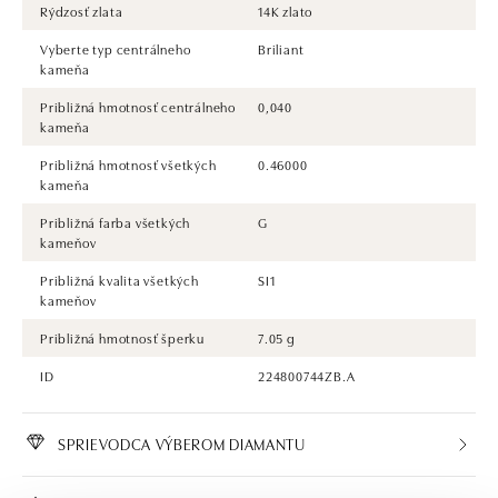
Rýdzosť zlata
14K zlato
Vyberte typ centrálneho
Briliant
kameňa
Približná hmotnosť centrálneho
0,040
kameňa
Približná hmotnosť všetkých
0.46000
kameňa
Približná farba všetkých
G
kameňov
Približná kvalita všetkých
SI1
kameňov
Približná hmotnosť šperku
7.05 g
ID
224800744ZB.A
SPRIEVODCA VÝBEROM DIAMANTU