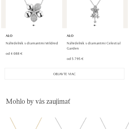
tel.: +420 733 397 316, +420 605 231 821
zajtra otvorené od 09:00
ALO diamonds OC Palladium, Praha 1
Náměstí Republiky 1, 110 00 Praha 1 - Nové Město
ALO
ALO
tel.: +420 736 501 900, +420 739 685 559
Náhrdelník s diamantmi Mildred
Náhrdelník s diamantmi Celestial
zajtra otvorené od 09:00
Garden
od 4 088 €
od 5 795 €
ALO diamonds Pařížská, Praha 1
Pařížská 1076/7, 110 00 Praha 1
OBJAVTE VIAC
tel.: +420 737 939 202
zajtra otvorené od 10:00
ALO diamonds Westfield Černý most, Praha 9
Mohlo by vás zaujímať
Chlumecká 765/6, 198 19 Praha 9
tel.: +420 605 226 128, +420 737 559 986
zajtra otvorené od 09:00