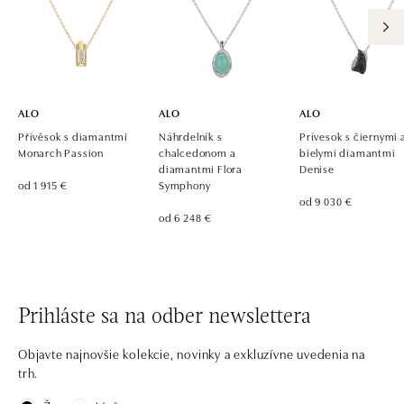
ALO diamonds, Westfield, Praha 4 - Chodov
Roztylská 2321/19, 148 00 Praha 4 - Chodov
tel.: +420 773 585 559, +420 730 802 800
zajtra otvorené od 09:00
ALO
ALO
ALO
Přívěsok s diamantmi
Náhrdelník s
Prívesok s čiernymi 
Monarch Passion
chalcedonom a
bielymi diamantmi
diamantmi Flora
Denise
od 1 915 €
Symphony
od 9 030 €
od 6 248 €
Prihláste sa na odber newslettera
Objavte najnovšie kolekcie, novinky a exkluzívne uvedenia na
trh.