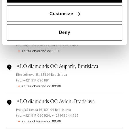
Customize
Všetky
Česko
Slovensko
ALO diamonds Hilton, Košice
Deny
Hlavná 123/1, 040 01 Košice
tel.: +421 911 854 322, +421 917 869 485
zajtra otvorené od 10:00
ALO diamonds OC Aupark, Bratislava
Einsteinova 18, 851 01 Bratislava
tel.: +421 917 090 891
zajtra otvorené od 09:00
ALO diamonds OC Avion, Bratislava
Ivanská cesta 16, 821 04 Bratislava
tel.: +421 917 090 924, +421 915 344 725
zajtra otvorené od 09:00