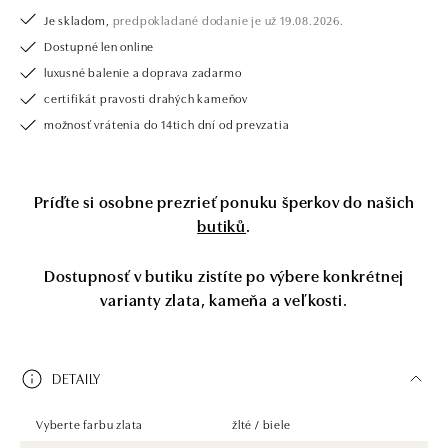
Je skladom,
predpokladané dodanie je už 19.08.2026.
Dostupné len online
luxusné balenie a doprava zadarmo
certifikát pravosti drahých kameňov
možnosť vrátenia do 14tich dní od prevzatia
Príďte si osobne prezrieť ponuku šperkov do našich
butiků
.
Dostupnosť v butiku zistíte po výbere konkrétnej
varianty zlata, kameňa a veľkosti.
DETAILY
Vyberte farbu zlata
žlté / biele