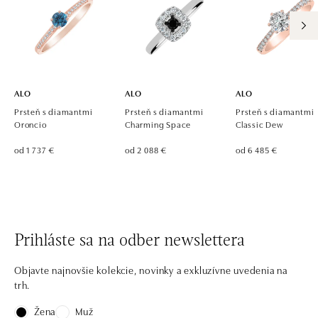
ALO
ALO
ALO
Prsteň s diamantmi
Prsteň s diamantmi
Prsteň s diamantmi
Oroncio
Charming Space
Classic Dew
od 1 737 €
od 2 088 €
od 6 485 €
Prihláste sa na odber newslettera
Objavte najnovšie kolekcie, novinky a exkluzívne uvedenia na
trh.
Žena
Muž