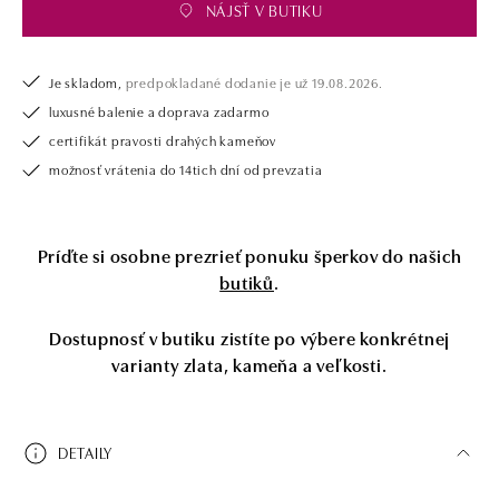
NÁJSŤ V BUTIKU
Je skladom,
predpokladané dodanie je už 19.08.2026.
luxusné balenie a doprava zadarmo
certifikát pravosti drahých kameňov
možnosť vrátenia do 14tich dní od prevzatia
Príďte si osobne prezrieť ponuku šperkov do našich
butiků
.
Dostupnosť v butiku zistíte po výbere konkrétnej
varianty zlata, kameňa a veľkosti.
DETAILY