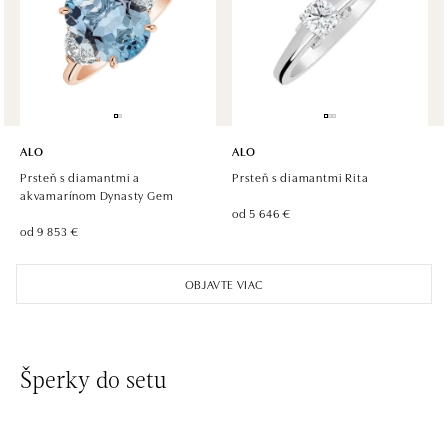
ALO diamonds OC Olympia, Brno
U Dálnice 777, 664 42 Modřice
tel.: +420 733 397 316, +420 605 231 821
dnes otvorené od 10:00
ALO diamonds OC Palladium, Praha 1
Náměstí Republiky 1, 110 00 Praha 1 - Nové Město
ALO
ALO
tel.: +420 736 501 900, +420 739 685 559
Prsteň s diamantmi a
Prsteň s diamantmi Rita
dnes otvorené od 09:00
akvamarínom Dynasty Gem
od 5 646 €
od 9 853 €
ALO diamonds Pařížská, Praha 1
Pařížská 1076/7, 110 00 Praha 1
OBJAVTE VIAC
tel.: +420 737 939 202
dnes otvorené od 10:00
ALO diamonds Westfield Černý most, Praha 9
Šperky do setu
Chlumecká 765/6, 198 19 Praha 9
tel.: +420 605 226 128, +420 737 559 986
dnes otvorené od 09:00