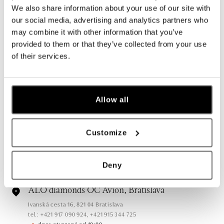
We also share information about your use of our site with
our social media, advertising and analytics partners who
may combine it with other information that you’ve
Všetky
Česko
Slovensko
provided to them or that they’ve collected from your use
of their services.
ALO diamonds Hilton, Košice
Hlavná 123/1, 040 01 Košice
tel.: +421 911 854 322, +421 917 869 485
Allow all
dnes otvorené od 09:00
ALO diamonds OC Aupark, Bratislava
Customize
Einsteinova 18, 851 01 Bratislava
tel.: +421 917 090 891
dnes otvorené od 10:00
Deny
ALO diamonds OC Avion, Bratislava
Ivanská cesta 16, 821 04 Bratislava
tel.: +421 917 090 924, +421 915 344 725
dnes otvorené od 10:00