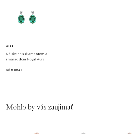
ALO diamonds, Westfield, Praha 4 - Chodov
Roztylská 2321/19, 148 00 Praha 4 - Chodov
tel.: +420 773 585 559, +420 730 802 800
dnes otvorené od 09:00
ALO
Náušnice s diamantom a
smaragdom Royal Aura
od 8 084 €
Mohlo by vás zaujímať