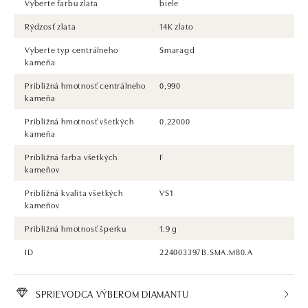
Vyberte farbu zlata
biele
Rýdzosť zlata
14K zlato
Vyberte typ centrálneho
Smaragd
kameňa
Približná hmotnosť centrálneho
0,990
kameňa
Približná hmotnosť všetkých
0.22000
kameňa
Približná farba všetkých
F
kameňov
Približná kvalita všetkých
VS1
kameňov
Približná hmotnosť šperku
1.9 g
ID
224003397B.SMA.M80.A
SPRIEVODCA VÝBEROM DIAMANTU