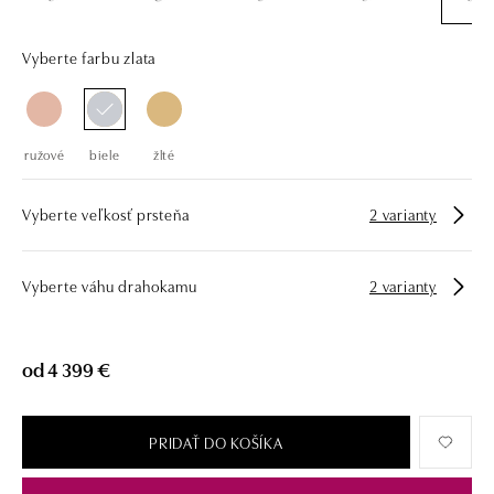
Vyberte farbu zlata
ružové
biele
žlté
Vyberte veľkosť prsteňa
2 varianty
Vyberte váhu drahokamu
2 varianty
od 4 399 €
PRIDAŤ DO KOŠÍKA