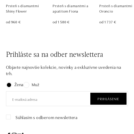
Prsteň s diamantmi
Prsteň s diamantmi a
Prsteň s diamantmi
Shiny Flower
apatitom Fiona
Oroncio
od 960 €
od 1 580 €
od 1 737 €
Prihláste sa na odber newslettera
Objavte najnovšie kolekcie, novinky a exkluzívne uvedenia na
trh.
Žena
Muž
PRIHLÁSENIE
Súhlasím s odberom newslettera