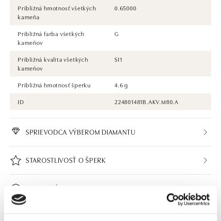
Približná hmotnosť všetkých
0.65000
kameňa
Približná farba všetkých
G
kameňov
Približná kvalita všetkých
SI1
kameňov
Približná hmotnosť šperku
4.6 g
ID
224801481B.AKV.M80.A
SPRIEVODCA VÝBEROM DIAMANTU
STAROSTLIVOSŤ O ŠPERK
CERTIFIKÁT PRAVOSTI