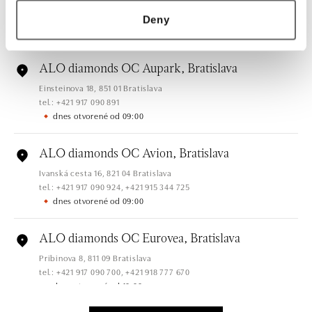
Hlavná 123/1, 040 01 Košice
tel.: +421 911 854 322, +421 917 869 485
Deny
dnes otvorené od 10:00
ALO diamonds OC Aupark, Bratislava
Einsteinova 18, 851 01 Bratislava
tel.: +421 917 090 891
dnes otvorené od 09:00
ALO diamonds OC Avion, Bratislava
Ivanská cesta 16, 821 04 Bratislava
tel.: +421 917 090 924, +421 915 344 725
dnes otvorené od 09:00
ALO diamonds OC Eurovea, Bratislava
Pribinova 8, 811 09 Bratislava
tel.: +421 917 090 700, +421 918 777 670
dnes otvorené od 10:00