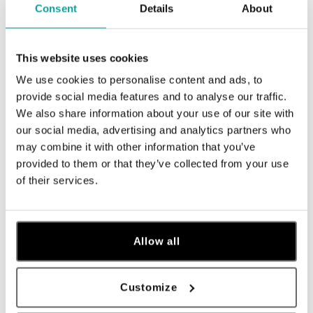
Consent
Details
About
ALO BUTIKY
This website uses cookies
We use cookies to personalise content and ads, to
Navštívte naše butiky
provide social media features and to analyse our traffic.
We also share information about your use of our site with
our social media, advertising and analytics partners who
may combine it with other information that you’ve
provided to them or that they’ve collected from your use
of their services.
Allow all
Všetky
Česko
Slovensko
Customize
ALO diamonds Hilton, Košice