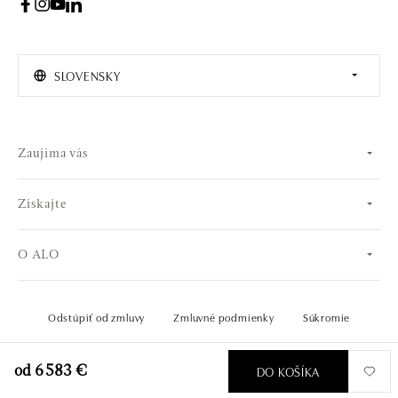
SLOVENSKY
Zaujíma vás
Získajte
O ALO
Odstúpiť od zmluvy
Zmluvné podmienky
Súkromie
© 2026 OLA online s.r.o.. Všetky práva vyhradené..
Vytvoril
DO KOŠÍKA
od 6 583 €