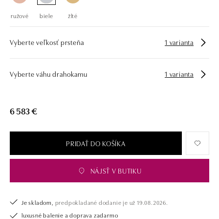
ružové
biele
žlté
Vyberte veľkosť prsteňa
1 varianta
Vyberte váhu drahokamu
1 varianta
6 583 €
PRIDAŤ DO KOŠÍKA
NÁJSŤ V BUTIKU
Je skladom,
predpokladané dodanie je už 19.08.2026.
luxusné balenie a doprava zadarmo