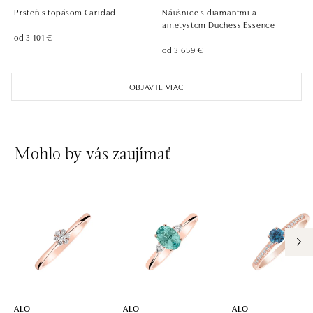
tel.: +420 736 501 900, +420 739 685 559
Prsteň s topásom Caridad
Náušnice s diamantmi a
dnes otvorené od 09:00
ametystom Duchess Essence
od 3 101 €
od 3 659 €
ALO diamonds Pařížská, Praha 1
Pařížská 1076/7, 110 00 Praha 1
OBJAVTE VIAC
tel.: +420 737 939 202
dnes otvorené od 10:00
ALO diamonds Westfield Černý most, Praha 9
Mohlo by vás zaujímať
Chlumecká 765/6, 198 19 Praha 9
tel.: +420 605 226 128, +420 737 559 986
dnes otvorené od 09:00
ALO diamonds, Westfield, Praha 4 - Chodov
Roztylská 2321/19, 148 00 Praha 4 - Chodov
tel.: +420 773 585 559, +420 730 802 800
dnes otvorené od 09:00
ALO
ALO
ALO