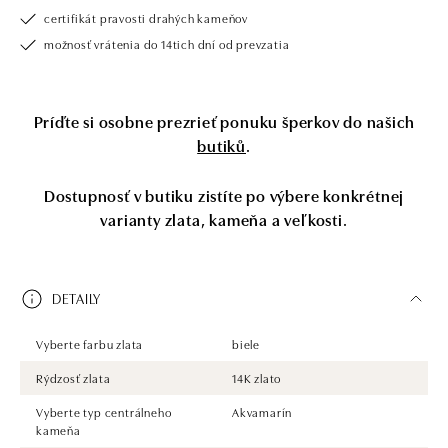
certifikát pravosti drahých kameňov
možnosť vrátenia do 14tich dní od prevzatia
Príďte si osobne prezrieť ponuku šperkov do našich
butiků
.
Dostupnosť v butiku zistíte po výbere konkrétnej
varianty zlata, kameňa a veľkosti.
DETAILY
Vyberte farbu zlata
biele
Rýdzosť zlata
14K zlato
Vyberte typ centrálneho
Akvamarín
kameňa