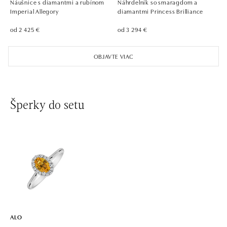
Náušnice s diamantmi a rubínom
Náhrdelník so smaragdom a
dnes otvorené od 09:00
Imperial Allegory
diamantmi Princess Brilliance
od 2 425 €
od 3 294 €
ALO diamonds Pařížská, Praha 1
Pařížská 1076/7, 110 00 Praha 1
OBJAVTE VIAC
tel.: +420 737 939 202
dnes otvorené od 11:00
ALO diamonds Westfield Černý most, Praha 9
Šperky do setu
Chlumecká 765/6, 198 19 Praha 9
tel.: +420 605 226 128, +420 737 559 986
dnes otvorené od 09:00
ALO diamonds, Westfield, Praha 4 - Chodov
Roztylská 2321/19, 148 00 Praha 4 - Chodov
tel.: +420 773 585 559, +420 730 802 800
dnes otvorené od 09:00
ALO