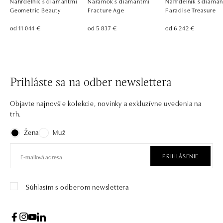
Náhrdelník s diamantmi
Náramok s diamantmi
Náhrdelník s diama
Geometric Beauty
Fracture Age
Paradise Treasure
od 11 044 €
od 5 837 €
od 6 242 €
Prihláste sa na odber newslettera
Objavte najnovšie kolekcie, novinky a exkluzívne uvedenia na
trh.
Žena
Muž
PRIHLÁSENIE
Súhlasím s odberom newslettera