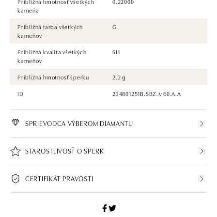
Približná hmotnosť všetkých
0.22000
kameňa
Približná farba všetkých
G
kameňov
Približná kvalita všetkých
SI1
kameňov
Približná hmotnosť šperku
2.2 g
ID
234801251B.SBZ.M60.A.A
SPRIEVODCA VÝBEROM DIAMANTU
STAROSTLIVOSŤ O ŠPERK
CERTIFIKÁT PRAVOSTI