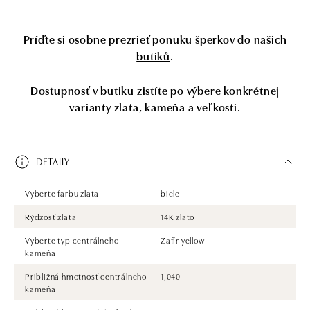
Príďte si osobne prezrieť ponuku šperkov do našich
butiků
.
Dostupnosť v butiku zistíte po výbere konkrétnej
varianty zlata, kameňa a veľkosti.
DETAILY
Vyberte farbu zlata
biele
Rýdzosť zlata
14K zlato
Vyberte typ centrálneho
Zafír yellow
kameňa
Približná hmotnosť centrálneho
1,040
kameňa