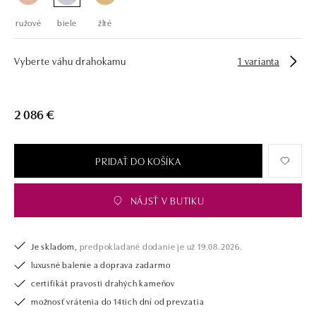
ružové
biele
žlté
Vyberte váhu drahokamu
1 varianta
2 086 €
PRIDAŤ DO KOŠÍKA
NÁJSŤ V BUTIKU
Je skladom,
predpokladané dodanie je už 19.08.2026.
luxusné balenie a doprava zadarmo
certifikát pravosti drahých kameňov
možnosť vrátenia do 14tich dní od prevzatia