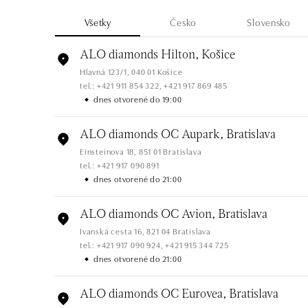
Všetky
Česko
Slovensko
ALO diamonds Hilton, Košice
Hlavná 123/1, 040 01 Košice
tel.: +421 911 854 322, +421 917 869 485
dnes otvorené do 19:00
ALO diamonds OC Aupark, Bratislava
Einsteinova 18, 851 01 Bratislava
tel.: +421 917 090 891
dnes otvorené do 21:00
ALO diamonds OC Avion, Bratislava
Ivanská cesta 16, 821 04 Bratislava
tel.: +421 917 090 924, +421 915 344 725
dnes otvorené do 21:00
ALO diamonds OC Eurovea, Bratislava