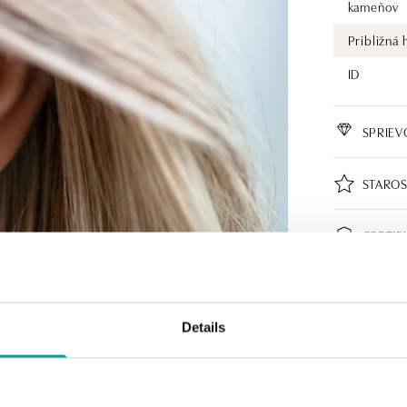
kameňov
Približná
ID
SPRIE
STAROS
CERTIF
Details