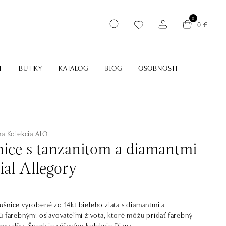
0
0 €
T
BUTIKY
KATALOG
BLOG
OSOBNOSTI
na
Kolekcia ALO
ice s tanzanitom a diamantmi
ial Allegory
šnice vyrobené zo 14kt bieleho zlata s diamantmi a
ú farebnými oslavovateľmi života, ktoré môžu pridať farebný
mu dňu. Šperk je súčasťou kolekcie Diana.