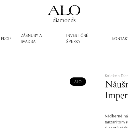
ZÁSNUBY A
INVESTIČNÉ
LEKCIE
KONTAK
SVADBA
ŠPERKY
Kolekcia Dia
ALO
Náušn
Imper
Nádherné náu
tanzanitom s
akcent každé