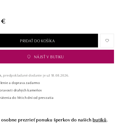
 €
PRIDAŤ DO KOŠÍKA
NÁJSŤ V BUTIKU
m,
predpokladané dodanie je už 18.08.2026.
alenie a doprava zadarmo
t pravosti drahých kameňov
átenia do 14tich dní od prevzatia
si osobne prezrieť ponuku šperkov do našich
butiků
.