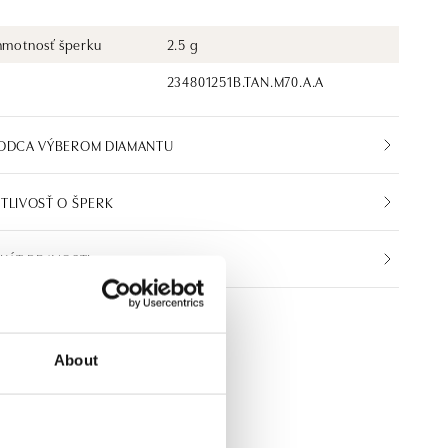
 hmotnosť šperku
2.5 g
234801251B.TAN.M70.A.A
VODCA VÝBEROM DIAMANTU
TLIVOSŤ O ŠPERK
IKÁT PRAVOSTI
About