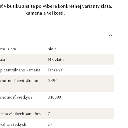
 v butiku zistíte po výbere konkrétnej varianty zlata,
kameňa a veľkosti.
rbu zlata
biele
ata
14K zlato
yp centrálneho kameňa
Tanzanit
 hmotnosť centrálneho
0,490
 hmotnosť všetkých
0.18000
 farba všetkých kameňov
G
kvalita všetkých
SI1