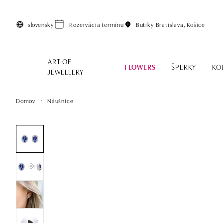
Preskočiť na hlavný obsah
slovensky
Rezervácia termínu
Butiky
Bratislava, Košice
ART OF
FLOWERS
ŠPERKY
KO
JEWELLERY
Domov
Náušnice