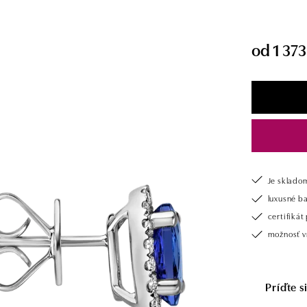
od 1 373
Je sklado
luxusné b
certifiká
možnosť vr
Príďte 