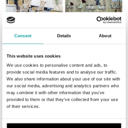
Všetky
Česko
Slovensko
Consent
Details
About
ALO diamonds Hilton, Košice
This website uses cookies
Hlavná 123/1, 040 01 Košice
tel.: +421 911 854 322, +421 917 869 485
We use cookies to personalise content and ads, to
dnes otvorené od 10:00
provide social media features and to analyse our traffic.
We also share information about your use of our site with
ALO diamonds OC Aupark, Bratislava
our social media, advertising and analytics partners who
may combine it with other information that you’ve
Einsteinova 18, 851 01 Bratislava
tel.: +421 917 090 891
provided to them or that they’ve collected from your use
dnes otvorené od 09:00
of their services.
ALO diamonds OC Avion, Bratislava
Ivanská cesta 16, 821 04 Bratislava