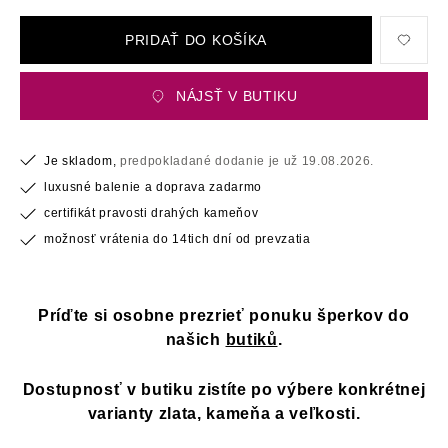
PRIDAŤ DO KOŠÍKA
NÁJSŤ V BUTIKU
Je skladom,
predpokladané dodanie je už 19.08.2026.
luxusné balenie a doprava zadarmo
certifikát pravosti drahých kameňov
možnosť vrátenia do 14tich dní od prevzatia
Príďte si osobne prezrieť ponuku šperkov do
našich
butiků
.
Dostupnosť v butiku zistíte po výbere konkrétnej
varianty zlata, kameňa a veľkosti.