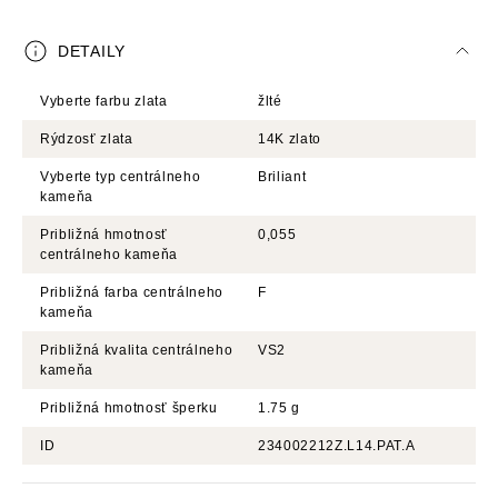
DETAILY
Vyberte farbu zlata
žlté
Rýdzosť zlata
14K zlato
Vyberte typ centrálneho
Briliant
kameňa
Približná hmotnosť
0,055
centrálneho kameňa
Približná farba centrálneho
F
kameňa
Približná kvalita centrálneho
VS2
kameňa
Približná hmotnosť šperku
1.75 g
ID
234002212Z.L14.PAT.A