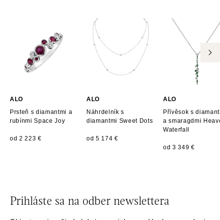
ALO
ALO
ALO
Prsteň s diamantmi a
Náhrdelník s
Přívěsok s diaman
rubínmi Space Joy
diamantmi Sweet Dots
a smaragdmi Heav
Waterfall
od 2 223 €
od 5 174 €
od 3 349 €
Prihláste sa na odber newslettera