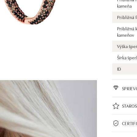
kameňa
Približná
Približná 
kameňov
Výška špe
Šírka šper
ID
SPRIE
STAROS
CERTIF