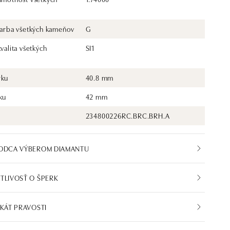
 farba všetkých kameňov
G
kvalita všetkých
SI1
rku
40.8 mm
ku
42 mm
234800226RC.BRC.BRH.A
VODCA VÝBEROM DIAMANTU
TLIVOSŤ O ŠPERK
IKÁT PRAVOSTI