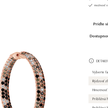
možnosť vr
Príďte 
Dostupnosť
DETAILY
Vyberte fa
Rýdzosť zl
Hmotnosť 
Približná
Približná