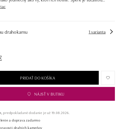
ours of Autumn.
viac
 má svoju vlastnú farbu. Kolekcia Colours of Autumn bola
farebnou a očarujúcou jeseňou. Mozaika čírych, hnedých a
mantov bola vytvorená do úchvatných náušníc, náhrdelníkov a
hu drahokamu
1 varianta
tavé a zároveň elegantné šperky z bieleho a ružového zlata vás
nielen počas jesenných dní, ale po celý rok.
ALO diamonds vyrába v Čechách šperky z diamantov a drahých
€
akmer 30 rokov. Každý šperk je tak originál a je tiež opatrený
 pravosti a dodaný v luxusnom balení. Či už vyberáte zásnubný
 diamantový náramok alebo náhrdelník, nedarujete s nami iba
PRIDAŤ DO KOŠÍKA
 múdru investíciu.
NÁJSŤ V BUTIKU
m,
predpokladané dodanie je už 19.08.2026.
alenie a doprava zadarmo
t pravosti drahých kameňov