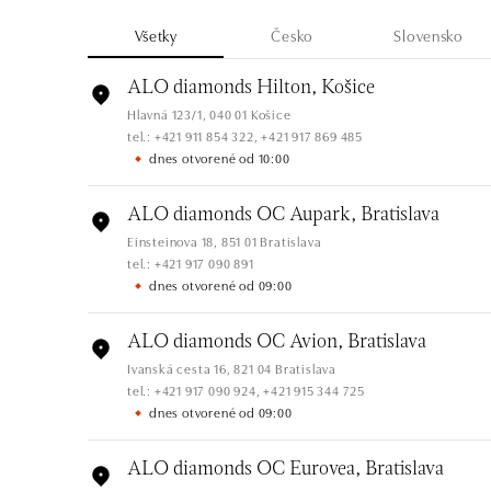
Všetky
Česko
Slovensko
ALO diamonds Hilton, Košice
Hlavná 123/1, 040 01 Košice
tel.: +421 911 854 322, +421 917 869 485
dnes otvorené od 10:00
ALO diamonds OC Aupark, Bratislava
Einsteinova 18, 851 01 Bratislava
tel.: +421 917 090 891
dnes otvorené od 09:00
ALO diamonds OC Avion, Bratislava
Ivanská cesta 16, 821 04 Bratislava
tel.: +421 917 090 924, +421 915 344 725
dnes otvorené od 09:00
ALO diamonds OC Eurovea, Bratislava