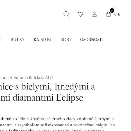
0
0 €
T
BUTIKY
KATALOG
BLOG
OSOBNOSTI
lours of Autumn
Kolekcia ALO
ice s bielymi, hnedými a
ymi diamantmi Eclipse
obené zo 14kt ružového a čierneho zlata, zdobené čiernymi a
antmi, sú symbolom sofistikovanosti a nekonečnej mágie. Ich
nako jedinečný ako vy, ktorí ich nosíte. Šperk je súčasťou