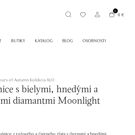
0
0 €
T
BUTIKY
KATALOG
BLOG
OSOBNOSTI
lours of Autumn
Kolekcia ALO
ice s bielymi, hnedými a
ymi diamantmi Moonlight
áušnice z ružového a čierneho zlata s čiernymi a hnedými