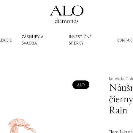
ZÁSNUBY A
INVESTIČNÉ
LEKCIE
KONTAK
SVADBA
ŠPERKY
Kolekcia Co
ALO
Náušn
čiern
Rain
Tieto 14kt n