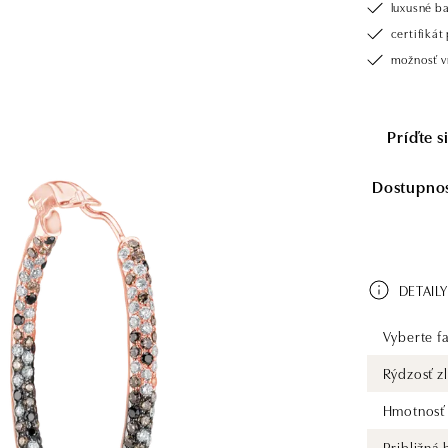
luxusné b
certifiká
možnosť vr
Príďte 
Dostupnosť
DETAILY
Vyberte fa
Rýdzosť zl
Hmotnosť 
Približná