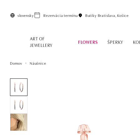
Preskočiť na hlavný obsah
slovensky
Rezervácia termínu
Butiky
Bratislava, Košice
ART OF
FLOWERS
ŠPERKY
KO
JEWELLERY
Domov
Náušnice