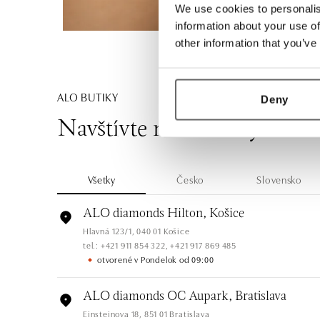
We use cookies to personalis
information about your use of
other information that you’ve
ALO BUTIKY
Deny
Navštívte naše butiky
Všetky
Česko
Slovensko
ALO diamonds Hilton, Košice
Hlavná 123/1, 040 01 Košice
tel.: +421 911 854 322, +421 917 869 485
otvorené v Pondelok od 09:00
ALO diamonds OC Aupark, Bratislava
Einsteinova 18, 851 01 Bratislava