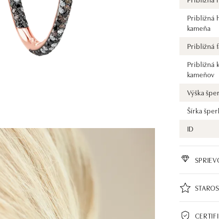
Približná
kameňa
Približná
Približná 
kameňov
Výška špe
Šírka šper
ID
SPRIE
STAROS
CERTIF