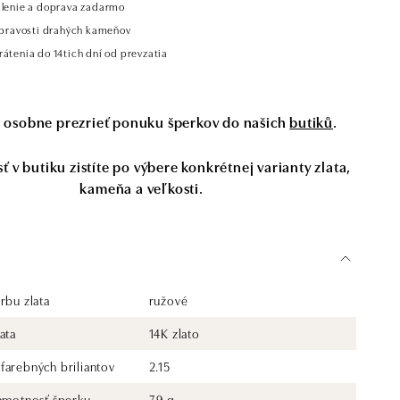
alenie a doprava zadarmo
t pravosti drahých kameňov
átenia do 14tich dní od prevzatia
si osobne prezrieť ponuku šperkov do našich
butiků
.
 v butiku zistíte po výbere konkrétnej varianty zlata,
kameňa a veľkosti.
rbu zlata
ružové
ata
14K zlato
farebných briliantov
2.15
 hmotnosť šperku
7.9 g