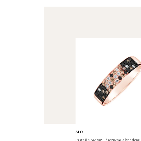
ALO
Prsteň s bielymi, čiernymi a hnedým