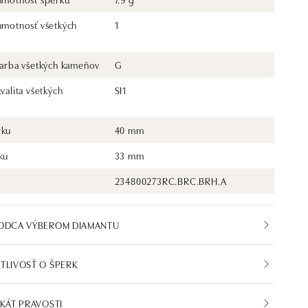
 hmotnosť všetkých
1
 farba všetkých kameňov
G
kvalita všetkých
SI1
rku
40 mm
ku
33 mm
234800273RC.BRC.BRH.A
VODCA VÝBEROM DIAMANTU
TLIVOSŤ O ŠPERK
IKÁT PRAVOSTI