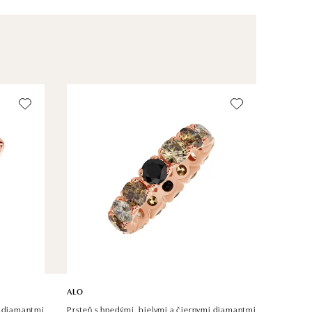
ALO
i diamantmi
Prsteň s hnedými, bielymi a čiernymi diamantmi