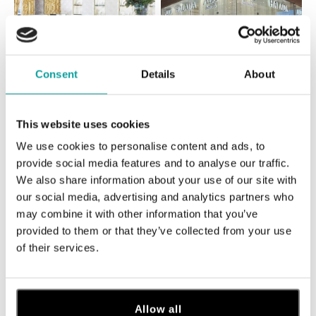
Consent
Details
About
Všetky
Česko
Slovensko
This website uses cookies
ALO diamonds Hilton, Košice
We use cookies to personalise content and ads, to
Hlavná 123/1, 040 01 Košice
provide social media features and to analyse our traffic.
tel.: +421 911 854 322, +421 917 869 485
We also share information about your use of our site with
dnes otvorené od 09:00
our social media, advertising and analytics partners who
may combine it with other information that you’ve
ALO diamonds OC Aupark, Bratislava
provided to them or that they’ve collected from your use
of their services.
Einsteinova 18, 851 01 Bratislava
tel.: +421 917 090 891
dnes otvorené od 10:00
Allow all
ALO diamonds OC Avion, Bratislava