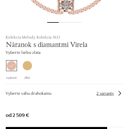
Kolekcia Melody
Kolekcia ALO
Náranok s diamantmi Virela
Vyberte farbu zlata
ružové
žlté
Vyberte váhu drahokamu
2 varianty
od 2 509 €