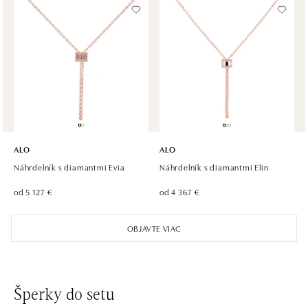
dnes otvorené od 09:00
ALO diamonds OC Olympia, Brno
U Dálnice 777, 664 42 Modřice
tel.: +420 733 397 316, +420 605 231 821
dnes otvorené od 10:00
ALO diamonds OC Palladium, Praha 1
Náměstí Republiky 1, 110 00 Praha 1 - Nové Město
ALO
ALO
tel.: +420 736 501 900, +420 739 685 559
Náhrdelník s diamantmi Evia
Náhrdelník s diamantmi Elin
dnes otvorené od 09:00
od 5 127 €
od 4 367 €
ALO diamonds Pařížská, Praha 1
OBJAVTE VIAC
Pařížská 1076/7, 110 00 Praha 1
tel.: +420 737 939 202
dnes otvorené od 10:00
Šperky do setu
ALO diamonds Westfield Černý most, Praha 9