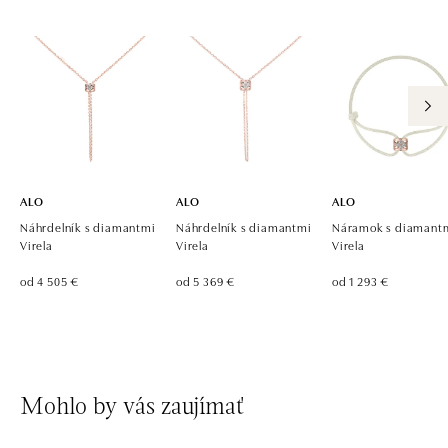
Chlumecká 765/6, 198 19 Praha 9
tel.: +420 605 226 128, +420 737 559 986
dnes otvorené od 09:00
ALO diamonds, Westfield, Praha 4 - Chodov
Roztylská 2321/19, 148 00 Praha 4 - Chodov
tel.: +420 773 585 559, +420 730 802 800
dnes otvorené od 09:00
ALO
ALO
ALO
Náhrdelník s diamantmi
Náhrdelník s diamantmi
Náramok s diamant
Virela
Virela
Virela
od 4 505 €
od 5 369 €
od 1 293 €
Mohlo by vás zaujímať