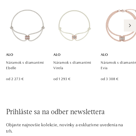
ALO
ALO
ALO
Náramok s diamantmi
Náramok s diamantmi
Náramok s diamant
Ebelle
Virela
Evia
od 2 273 €
od 1 293 €
od 3 308 €
Prihláste sa na odber newslettera
Objavte najnovšie kolekcie, novinky a exkluzívne uvedenia na
trh.