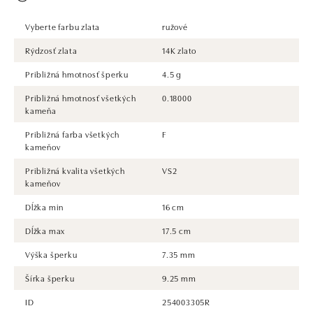
Vyberte farbu zlata
ružové
Rýdzosť zlata
14K zlato
Približná hmotnosť šperku
4.5 g
Približná hmotnosť všetkých
0.18000
kameňa
Približná farba všetkých
F
kameňov
Približná kvalita všetkých
VS2
kameňov
Dĺžka min
16 cm
Dĺžka max
17.5 cm
Výška šperku
7.35 mm
Šírka šperku
9.25 mm
ID
254003305R