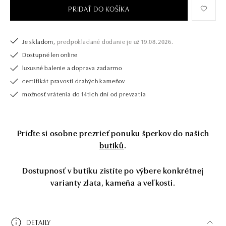
PRIDAŤ DO KOŠÍKA
Je skladom,
predpokladané dodanie je už 19.08.2026.
Dostupné len online
luxusné balenie a doprava zadarmo
certifikát pravosti drahých kameňov
možnosť vrátenia do 14tich dní od prevzatia
Príďte si osobne prezrieť ponuku šperkov do našich
butiků
.
Dostupnosť v butiku zistíte po výbere konkrétnej
varianty zlata, kameňa a veľkosti.
DETAILY