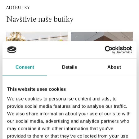
ALO BUTIKY
Navštívte naše butiky
Consent
Details
About
This website uses cookies
We use cookies to personalise content and ads, to
Všetky
Česko
Slovensko
provide social media features and to analyse our traffic.
We also share information about your use of our site with
ALO diamonds Hilton, Košice
our social media, advertising and analytics partners who
Hlavná 123/1, 040 01 Košice
may combine it with other information that you’ve
tel.: +421 911 854 322, +421 917 869 485
otvorené v Pondelok od 09:00
provided to them or that they’ve collected from your use