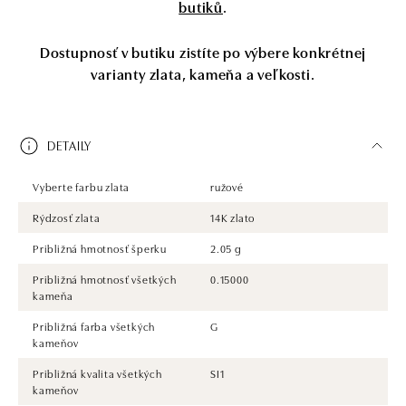
butiků
.
Dostupnosť v butiku zistíte po výbere konkrétnej
varianty zlata, kameňa a veľkosti.
DETAILY
Vyberte farbu zlata
ružové
Rýdzosť zlata
14K zlato
Približná hmotnosť šperku
2.05 g
Približná hmotnosť všetkých
0.15000
kameňa
Približná farba všetkých
G
kameňov
Približná kvalita všetkých
SI1
kameňov