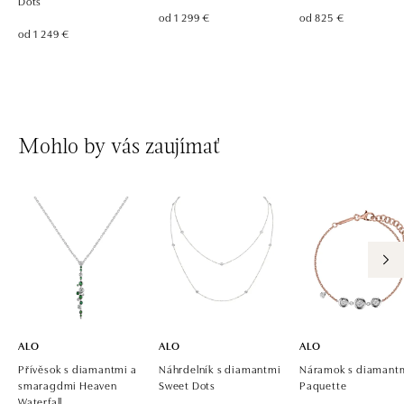
Dots
od 1 299 €
od 825 €
od 1 249 €
Mohlo by vás zaujímať
ALO
ALO
ALO
Přívěsok s diamantmi a
Náhrdelník s diamantmi
Náramok s diamant
smaragdmi Heaven
Sweet Dots
Paquette
Waterfall