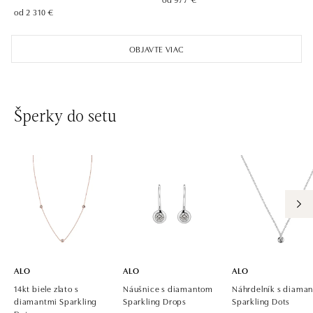
od 2 310 €
ALO diamonds Pařížská, Praha 1
Pařížská 1076/7, 110 00 Praha 1
OBJAVTE VIAC
tel.: +420 737 939 202
dnes otvorené do 18:00
ALO diamonds Westfield Černý most, Praha 9
Šperky do setu
Chlumecká 765/6, 198 19 Praha 9
tel.: +420 605 226 128, +420 737 559 986
dnes otvorené do 21:00
ALO diamonds, Westfield, Praha 4 - Chodov
Roztylská 2321/19, 148 00 Praha 4 - Chodov
tel.: +420 773 585 559, +420 730 802 800
dnes otvorené do 21:00
ALO
ALO
ALO
14kt biele zlato s
Náušnice s diamantom
Náhrdelník s diama
diamantmi Sparkling
Sparkling Drops
Sparkling Dots