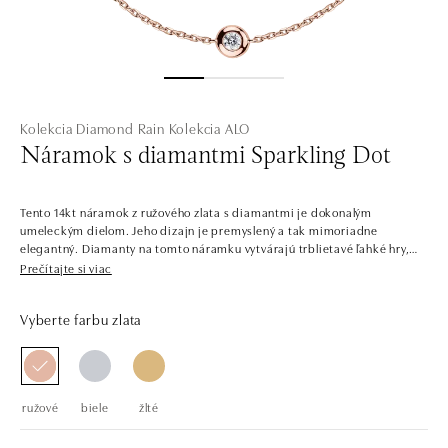
Kolekcia Diamond Rain
Kolekcia ALO
Náramok s diamantmi Sparkling Dot
Tento 14kt náramok z ružového zlata s diamantmi je dokonalým
umeleckým dielom. Jeho dizajn je premyslený a tak mimoriadne
elegantný. Diamanty na tomto náramku vytvárajú trblietavé ľahké hry,
ktoré očaria každého, kto sa na ne pozrie. Šperk je súčasťou kolekcie
Prečítajte si viac
Diamond Rain.
Vyberte farbu zlata
Kvapky šťastia. Tie presne pripomínajú diamanty uložené v jemných
retiazkových šperkoch zo žltého, bieleho a ružového zlata. Hravá a
originálna kolekcia jemných a originálnych prsteňov, náušníc, náramkov
a náhrdelníkov je inšpirovaná letným dažďom. Namiesto kvapiek sa však
slnečné lúče odrážajú v luxusných diamantoch hrajúcich sa so všetkými
ružové
biele
žlté
farbami.
Spoločnosť ALO diamonds vyrába v Čechách šperky z diamantov a