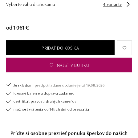
Vyberte váhu drahokamu
4 varianty
drahých kameňov už takmer 30 rokov. Každý šperk je tak originál a je
tiež opatrený certifikátom pravosti a dodaný v luxusnom balení. Či už
vyberáte zásnubný prsteň alebo diamantový náramok alebo náhrdelník,
nedarujete s nami iba šperk, ale aj múdru investíciu.
od 1 061 €
PRIDAŤ DO KOŠÍKA
NÁJSŤ V BUTIKU
Je skladom,
predpokladané dodanie je už 19.08.2026.
luxusné balenie a doprava zadarmo
certifikát pravosti drahých kameňov
možnosť vrátenia do 14tich dní od prevzatia
Príďte si osobne prezrieť ponuku šperkov do našich