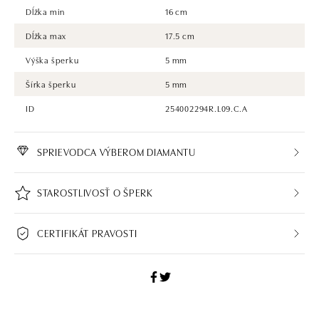
Dĺžka min
16 cm
Dĺžka max
17.5 cm
Výška šperku
5 mm
Šírka šperku
5 mm
ID
254002294R.L09.C.A
SPRIEVODCA VÝBEROM DIAMANTU
STAROSTLIVOSŤ O ŠPERK
CERTIFIKÁT PRAVOSTI