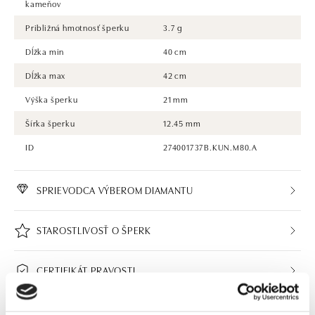
kameňov
Približná hmotnosť šperku
3.7 g
Dĺžka min
40 cm
Dĺžka max
42 cm
Výška šperku
21 mm
Šírka šperku
12.45 mm
ID
274001737B.KUN.M80.A
SPRIEVODCA VÝBEROM DIAMANTU
STAROSTLIVOSŤ O ŠPERK
CERTIFIKÁT PRAVOSTI