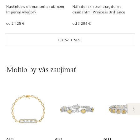
tel.: +420 736 501 900, +420 739 685 559
Náušnice s diamantmi a rubínom
Náhrdelník so smaragdom a
dnes otvorené do 21:00
Imperial Allegory
diamantmi Princess Brilliance
od 2 425 €
od 3 294 €
ALO diamonds Pařížská, Praha 1
Pařížská 1076/7, 110 00 Praha 1
OBJAVTE VIAC
tel.: +420 737 939 202
dnes otvorené do 19:00
ALO diamonds Westfield Černý most, Praha 9
Mohlo by vás zaujímať
Chlumecká 765/6, 198 19 Praha 9
tel.: +420 605 226 128, +420 737 559 986
dnes otvorené do 21:00
ALO diamonds, Westfield, Praha 4 - Chodov
Roztylská 2321/19, 148 00 Praha 4 - Chodov
tel.: +420 773 585 559, +420 730 802 800
dnes otvorené do 21:00
ALO
ALO
ALO