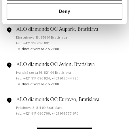
Hlavná 123/1, 040 01 Košice
tel.: +421 911 854 322, +421 917 869 485
Deny
otvorené v Pondelok od 09:00
ALO diamonds OC Aupark, Bratislava
Einsteinova 18, 851 01 Bratislava
tel.: +421 917 090 891
dnes otvorené do 21:00
ALO diamonds OC Avion, Bratislava
Ivanská cesta 16, 821 04 Bratislava
tel.: +421 917 090 924, +421 915 344 725
dnes otvorené do 21:00
ALO diamonds OC Eurovea, Bratislava
Pribinova 8, 811 09 Bratislava
tel.: +421 917 090 700, +421 918 777 670
dnes otvorené do 21:00