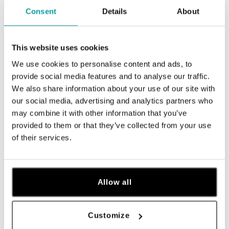
Consent
Details
About
ALO BUTIKY
This website uses cookies
Navštívte naše butiky
We use cookies to personalise content and ads, to
provide social media features and to analyse our traffic.
We also share information about your use of our site with
our social media, advertising and analytics partners who
may combine it with other information that you’ve
provided to them or that they’ve collected from your use
of their services.
Allow all
Všetky
Česko
Slovensko
Customize
ALO diamonds Hilton, Košice