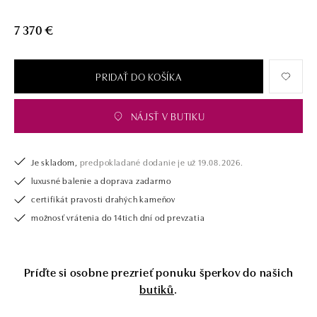
7 370 €
PRIDAŤ DO KOŠÍKA
NÁJSŤ V BUTIKU
Je skladom,
predpokladané dodanie je už 19.08.2026.
luxusné balenie a doprava zadarmo
certifikát pravosti drahých kameňov
možnosť vrátenia do 14tich dní od prevzatia
Príďte si osobne prezrieť ponuku šperkov do našich
butiků
.