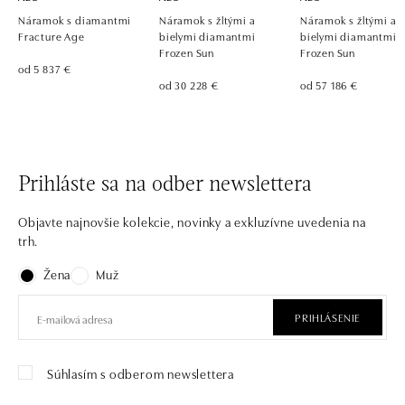
Náramok s diamantmi
Náramok s žltými a
Náramok s žltými a
Fracture Age
bielymi diamantmi
bielymi diamantmi
Frozen Sun
Frozen Sun
od 5 837 €
od 30 228 €
od 57 186 €
Prihláste sa na odber newslettera
Objavte najnovšie kolekcie, novinky a exkluzívne uvedenia na
trh.
Žena
Muž
PRIHLÁSENIE
Súhlasím s odberom newslettera