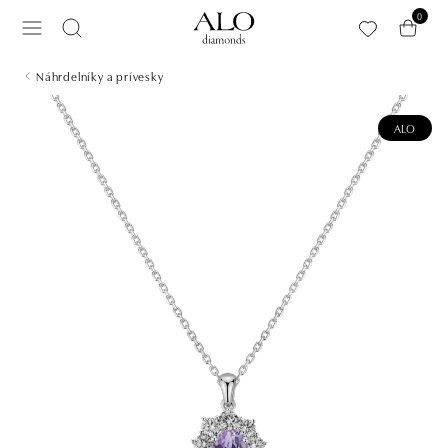
Preskočiť na hlavný obsah
0
Náhrdelníky a prívesky
ALO