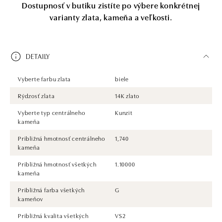
Dostupnosť v butiku zistíte po výbere konkrétnej
varianty zlata, kameňa a veľkosti.
DETAILY
Vyberte farbu zlata
biele
Rýdzosť zlata
14K zlato
Vyberte typ centrálneho
Kunzit
kameňa
Približná hmotnosť centrálneho
1,740
kameňa
Približná hmotnosť všetkých
1.10000
kameňa
Približná farba všetkých
G
kameňov
Približná kvalita všetkých
VS2