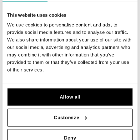
Navštívte naše butiky
This website uses cookies
We use cookies to personalise content and ads, to
provide social media features and to analyse our traffic.
We also share information about your use of our site with
our social media, advertising and analytics partners who
may combine it with other information that you’ve
provided to them or that they’ve collected from your use
of their services.
Všetky
Česko
Slovensko
Allow all
ALO diamonds Hilton, Košice
Hlavná 123/1, 040 01 Košice
Customize
tel.: +421 911 854 322, +421 917 869 485
otvorené v Pondelok od 09:00
Deny