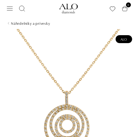
Preskočiť na hlavný obsah
0
Náhrdelníky a prívesky
ALO