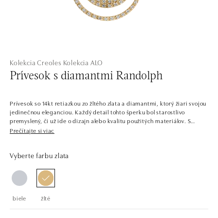
Kolekcia Creoles
Kolekcia ALO
Prívesok s diamantmi Randolph
Prívesok so 14kt retiazkou zo žltého zlata a diamantmi, ktorý žiari svojou
jedinečnou eleganciou. Každý detail tohto šperku bol starostlivo
premyslený, či už ide o dizajn alebo kvalitu použitých materiálov. S
týmto príveskom budete vždy vyzerať elegantne a jeho diamanty dodajú
Prečítajte si viac
vášmu vzhľadu nádych luxusu. Šperk je súčasťou kolekcie Charming.
Vyberte farbu zlata
Nechajte sa uniesť krásou a očarujúcimi trblietkami. Slávnostné šperky
kolekcie Charming zdobí mozaika zafírov, smaragdov, rubínov,
tanzanitov a diamantov všetkých farieb. Náramky, náhrdelníky a
náušnice sú jedinečné nielen svojím elegantným tvarom, ale aj
spracovaním. Celkom nezvyčajne nemajú jeden centrálny kameň, ale
biele
žlté
veľa menších a väčších kameňov. Svojimi nekonečnými odrazmi nikdy
neprestávajú priťahovať pozornosť, a preto sú ideálne na slávnosti, plesy
a tanečné večery.