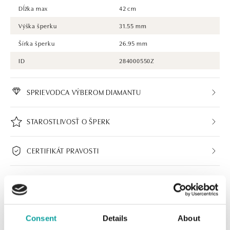
Dĺžka max
42 cm
Výška šperku
31.55 mm
Šírka šperku
26.95 mm
ID
284000550Z
SPRIEVODCA VÝBEROM DIAMANTU
STAROSTLIVOSŤ O ŠPERK
CERTIFIKÁT PRAVOSTI
Consent
Details
About
ALO BUTIKY