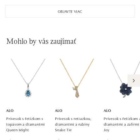
Pařížská 1076/7, 110 00 Praha 1
OBJAVTE VIAC
tel.: +420 737 939 202
dnes otvorené do 18:00
ALO diamonds Westfield Černý most, Praha 9
Mohlo by vás zaujímať
Chlumecká 765/6, 198 19 Praha 9
tel.: +420 605 226 128, +420 737 559 986
dnes otvorené do 21:00
ALO diamonds, Westfield, Praha 4 - Chodov
Roztylská 2321/19, 148 00 Praha 4 - Chodov
tel.: +420 773 585 559, +420 730 802 800
dnes otvorené do 21:00
ALO
ALO
ALO
Prívesok s řetízkom s
Prívesok s retiazkou,
Prívesok s řetízkom 
topásom a diamantmi
diamantmi a rubíny
diamantmi a zafírmi
Queen Might
Snake Tie
Joy