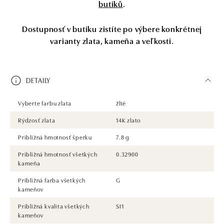
butiků
.
Dostupnosť v butiku zistíte po výbere konkrétnej
varianty zlata, kameňa a veľkosti.
DETAILY
Vyberte farbu zlata
žlté
Rýdzosť zlata
14K zlato
Približná hmotnosť šperku
7.8 g
Približná hmotnosť všetkých
0.32900
kameňa
Približná farba všetkých
G
kameňov
Približná kvalita všetkých
SI1
kameňov