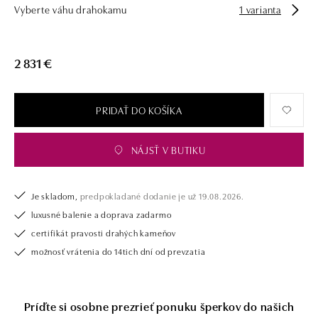
Vyberte váhu drahokamu
1 varianta
Spoločnosť ALO diamonds vyrába v Čechách šperky z diamantov a
drahých kameňov už takmer 30 rokov. Každý šperk je tak originál a je
tiež opatrený certifikátom pravosti a dodaný v luxusnom balení. Či už
2 831 €
vyberáte zásnubný prsteň alebo diamantový náramok alebo náhrdelník,
nedarujete s nami iba šperk, ale aj múdru investíciu.
PRIDAŤ DO KOŠÍKA
NÁJSŤ V BUTIKU
Je skladom,
predpokladané dodanie je už 19.08.2026.
luxusné balenie a doprava zadarmo
certifikát pravosti drahých kameňov
možnosť vrátenia do 14tich dní od prevzatia
Príďte si osobne prezrieť ponuku šperkov do našich