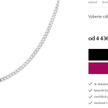
ružové
biel
Vyberte vá
od 4 43
Je sklado
luxusné b
certifiká
možnosť vr