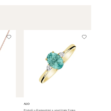
ALO
Prsteň s diamantmi a apatitom Fiona