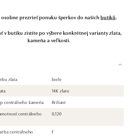
si osobne prezrieť ponuku šperkov do našich
butiků
.
 v butiku zistíte po výbere konkrétnej varianty zlata,
kameňa a veľkosti.
rbu zlata
biele
ata
14K zlato
yp centrálneho kameňa
Briliant
 hmotnosť centrálneho
0,120
farba centrálneho
F