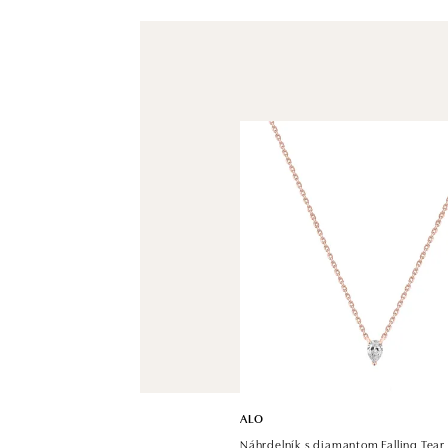
ALO
Náhrdelník s diamantom Falling Tear