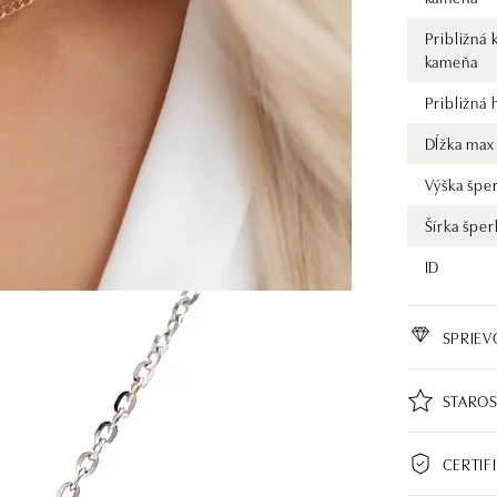
Približná 
kameňa
Približná
Dĺžka max
Výška špe
Šírka šper
ID
SPRIE
STAROS
CERTIF