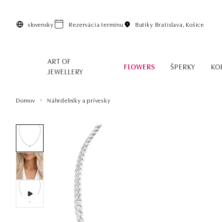
Preskočiť na hlavný obsah
slovensky
Rezervácia termínu
Butiky
Bratislava, Košice
ART OF
FLOWERS
ŠPERKY
KO
JEWELLERY
Domov
Náhrdelníky a prívesky