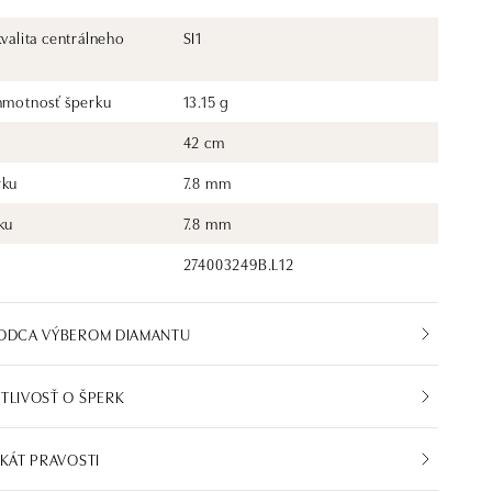
kvalita centrálneho
SI1
 hmotnosť šperku
13.15 g
42 cm
rku
7.8 mm
ku
7.8 mm
274003249B.L12
VODCA VÝBEROM DIAMANTU
TLIVOSŤ O ŠPERK
IKÁT PRAVOSTI