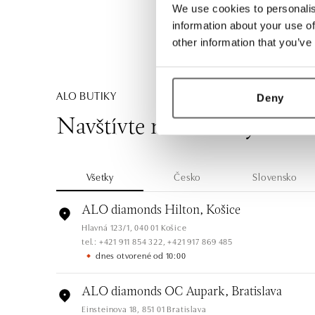
We use cookies to personalis
information about your use of
other information that you’ve
ALO BUTIKY
Deny
Navštívte naše butiky
Všetky
Česko
Slovensko
ALO diamonds Hilton, Košice
Hlavná 123/1, 040 01 Košice
tel.: +421 911 854 322, +421 917 869 485
dnes otvorené od 10:00
ALO diamonds OC Aupark, Bratislava
Einsteinova 18, 851 01 Bratislava