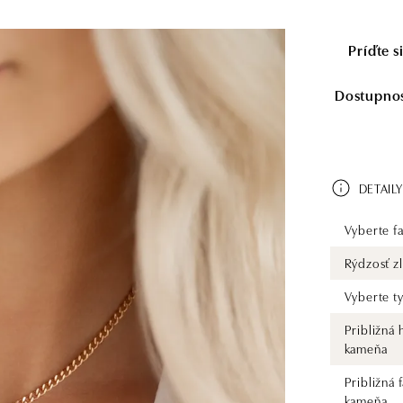
Príďte 
Dostupnosť
DETAILY
Vyberte fa
Rýdzosť zl
Vyberte t
Približná
kameňa
Približná 
kameňa