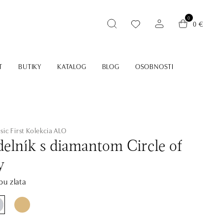
0
0 €
T
BUTIKY
KATALOG
BLOG
OSOBNOSTI
sic First
Kolekcia ALO
elník s diamantom Circle of
y
bu zlata