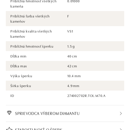
Približná hmotnosť všetkých
0.01000
kameňa
Približná farba všetkých
F
kameňov
Približná kvalita všetkých
VS1
kameňov
Približná hmotnosť šperku
1.5 g
Dĺžka min
40 cm
Dĺžka max
42 cm
Výška šperku
10.4 mm
Šírka šperku
4.9 mm
ID
274002702R.TOL.M70.A
SPRIEVODCA VÝBEROM DIAMANTU
STAROSTLIVOSŤ O ŠPERK