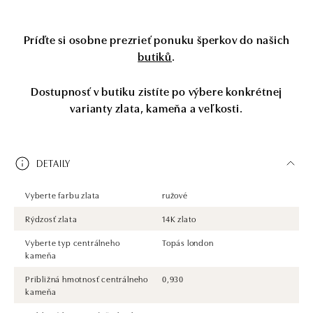
Príďte si osobne prezrieť ponuku šperkov do našich
butiků
.
Dostupnosť v butiku zistíte po výbere konkrétnej
varianty zlata, kameňa a veľkosti.
DETAILY
Vyberte farbu zlata
ružové
Rýdzosť zlata
14K zlato
Vyberte typ centrálneho
Topás london
kameňa
Približná hmotnosť centrálneho
0,930
kameňa