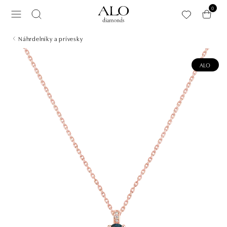
Preskočiť na hlavný obsah
0
Náhrdelníky a prívesky
ALO