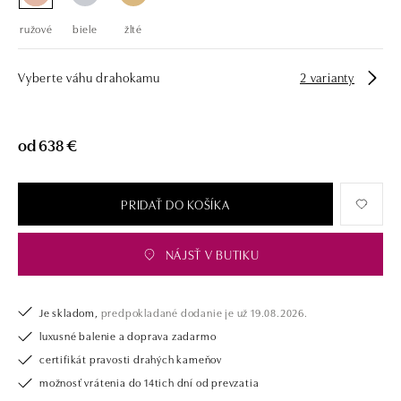
ružové
biele
žlté
Vyberte váhu drahokamu
2 varianty
od 638 €
PRIDAŤ DO KOŠÍKA
NÁJSŤ V BUTIKU
Je skladom,
predpokladané dodanie je už 19.08.2026.
luxusné balenie a doprava zadarmo
certifikát pravosti drahých kameňov
možnosť vrátenia do 14tich dní od prevzatia