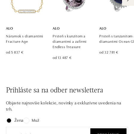
ALO
ALO
ALO
Náramok s diamantmi
Prsteň s kunzitom a
Prsteň s tanzanitom
Fracture Age
diamantmi a zafírmi
diamantmi Ocean G
Endless Treasure
od 5 837 €
od 32 781 €
od 13 487 €
Prihláste sa na odber newslettera
Objavte najnovšie kolekcie, novinky a exkluzívne uvedenia na
trh.
Žena
Muž