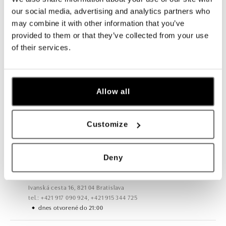
our social media, advertising and analytics partners who
may combine it with other information that you’ve
Všetky
Česko
Slovensko
provided to them or that they’ve collected from your use
of their services.
ALO diamonds Hilton, Košice
Hlavná 123/1, 040 01 Košice
tel.: +421 911 854 322, +421 917 869 485
otvorené v Pondelok od 09:00
Allow all
ALO diamonds OC Aupark, Bratislava
Customize
Einsteinova 18, 851 01 Bratislava
tel.: +421 917 090 891
dnes otvorené do 21:00
Deny
ALO diamonds OC Avion, Bratislava
Ivanská cesta 16, 821 04 Bratislava
tel.: +421 917 090 924, +421 915 344 725
dnes otvorené do 21:00