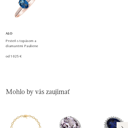
ALO diamonds, Westfield, Praha 4 - Chodov
Roztylská 2321/19, 148 00 Praha 4 - Chodov
tel.: +420 773 585 559, +420 730 802 800
dnes otvorené do 21:00
ALO
Prsteň s topásom a
diamantmi Pauliene
od 1 025 €
Mohlo by vás zaujímať