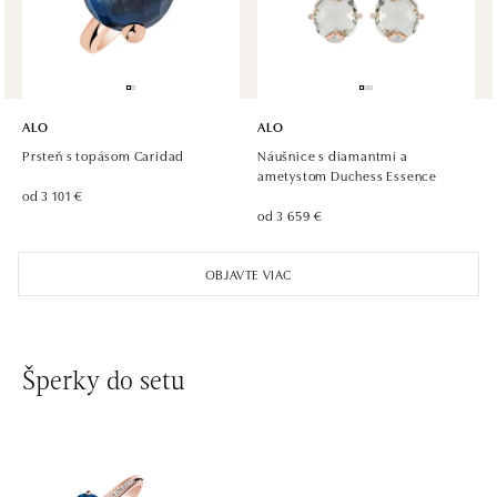
tel.: +420 733 397 316, +420 605 231 821
dnes otvorené do 21:00
ALO diamonds OC Palladium, Praha 1
Náměstí Republiky 1, 110 00 Praha 1 - Nové Město
ALO
ALO
tel.: +420 736 501 900, +420 739 685 559
Prsteň s topásom Caridad
Náušnice s diamantmi a
dnes otvorené do 21:00
ametystom Duchess Essence
od 3 101 €
od 3 659 €
ALO diamonds Pařížská, Praha 1
Pařížská 1076/7, 110 00 Praha 1
OBJAVTE VIAC
tel.: +420 737 939 202
dnes otvorené do 18:00
ALO diamonds Westfield Černý most, Praha 9
Šperky do setu
Chlumecká 765/6, 198 19 Praha 9
tel.: +420 605 226 128, +420 737 559 986
dnes otvorené do 21:00