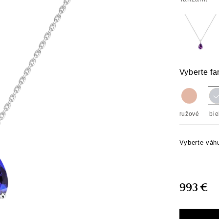
Vyberte fa
ružové
bie
Vyberte váh
993 €