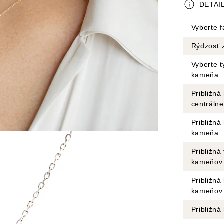
DETAI
Vyberte f
Rýdzosť 
Vyberte t
kameňa
Približná
centráln
Približná
kameňa
Približná
kameňov
Približná
kameňov
Približn