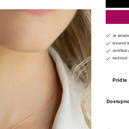
Je sklad
luxusné 
certifiká
možnosť v
Príďte
Dostupnos