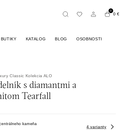
0
0 €
BUTIKY
KATALOG
BLOG
OSOBNOSTI
xury Classic
Kolekcia ALO
elník s diamantmi a
itom Tearfall
 centrálneho kameňa
4 varianty