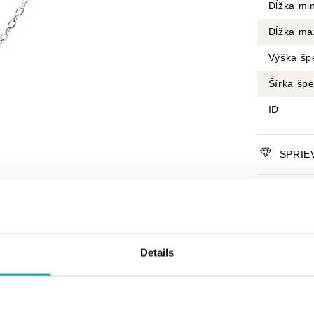
Dĺžka mi
Dĺžka ma
Výška šp
Šírka šp
ID
SPRIE
STARO
CERTI
Details