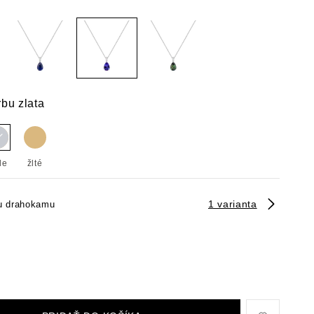
rbu zlata
le
žlté
1 varianta
u drahokamu