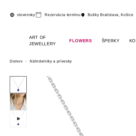
Preskočiť na hlavný obsah
slovensky
Rezervácia termínu
Butiky
Bratislava, Košice
ART OF
FLOWERS
ŠPERKY
KO
JEWELLERY
Domov
Náhrdelníky a prívesky