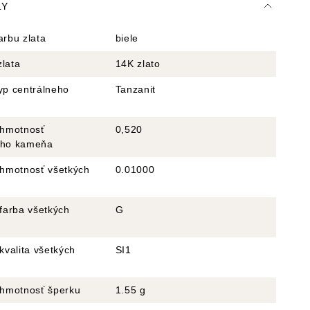
LY
arbu zlata
biele
zlata
14K zlato
yp centrálneho
Tanzanit
 hmotnosť
0,520
eho kameňa
 hmotnosť všetkých
0.01000
 farba všetkých
G
 kvalita všetkých
SI1
á hmotnosť šperku
1.55 g