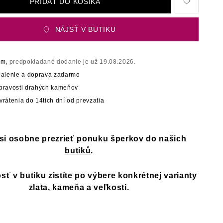
PRIDAŤ DO KOŠÍKA
NÁJSŤ V BUTIKU
om,
predpokladané dodanie je už 19.08.2026.
balenie a doprava zadarmo
t pravosti drahých kameňov
rátenia do 14tich dní od prevzatia
 si osobne prezrieť ponuku šperkov do našich
butiků
.
ť v butiku zistíte po výbere konkrétnej varianty
zlata, kameňa a veľkosti.