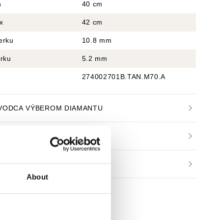
n
40 cm
x
42 cm
erku
10.8 mm
erku
5.2 mm
274002701B.TAN.M70.A
VODCA VÝBEROM DIAMANTU
STLIVOSŤ O ŠPERK
FIKÁT PRAVOSTI
About