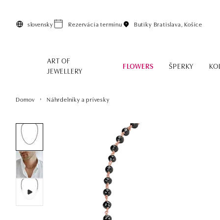
Preskočiť na hlavný obsah
slovensky
Rezervácia termínu
Butiky
Bratislava, Košice
ART OF
FLOWERS
ŠPERKY
KO
JEWELLERY
Domov
Náhrdelníky a prívesky