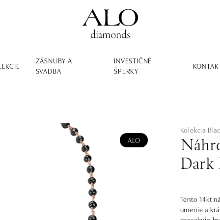
ZÁSNUBY A
INVESTIČNÉ
LEKCIE
KONTAK
SVADBA
ŠPERKY
Kolekcia Bl
ALO
Náhrd
Dark
Tento 14kt n
umenie a krá
presahuje hr