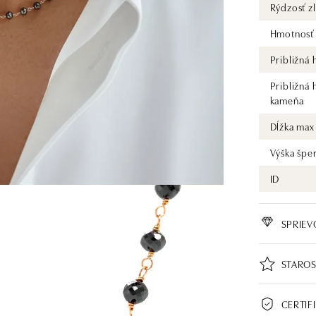
Rýdzosť zl
Hmotnosť 
Približná
Približná
kameňa
Dĺžka max
Výška špe
ID
SPRIE
STAROS
CERTIF