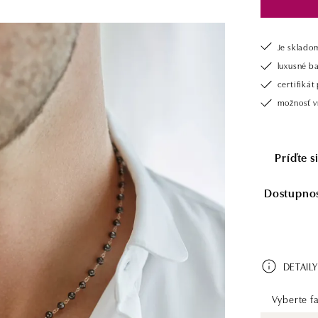
Je sklado
luxusné b
certifiká
možnosť vr
Príďte 
Dostupnosť
DETAILY
Vyberte fa