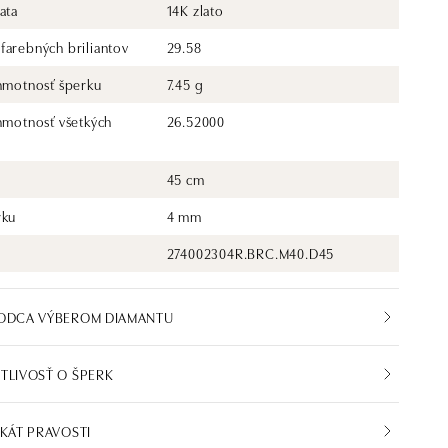
ata
14K zlato
farebných briliantov
29.58
 hmotnosť šperku
7.45 g
 hmotnosť všetkých
26.52000
45 cm
rku
4 mm
274002304R.BRC.M40.D45
VODCA VÝBEROM DIAMANTU
TLIVOSŤ O ŠPERK
IKÁT PRAVOSTI