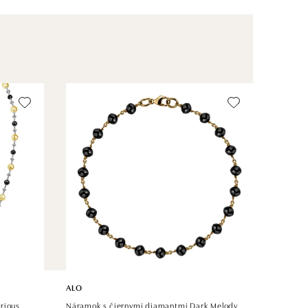
ALO
rious
Náramok s čiernymi diamantmi Dark Melody