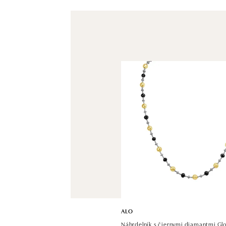
ALO
Náhrdelník s čiernymi diamantmi Glo