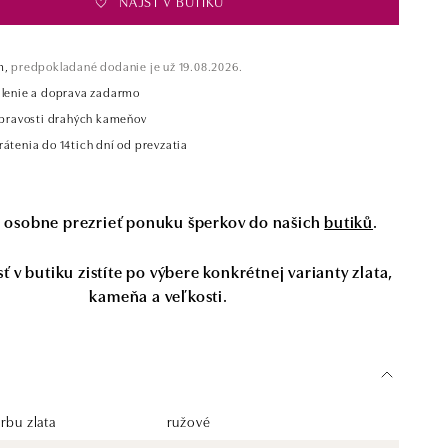
NÁJSŤ V BUTIKU
m,
predpokladané dodanie je už 19.08.2026.
alenie a doprava zadarmo
t pravosti drahých kameňov
átenia do 14tich dní od prevzatia
si osobne prezrieť ponuku šperkov do našich
butiků
.
 v butiku zistíte po výbere konkrétnej varianty zlata,
kameňa a veľkosti.
rbu zlata
ružové