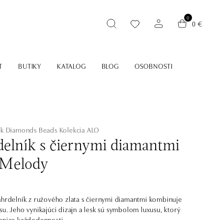
0
0 €
T
BUTIKY
KATALOG
BLOG
OSOBNOSTI
ack Diamonds Beads
Kolekcia ALO
elník s čiernymi diamantmi
 Melody
áhrdelník z ružového zlata s čiernymi diamantmi kombinuje
su. Jeho vynikajúci dizajn a lesk sú symbolom luxusu, ktorý
anice každodennosti.