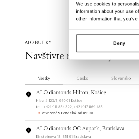
We use cookies to personalis
information about your use of
other information that you’ve
ALO BUTIKY
Deny
Navštívte naše butiky
Všetky
Česko
Slovensko
ALO diamonds Hilton, Košice
Hlavná 123/1, 040 01 Košice
tel.: +421 911 854 322, +421 917 869 485
otvorené v Pondelok od 09:00
ALO diamonds OC Aupark, Bratislava
Einsteinova 18, 851 01 Bratislava