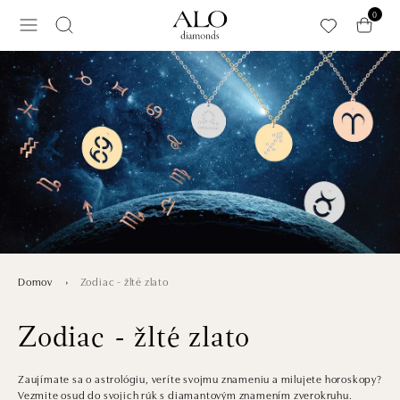
Preskočiť na hlavný obsah
0
Zodiac - žlté zlato
Domov
Zodiac - žlté zlato
Zaujímate sa o astrológiu, veríte svojmu znameniu a milujete horoskopy?
Vezmite osud do svojich rúk s diamantovým znamením zverokruhu.