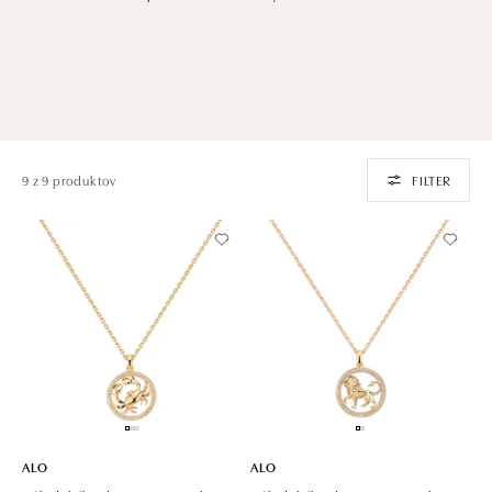
9 z 9 produktov
FILTER
ALO
ALO