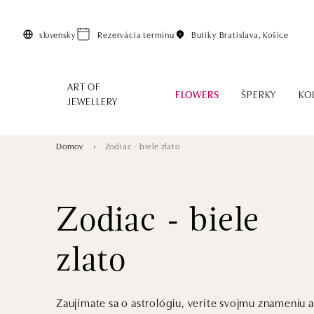
Preskočiť na hlavný obsah
slovensky
Rezervácia termínu
Butiky
Bratislava, Košice
ART OF
FLOWERS
ŠPERKY
KO
JEWELLERY
Domov
Zodiac - biele zlato
Zodiac - biele
zlato
Zaujímate sa o astrológiu, veríte svojmu znameniu a