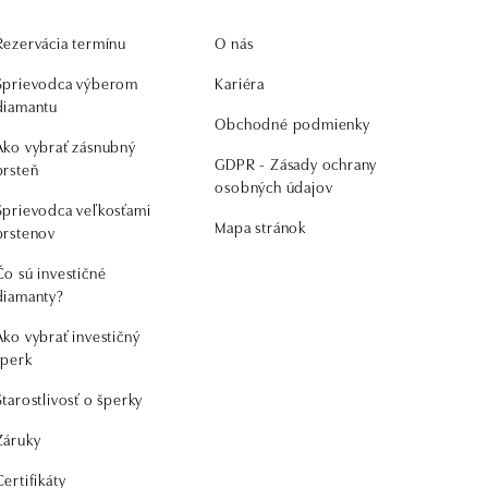
Rezervácia termínu
O nás
Sprievodca výberom
Kariéra
diamantu
Obchodné podmienky
Ako vybrať zásnubný
GDPR - Zásady ochrany
prsteň
osobných údajov
Sprievodca veľkosťami
Mapa stránok
prstenov
Čo sú investičné
diamanty?
Ako vybrať investičný
šperk
Starostlivosť o šperky
Záruky
Certifikáty