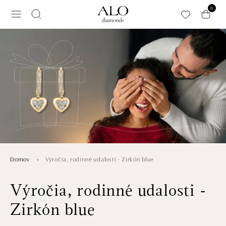
Preskočiť na hlavný obsah
0
Výročia, rodinné udalosti - Zirkón blue
Domov
Výročia, rodinné udalosti -
Zirkón blue