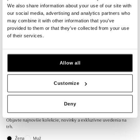
ALO
ALO
We also share information about your use of our site with
Prsteň so zirkonem a diamantmi
Prsteň so zirkonem, diamantmi a
our social media, advertising and analytics partners who
Midnight Ocean
zafírmi Blue Gentility
may combine it with other information that you’ve
provided to them or that they’ve collected from your use
od 11 270 €
od 23 492 €
of their services.
Allow all
Niektoré chvíle sú len raz za život.
Customize
Deny
Prihláste sa na odber newslettera
Objavte najnovšie kolekcie, novinky a exkluzívne uvedenia na
trh.
Žena
Muž