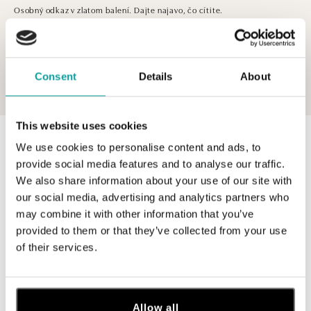
Osobný odkaz v zlatom balení. Dajte najavo, čo cítite.
Consent
Details
About
This website uses cookies
0 z 0 produktov
FILTER
We use cookies to personalise content and ads, to
provide social media features and to analyse our traffic.
V katalógu nie sú žiadne produkty.
We also share information about your use of our site with
our social media, advertising and analytics partners who
may combine it with other information that you’ve
provided to them or that they’ve collected from your use
of their services.
Prihláste sa na odber newslettera
Objavte najnovšie kolekcie, novinky a exkluzívne uvedenia na
trh.
Allow all