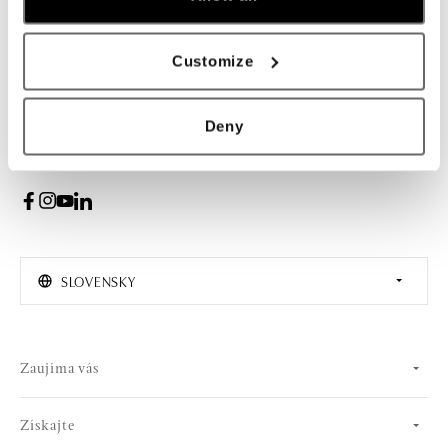
Žena
Muž
Customize
PRIHLÁSENIE
Deny
Súhlasím s odberom newslettera
SLOVENSKY
Zaujíma vás
Získajte