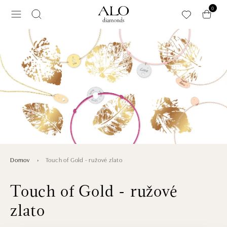
Preskočiť na hlavný obsah
0
Touch of Gold - ružové zlato
Domov
Touch of Gold - ružové
zlato