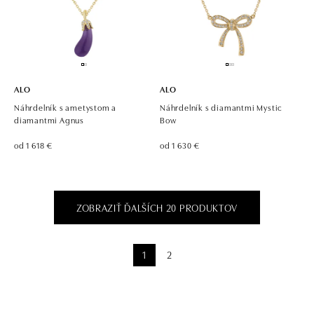
ALO
ALO
Náhrdelník s ametystom a
Náhrdelník s diamantmi Mystic
diamantmi Agnus
Bow
od 1 618 €
od 1 630 €
ZOBRAZIŤ ĎALŠÍCH 20 PRODUKTOV
1
2