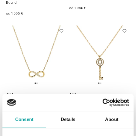
Bound
od 1 086 €
od 1 055 €
ALO
ALO
Náhrdelník s diamantmi Forever
Prívesok s diamantmi Brilliant
and Ever
Escape
od 1 096 €
od 1 114 €
Consent
Details
About