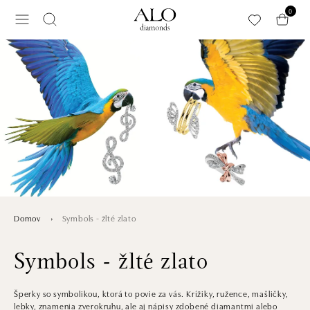
Preskočiť na hlavný obsah
0
Symbols - žlté zlato
Domov
Symbols - žlté zlato
Šperky so symbolikou, ktorá to povie za vás. Krížiky, ružence, mašličky,
lebky, znamenia zverokruhu, ale aj nápisy zdobené diamantmi alebo