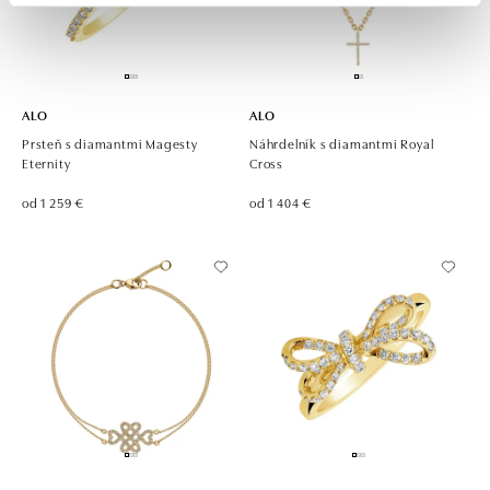
ALO
ALO
Prsteň s diamantmi Magesty
Náhrdelník s diamantmi Royal
Eternity
Cross
od 1 259 €
od 1 404 €