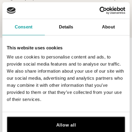
nechýbajú trblietavé biele diamanty. Neprehliadnuteľnou dominantou
každého šperku je vzácny žltý diamant. Majte vždy slnko po ruke a
zadovážte si náušnice, náhrdelník, náramok alebo prsteň z tejto
jedinečnej kolekcie.
Consent
Details
About
This website uses cookies
0 z 0 produktov
FILTER
We use cookies to personalise content and ads, to
V katalógu nie sú žiadne produkty.
provide social media features and to analyse our traffic.
We also share information about your use of our site with
our social media, advertising and analytics partners who
may combine it with other information that you’ve
provided to them or that they’ve collected from your use
of their services.
Prihláste sa na odber newslettera
Objavte najnovšie kolekcie, novinky a exkluzívne uvedenia na
trh.
Allow all
Žena
Muž