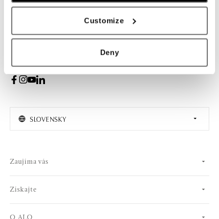
PRIHLÁSENIE
Customize
Súhlasím s odberom newslettera
Deny
SLOVENSKY
Zaujíma vás
Získajte
O ALO