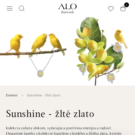
Preskočiť na hlavný obsah
0
Sunshine - žlté zlato
Domov
Sunshine - žlté zlato
Kolekcia zaliata slnkom, vyžarujúca pozitívnu energiu a radosť.
Elegantné šperky z kolekcie Sunshine z bieleho a žltého zlata, ktorým