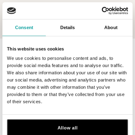
Consent
Details
About
This website uses cookies
0 z 0 produktov
FILTER
We use cookies to personalise content and ads, to
V katalógu nie sú žiadne produkty.
provide social media features and to analyse our traffic.
We also share information about your use of our site with
our social media, advertising and analytics partners who
may combine it with other information that you’ve
provided to them or that they’ve collected from your use
of their services.
Prihláste sa na odber newslettera
Objavte najnovšie kolekcie, novinky a exkluzívne uvedenia na
trh.
Allow all
Žena
Muž