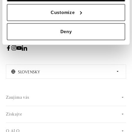
PRIHLÁSENIE
Customize
Súhlasím s odberom newslettera
Deny
SLOVENSKY
Zaujíma vás
Získajte
O ALO