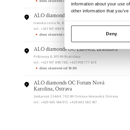
dnes otvorené od 10:00
information about your use of
other information that you’ve
ALO diamonds OC Avion, Bratislava
Ivanská cesta 16, 821 04 Bratislava
tel.: +421 917 090 924, +421 915 344 725
Deny
dnes otvorené od 10:00
ALO diamonds OC Eurovea, Bratislava
Pribinova 8, 811 09 Bratislava
tel.: +421 917 090 700, +421 918 777 670
dnes otvorené od 10:00
ALO diamonds OC Forum Nová
Karolina, Ostrava
Jantarová 3344/4, 702 00 Ostrava-Moravská Ostrava
tel.: +420 603 166 013, +420 603 565 187
dnes otvorené od 09:00
ALO diamonds OC Nový Smíchov, Praha
5