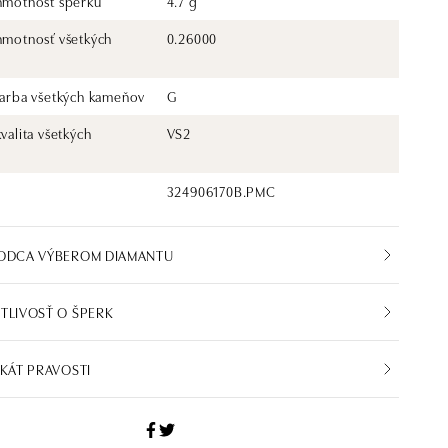
 hmotnosť šperku
4.7 g
 hmotnosť všetkých
0.26000
 farba všetkých kameňov
G
kvalita všetkých
VS2
324906170B.PMC
VODCA VÝBEROM DIAMANTU
TLIVOSŤ O ŠPERK
IKÁT PRAVOSTI