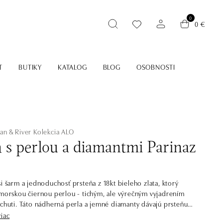
0
0 €
T
BUTIKY
KATALOG
BLOG
OSOBNOSTI
an & River
Kolekcia ALO
ň s perlou a diamantmi Parinaz
si šarm a jednoduchosť prsteňa z 18kt bieleho zlata, ktorý
 morskou čiernou perlou - tichým, ale výrečným vyjadrením
 chuti. Táto nádherná perla a jemné diamanty dávajú prsteňu
 elegancie a prirodzenej krásy, ktorá zaujme každého
viac