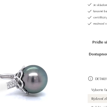
Je sklado
luxusné b
certifiká
možnosť vr
Príďte 
Dostupnosť
DETAILY
Vyberte fa
Rýdzosť zl