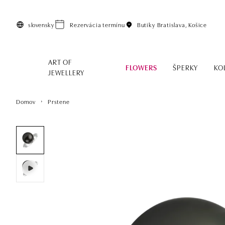
Preskočiť na hlavný obsah
slovensky
Rezervácia termínu
Butiky
Bratislava, Košice
ART OF
FLOWERS
ŠPERKY
KO
JEWELLERY
Domov
Prstene