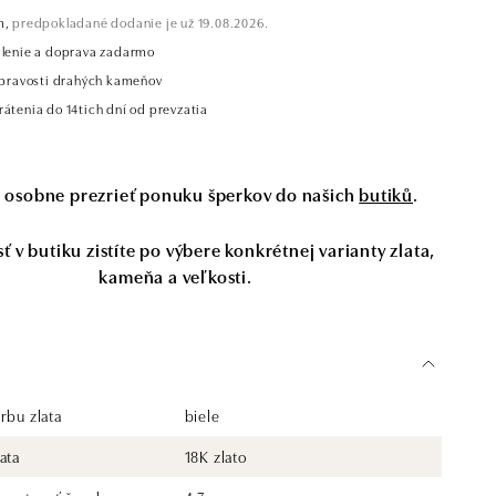
m,
predpokladané dodanie je už 19.08.2026.
alenie a doprava zadarmo
t pravosti drahých kameňov
átenia do 14tich dní od prevzatia
si osobne prezrieť ponuku šperkov do našich
butiků
.
 v butiku zistíte po výbere konkrétnej varianty zlata,
kameňa a veľkosti.
rbu zlata
biele
ata
18K zlato