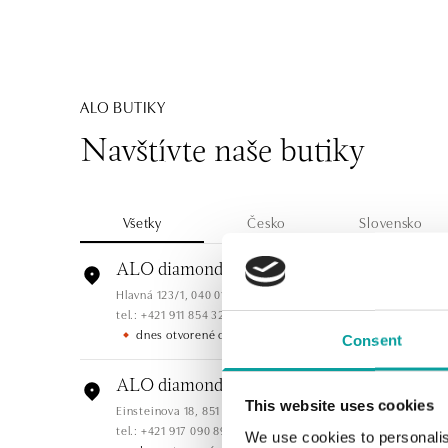
ALO BUTIKY
Navštívte naše butiky
Všetky
Česko
Slovensko
ALO diamonds Hilton, Košice
Hlavná 123/1, 040 01 Košice
tel.: +421 911 854 322, +421 917 869 485
dnes otvorené od 09:00
Consent
ALO diamonds OC Aupark, Bratislava
This website uses cookies
Einsteinova 18, 851 01 Bratislava
tel.: +421 917 090 891
We use cookies to personalis