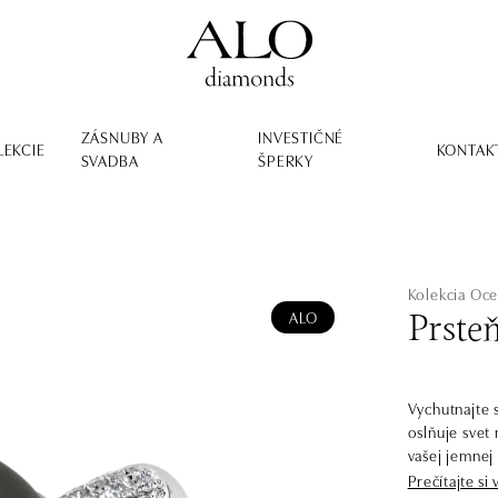
ZÁSNUBY A
INVESTIČNÉ
LEKCIE
KONTAK
SVADBA
ŠPERKY
Kolekcia Oce
ALO
Prste
Vychutnajte 
oslňuje svet
vašej jemnej
dojem čistej
Prečítajte si 