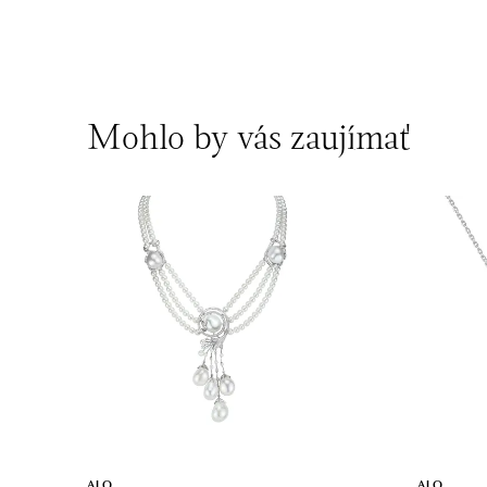
ALO diamonds Westfield Černý most,
Praha 9
Chlumecká 765/6, 198 19 Praha 9
tel.: +420 605 226 128, +420 737 559 986
dnes otvorené od 09:00
Mohlo by vás zaujímať
ALO diamonds, Westfield, Praha 4 -
Chodov
Roztylská 2321/19, 148 00 Praha 4 - Chodov
tel.: +420 773 585 559, +420 730 802 800
dnes otvorené od 09:00
ALO
ALO