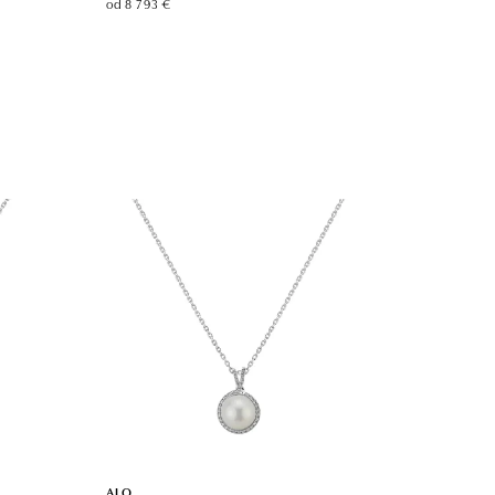
od 8 793 €
ALO