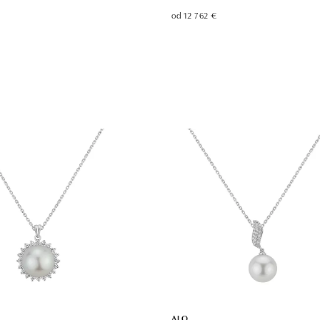
od 12 762 €
ALO