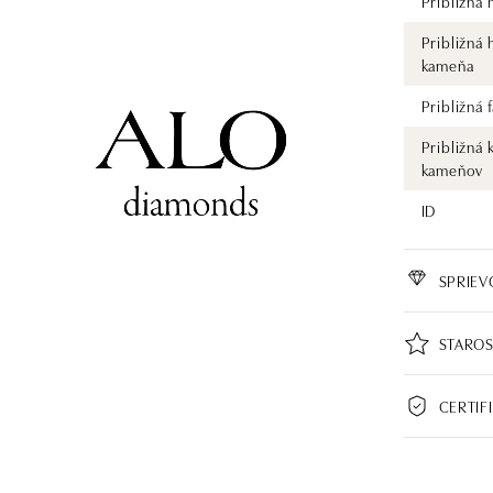
Približná
Približná
kameňa
Približná
Približná 
kameňov
ID
SPRIE
STAROS
CERTIF