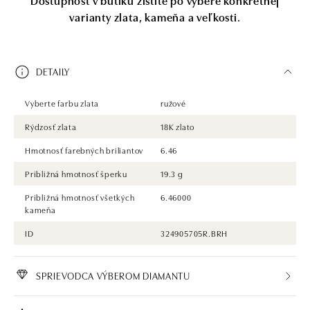
varianty zlata, kameňa a veľkosti.
DETAILY
Vyberte farbu zlata
ružové
Rýdzosť zlata
18K zlato
Hmotnosť farebných briliantov
6.46
Približná hmotnosť šperku
19.3 g
Približná hmotnosť všetkých
6.46000
kameňa
ID
324905705R.BRH
SPRIEVODCA VÝBEROM DIAMANTU