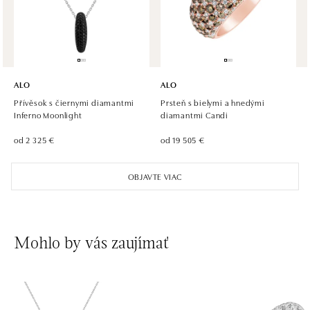
tel.: +420 733 397 316, +420 605 231 821
dnes otvorené od 10:00
ALO diamonds OC Palladium, Praha 1
Náměstí Republiky 1, 110 00 Praha 1 - Nové Město
ALO
ALO
tel.: +420 736 501 900, +420 739 685 559
Přívěsok s čiernymi diamantmi
Prsteň s bielymi a hnedými
dnes otvorené od 09:00
Inferno Moonlight
diamantmi Candi
od 2 325 €
od 19 505 €
ALO diamonds Pařížská, Praha 1
Pařížská 1076/7, 110 00 Praha 1
OBJAVTE VIAC
tel.: +420 737 939 202
dnes otvorené od 10:00
ALO diamonds Westfield Černý most, Praha 9
Mohlo by vás zaujímať
Chlumecká 765/6, 198 19 Praha 9
tel.: +420 605 226 128, +420 737 559 986
dnes otvorené od 09:00