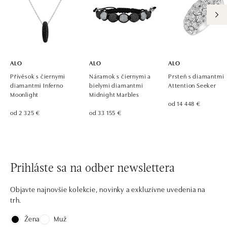
ALO diamonds, Westfield, Praha 4 - Chodov
Roztylská 2321/19, 148 00 Praha 4 - Chodov
tel.: +420 773 585 559, +420 730 802 800
dnes otvorené od 09:00
ALO
ALO
ALO
Přívěsok s čiernymi
Náramok s čiernymi a
Prsteň s diamantmi
diamantmi Inferno
bielymi diamantmi
Attention Seeker
Moonlight
Midnight Marbles
od 14 448 €
od 2 325 €
od 33 155 €
Prihláste sa na odber newslettera
Objavte najnovšie kolekcie, novinky a exkluzívne uvedenia na
trh.
Žena
Muž