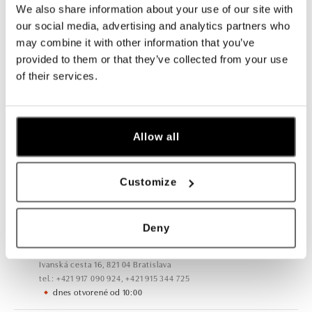
We also share information about your use of our site with
our social media, advertising and analytics partners who
Všetky
Česko
Slovensko
may combine it with other information that you’ve
provided to them or that they’ve collected from your use
ALO diamonds Hilton, Košice
of their services.
Hlavná 123/1, 040 01 Košice
tel.: +421 911 854 322, +421 917 869 485
dnes otvorené od 09:00
Allow all
ALO diamonds OC Aupark, Bratislava
Einsteinova 18, 851 01 Bratislava
Customize
tel.: +421 917 090 891
dnes otvorené od 10:00
Deny
ALO diamonds OC Avion, Bratislava
Ivanská cesta 16, 821 04 Bratislava
tel.: +421 917 090 924, +421 915 344 725
dnes otvorené od 10:00