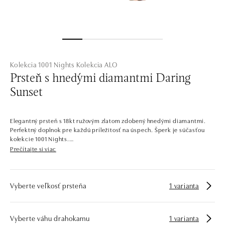
Kolekcia 1001 Nights
Kolekcia ALO
Prsteň s hnedými diamantmi Daring
Sunset
Elegantný prsteň s 18kt ružovým zlatom zdobený hnedými diamantmi.
Perfektný doplnok pre každú príležitosť na úspech. Šperk je súčasťou
kolekcie 1001 Nights.
Prečítajte si viac
Inšpirované oslnivou krásou kráľovnej Šeherezády z Tisíc a jednej noci.
Diamanty použité v kolekcii 1001 Nights hrajú so všetkými farbami.
Luxusné spracovanie a kombinácia kameňov robí z tohto šperku hviezdu
arabských nocí. Kolekcia 1001 Nights vznikla ako jedna z prvých kolekcií
Vyberte veľkosť prsteňa
1 varianta
ALO diamonds a zostáva jednou z najobľúbenejších aj po všetkých tých
rokoch.
Vyberte váhu drahokamu
1 varianta
Spoločnosť ALO diamonds vyrába v Čechách šperky z diamantov a