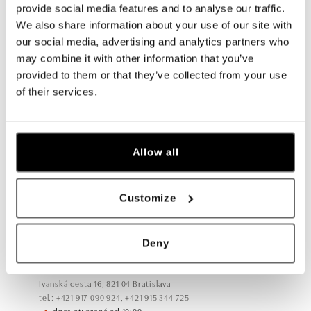
provide social media features and to analyse our traffic.
We also share information about your use of our site with
our social media, advertising and analytics partners who
may combine it with other information that you’ve
Všetky
Česko
Slovensko
provided to them or that they’ve collected from your use
of their services.
ALO diamonds Hilton, Košice
Hlavná 123/1, 040 01 Košice
tel.: +421 911 854 322, +421 917 869 485
dnes otvorené od 09:00
Allow all
ALO diamonds OC Aupark, Bratislava
Customize
Einsteinova 18, 851 01 Bratislava
tel.: +421 917 090 891
dnes otvorené od 10:00
Deny
ALO diamonds OC Avion, Bratislava
Ivanská cesta 16, 821 04 Bratislava
tel.: +421 917 090 924, +421 915 344 725
dnes otvorené od 10:00