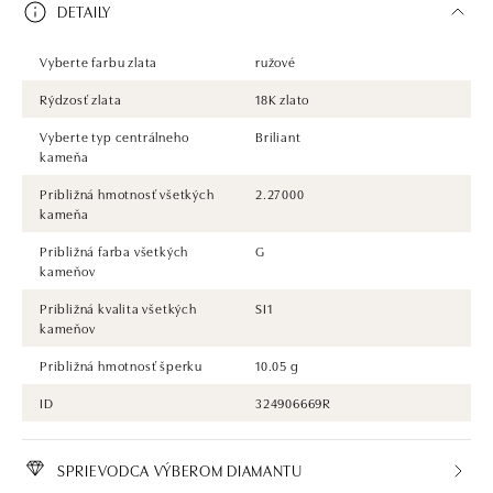
DETAILY
Vyberte farbu zlata
ružové
Rýdzosť zlata
18K zlato
Vyberte typ centrálneho
Briliant
kameňa
Približná hmotnosť všetkých
2.27000
kameňa
Približná farba všetkých
G
kameňov
Približná kvalita všetkých
SI1
kameňov
Približná hmotnosť šperku
10.05 g
ID
324906669R
SPRIEVODCA VÝBEROM DIAMANTU