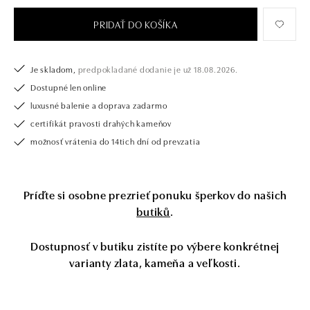
vyberáte zásnubný prsteň alebo diamantový náramok alebo náhrdelník,
nedarujete s nami iba šperk, ale aj múdru investíciu.
PRIDAŤ DO KOŠÍKA
Je skladom,
predpokladané dodanie je už 18.08.2026.
Dostupné len online
luxusné balenie a doprava zadarmo
certifikát pravosti drahých kameňov
možnosť vrátenia do 14tich dní od prevzatia
Príďte si osobne prezrieť ponuku šperkov do našich
butiků
.
Dostupnosť v butiku zistíte po výbere konkrétnej
varianty zlata, kameňa a veľkosti.