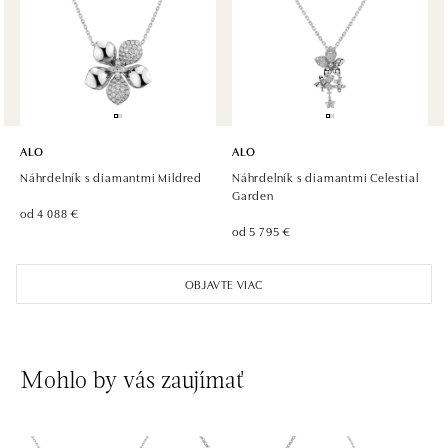
ALO diamonds OC Olympia, Brno
U Dálnice 777, 664 42 Modřice
tel.: +420 733 397 316, +420 605 231 821
dnes otvorené od 10:00
ALO diamonds OC Palladium, Praha 1
Náměstí Republiky 1, 110 00 Praha 1 - Nové Město
ALO
ALO
tel.: +420 736 501 900, +420 739 685 559
Náhrdelník s diamantmi Mildred
Náhrdelník s diamantmi Celestial
dnes otvorené od 09:00
Garden
od 4 088 €
od 5 795 €
ALO diamonds Pařížská, Praha 1
Pařížská 1076/7, 110 00 Praha 1
OBJAVTE VIAC
tel.: +420 737 939 202
dnes otvorené od 10:00
ALO diamonds Westfield Černý most, Praha 9
Mohlo by vás zaujímať
Chlumecká 765/6, 198 19 Praha 9
tel.: +420 605 226 128, +420 737 559 986
dnes otvorené od 09:00