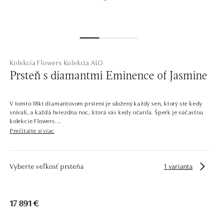
Kolekcia Flowers
Kolekcia ALO
Prsteň s diamantmi Eminence of Jasmine
V tomto 18kt diamantovom prsteni je uložený každý sen, ktorý ste kedy
snívali, a každá hviezdna noc, ktorá vás kedy očarila. Šperk je súčasťou
kolekcie Flowers.
Prečítajte si viac
Kvitnúca záhrada, ktorá vyrástla zo zlata a diamantov. Toto je kolekcia
Flowers, ktorá sa pohráva s eleganciou kvetov a okvetných lístkov.
Farebné aj číre diamanty sú zasadené do žltého, bieleho a ružového zlata
v tvare očarujúcich tradičných a exotických kvetov. Náramky, náušnice,
Vyberte veľkosť prsteňa
1 varianta
prstene a náhrdelníky ALO diamonds v tejto kolekcii sú najčastejšie
zdobené kráľovnou všetkých kvetov – ružami.
Spoločnosť ALO diamonds vyrába v Čechách šperky z diamantov a
17 891 €
drahých kameňov už takmer 30 rokov. Každý šperk je tak originál a je
tiež opatrený certifikátom pravosti a dodaný v luxusnom balení. Či už