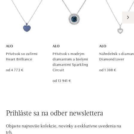
ALO diamonds, Westfield, Praha 4 - Chodov
Roztylská 2321/19, 148 00 Praha 4 - Chodov
tel.: +420 773 585 559, +420 730 802 800
dnes otvorené od 09:00
ALO
ALO
ALO
Přívěsok so zafírmi
Přívěsok s modrým
Náhrdelník s diama
Heart Brilliance
diamantom a bielymi
Diamond Lover
diamantmi Sparkling
od 4 773 €
Circuit
od 1 308 €
od 13 941 €
Prihláste sa na odber newslettera
Objavte najnovšie kolekcie, novinky a exkluzívne uvedenia na
trh.