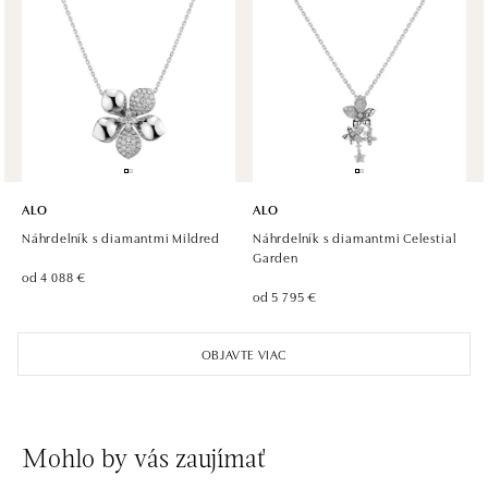
ALO diamonds OC Olympia, Brno
U Dálnice 777, 664 42 Modřice
tel.: +420 733 397 316, +420 605 231 821
dnes otvorené do 21:00
ALO diamonds OC Palladium, Praha 1
Náměstí Republiky 1, 110 00 Praha 1 - Nové Město
ALO
ALO
tel.: +420 736 501 900, +420 739 685 559
Náhrdelník s diamantmi Mildred
Náhrdelník s diamantmi Celestial
dnes otvorené do 21:00
Garden
od 4 088 €
od 5 795 €
ALO diamonds Pařížská, Praha 1
Pařížská 1076/7, 110 00 Praha 1
OBJAVTE VIAC
tel.: +420 737 939 202
dnes otvorené do 19:00
ALO diamonds Westfield Černý most, Praha 9
Mohlo by vás zaujímať
Chlumecká 765/6, 198 19 Praha 9