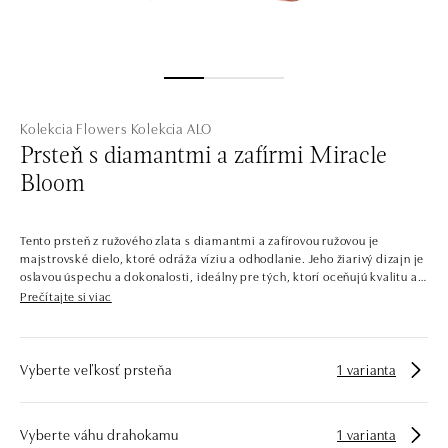
Kolekcia Flowers
Kolekcia ALO
Prsteň s diamantmi a zafírmi Miracle
Bloom
Tento prsteň z ružového zlata s diamantmi a zafírovou ružovou je
majstrovské dielo, ktoré odráža víziu a odhodlanie. Jeho žiarivý dizajn je
oslavou úspechu a dokonalosti, ideálny pre tých, ktorí oceňujú kvalitu a
eleganciu. Šperk je súčasťou kolekcie Flowers.
Prečítajte si viac
Kvitnúca záhrada, ktorá vyrástla zo zlata a diamantov. Toto je kolekcia
Flowers, ktorá sa pohráva s eleganciou kvetov a okvetných lístkov.
Farebné aj číre diamanty sú zasadené do žltého, bieleho a ružového zlata
Vyberte veľkosť prsteňa
1 varianta
v tvare očarujúcich tradičných a exotických kvetov. Náramky, náušnice,
prstene a náhrdelníky ALO diamonds v tejto kolekcii sú najčastejšie
zdobené kráľovnou všetkých kvetov – ružami.
Vyberte váhu drahokamu
1 varianta