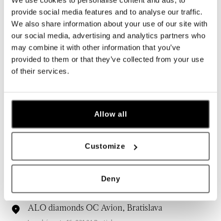
provide social media features and to analyse our traffic.
We also share information about your use of our site with
our social media, advertising and analytics partners who
may combine it with other information that you’ve
provided to them or that they’ve collected from your use
Všetky
Česko
Slovensko
of their services.
ALO diamonds Hilton, Košice
Hlavná 123/1, 040 01 Košice
tel.: +421 911 854 322, +421 917 869 485
Allow all
dnes otvorené do 19:00
Customize
ALO diamonds OC Aupark, Bratislava
Einsteinova 18, 851 01 Bratislava
tel.: +421 917 090 891
Deny
dnes otvorené do 21:00
ALO diamonds OC Avion, Bratislava