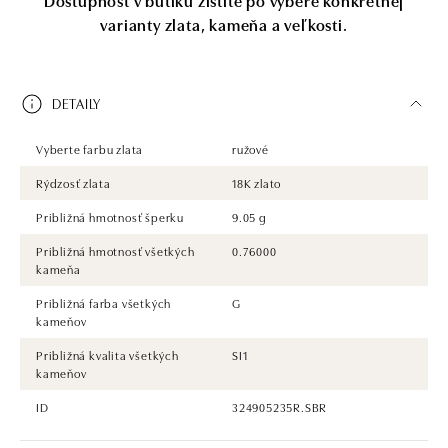
varianty zlata, kameňa a veľkosti.
DETAILY
Vyberte farbu zlata
ružové
Rýdzosť zlata
18K zlato
Približná hmotnosť šperku
9.05 g
Približná hmotnosť všetkých
0.76000
kameňa
Približná farba všetkých
G
kameňov
Približná kvalita všetkých
SI1
kameňov
ID
324905235R.SBR