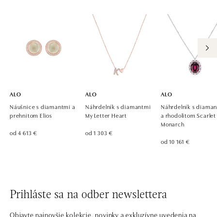
tel.: +420 605 226 128, +420 737 559 986
dnes otvorené do 21:00
ALO diamonds, Westfield, Praha 4 - Chodov
Roztylská 2321/19, 148 00 Praha 4 - Chodov
tel.: +420 773 585 559, +420 730 802 800
dnes otvorené do 21:00
ALO
ALO
ALO
Náušnice s diamantmi a
Náhrdelník s diamantmi
Náhrdelník s diama
prehnitom Elios
My Letter Heart
a rhodolitom Scarlet
Monarch
od 4 613 €
od 1 303 €
od 10 161 €
Prihláste sa na odber newslettera
Objavte najnovšie kolekcie, novinky a exkluzívne uvedenia na