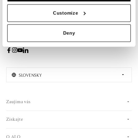
PRIHLÁSENIE
Customize
Súhlasím s odberom newslettera
Deny
SLOVENSKY
Zaujíma vás
Získajte
O ALO