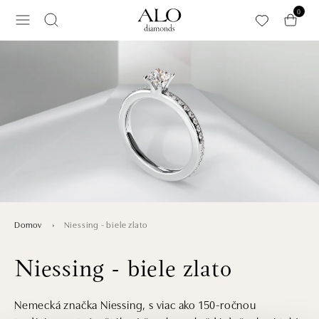
Preskočiť na hlavný obsah
0
Niessing - biele zlato
Domov
Niessing - biele zlato
Nemecká značka Niessing, s viac ako 150-ročnou