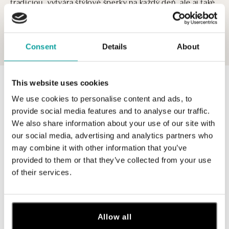
tradíciou, vytvára štýlové šperky na každý deň, ale aj také,
ktoré oslavujú najkrajšie momenty života, ako sú zásnuby
a svadba. Dokonale prepracovaný dizajn, ocenený
mnohými svetovými cenami a patentmi, zahŕňa prstene s
Consent
Details
About
Zobraziť viac
ilúziou plávajúceho diamantu a paletu zlata v širokej škále
odtieňov. Každý detail je esenciou elegancie a
nadčasového luxusu.
This website uses cookies
0 z 0 produktov
FILTER
We use cookies to personalise content and ads, to
V katalógu nie sú žiadne produkty.
provide social media features and to analyse our traffic.
We also share information about your use of our site with
our social media, advertising and analytics partners who
may combine it with other information that you’ve
provided to them or that they’ve collected from your use
of their services.
Prihláste sa na odber newslettera
Objavte najnovšie kolekcie, novinky a exkluzívne uvedenia na
trh.
Allow all
Žena
Muž