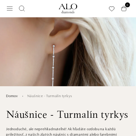
Preskočiť na hlavný obsah
0
Náušnice - Turmalín tyrkys
Domov
Náušnice - Turmalín tyrkys
Jednoduché, ale neprehliadnuteľné! Ak hľadáte ozdobu na každú
príležitosť, z našich zlatých náušníc s diamantmi alebo farebnými