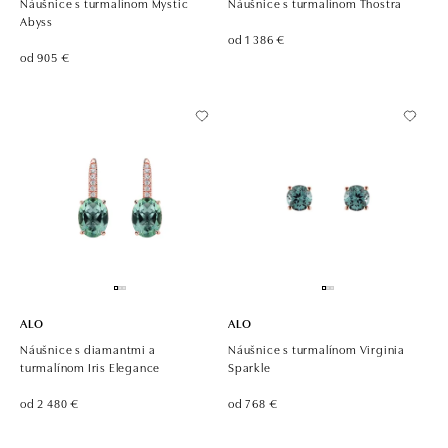
Náušnice s turmalínom Mystic
Náušnice s turmalínom Thostra
Abyss
od 1 386 €
od 905 €
ALO
ALO
Náušnice s diamantmi a
Náušnice s turmalínom Virginia
turmalínom Iris Elegance
Sparkle
od 2 480 €
od 768 €