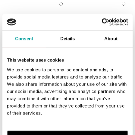
Consent
Details
About
This website uses cookies
ALO
ALO
We use cookies to personalise content and ads, to
Náušnice s turmalínom a
Náušnice s turmalínom a
provide social media features and to analyse our traffic.
diamantmi Eternal Sunshine
diamantmi Stellar Hope
We also share information about your use of our site with
od 2 129 €
od 2 904 €
our social media, advertising and analytics partners who
may combine it with other information that you’ve
provided to them or that they’ve collected from your use
of their services.