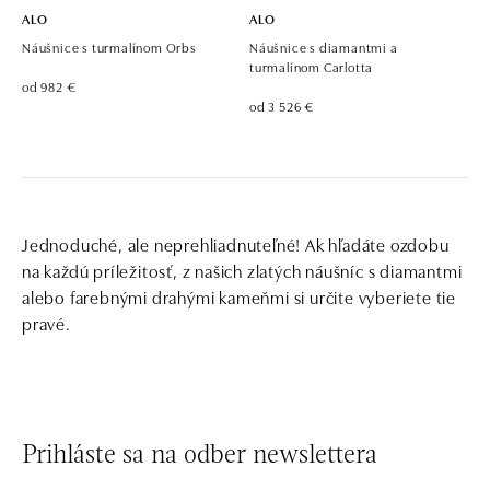
ALO
ALO
Náušnice s turmalínom Orbs
Náušnice s diamantmi a
turmalínom Carlotta
od 982 €
od 3 526 €
Jednoduché, ale neprehliadnuteľné! Ak hľadáte ozdobu
na každú príležitosť, z našich zlatých náušníc s diamantmi
alebo farebnými drahými kameňmi si určite vyberiete tie
pravé.
Prihláste sa na odber newslettera