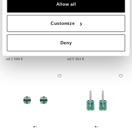
Allow all
Customize
ALO
ALO
Náušnice s diamantmi a
Náušnice s diamantmi a
Deny
turmalínom Galatea
turmalínom Rossiel
od 2 500 €
od 5 363 €