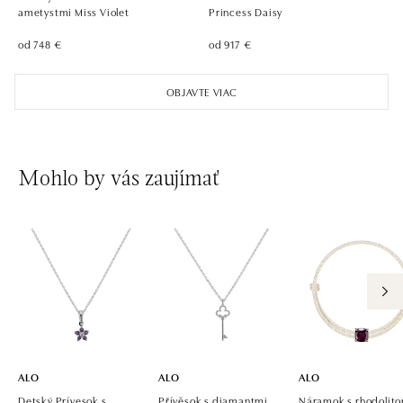
dnes otvorené od 09:00
ametystmi Miss Violet
Princess Daisy
od 748 €
od 917 €
ALO diamonds Pařížská, Praha 1
Pařížská 1076/7, 110 00 Praha 1
OBJAVTE VIAC
tel.: +420 737 939 202
dnes otvorené od 10:00
ALO diamonds Westfield Černý most, Praha 9
Mohlo by vás zaujímať
Chlumecká 765/6, 198 19 Praha 9
tel.: +420 605 226 128, +420 737 559 986
dnes otvorené od 09:00
ALO diamonds, Westfield, Praha 4 - Chodov
Roztylská 2321/19, 148 00 Praha 4 - Chodov
tel.: +420 773 585 559, +420 730 802 800
dnes otvorené od 09:00
ALO
ALO
ALO
Detský Prívesok s
Přívěsok s diamantmi
Náramok s rhodolit