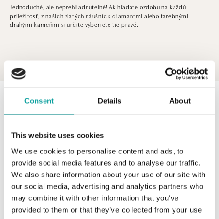
Jednoduché, ale neprehliadnuteľné! Ak hľadáte ozdobu na každú
príležitosť, z našich zlatých náušníc s diamantmi alebo farebnými
drahými kameňmi si určite vyberiete tie pravé.
0 z 0 produktov
FILTER
Consent
Details
About
V katalógu nie sú žiadne produkty.
This website uses cookies
We use cookies to personalise content and ads, to
provide social media features and to analyse our traffic.
We also share information about your use of our site with
Jednoduché, ale neprehliadnuteľné! Ak hľadáte ozdobu
our social media, advertising and analytics partners who
na každú príležitosť, z našich zlatých náušníc s diamantmi
may combine it with other information that you’ve
alebo farebnými drahými kameňmi si určite vyberiete tie
provided to them or that they’ve collected from your use