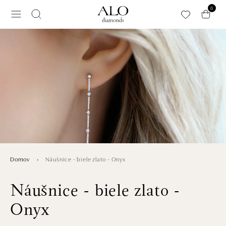
Preskočiť na hlavný obsah
0
Náušnice - biele zlato - Onyx
Domov
Náušnice - biele zlato -
Onyx